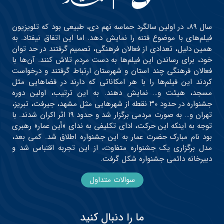
سال ۸۹، در اولین سالگرد حماسه نهم دی، طبیعی بود که تلویزیون
فیلم‌های با موضوع فتنه را نمایش دهد. اما این اتفاق نیفتاد. به
همین دلیل، تعدادی از فعالان فرهنگی، تصمیم گرفتند در حد توان
خود، برای رساندن این فیلم‌ها به دست مردم تلاش کنند. آن‌ها با
فعالان فرهنگی چند استان و شهرستان ارتباط گرفتند و درخواست
کردند این فیلم‌ها را با هر امکاناتی که دارند در فضاهایی مثل
مسجد، هیئت و… نمایش دهند. به این ترتیب، اولین دوره
جشنواره در حدود ۳۰ نقطه از شهرهایی مثل مشهد، جیرفت، تبریز،
تهران و… به صورت مردمی برگزار شد و حدود ۱۹ اثر اکران شدند. با
توجه به اینکه این حرکت، ادای تکلیفی به ندای «أین عمار» رهبری
بود نام مبارک حضرت عمار به این جشنواره اطلاق شد. کمی بعد،
مدل برگزاری یک جشنواره متفاوت، از این تجربه اقتباس شد و
دبیرخانه دائمی جشنواره شکل گرفت.
سوالات متداول
ما را دنبال کنید