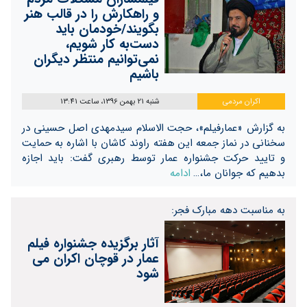
و راهکارش را در قالب هنر
بگویند/خودمان باید
دست‌به کار شویم،
نمی‌توانیم منتظر دیگران
باشیم
اکران مردمی
شنبه 21 بهمن 1396، ساعت 13:41
به گزارش «عمارفیلم»، حجت الاسلام سیدمهدی اصل حسینی در
سخنانی در نماز جمعه این هفته راوند کاشان با اشاره به حمایت
و تایید حرکت جشنواره عمار توسط رهبری گفت: باید اجازه
بدهیم که جوانان ما،…
ادامه
به مناسبت دهه مبارک فجر:
آثار برگزیده جشنواره فیلم
عمار در قوچان اکران می
شود