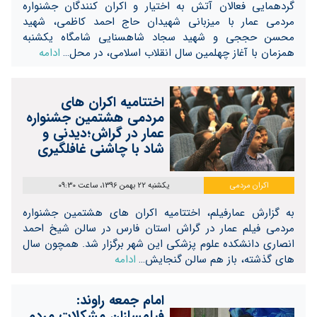
گردهمایی فعالان آتش به اختیار و اکران کنندگان جشنواره
مردمی عمار با میزبانی شهیدان حاج احمد کاظمی، شهید
محسن حججی و شهید سجاد شاهسنایی شامگاه یکشنبه
همزمان با آغاز چهلمین سال انقلاب اسلامی، در محل…
ادامه
اختتامیه اکران های
مردمی هشتمین جشنواره
عمار در گراش؛دیدنی و
شاد با چاشنی غافلگیری
اکران مردمی
یکشنبه 22 بهمن 1396، ساعت 09:30
به گزارش عمارفیلم، اختتامیه اکران های هشتمین جشنواره
مردمی فیلم عمار در گراش استان فارس در سالن شیخ احمد
انصاری دانشکده علوم پزشکی این شهر برگزار شد. همچون سال
های گذشته، باز هم سالن گنجایش…
ادامه
امام جمعه راوند:
فیلمسازان مشکلات مردم