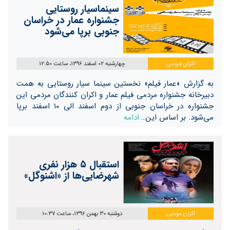
سینماسیار روستایی
جشنواره عمار در خراسان
جنوبی برپا می‌شود
اکران مردمی
چهارشنبه 02 اسفند 1396، ساعت 12:50
به گزارش «عمار فیلم» نخستین سینما سیار روستایی به همت
دبیرخانه جشنواره مردمی فیلم عمار و اکران کنندگان مردمی این
جشنواره در خراسان جنوبی از دوم اسفند الی ۱۰ اسفند برپا
می‌شود. بر اساس این…
ادامه
استقبال ۵ هزار نفری
شهرضایی‌ها از «اشنوگل»
اکران مردمی
دوشنبه 30 بهمن 1396، ساعت 10:37