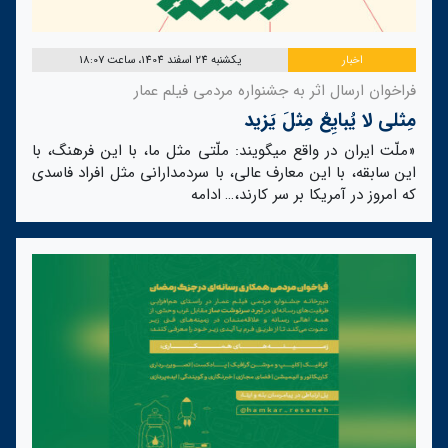
اخبار
یکشنبه 24 اسفند 1404، ساعت 18:07
فراخوان ارسال اثر به جشنواره مردمی فیلم عمار
مِثلی لا یُبایِعُ مِثلَ یَزید
«ملّت ایران در واقع میگویند: ملّتی مثل ما، با این فرهنگ، با
این سابقه، با این معارف عالی، با سردمدارانی مثل افراد فاسدی
که امروز در آمریکا بر سر کارند،…
ادامه