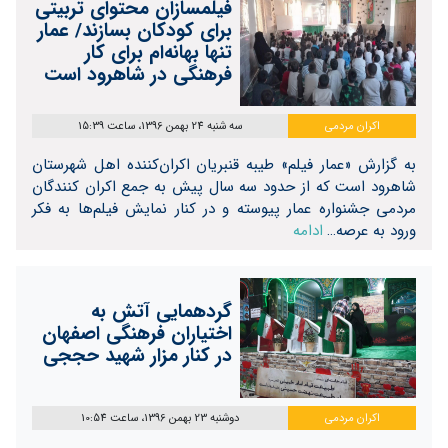
فیلمسازان محتوای تربیتی
برای کودکان بسازند/ عمار
تنها بهانه‌ام برای کار
فرهنگی در شاهرود است
اکران مردمی
سه شنبه 24 بهمن 1396، ساعت 15:39
به گزارش «عمار فیلم» طیبه قنبریان اکران‌کننده اهل شهرستان
شاهرود است که از حدود سه سال پیش به جمع اکران کنندگان
مردمی جشنواره عمار پیوسته و در کنار نمایش فیلم‌ها به فکر
ورود به عرصه…
ادامه
گردهمایی آتش به
اختیاران فرهنگی اصفهان
در کنار مزار شهید حججی
اکران مردمی
دوشنبه 23 بهمن 1396، ساعت 10:54