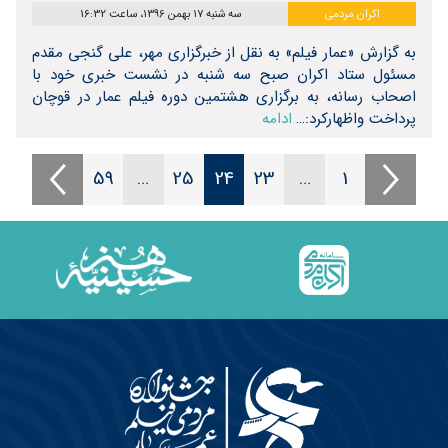
اکران مردمی
سه شنبه 17 بهمن 1396، ساعت 16:32
به گزارش «عمار فیلم» به نقل از خبرگزاری مهر، علی گنجی مقدم
مسئول ستاد اکران صبح سه شنبه در نشست خبری خود با
اصحاب رسانه، به برگزاری هشتمین دوره فیلم عمار در قوچان
پرداخت واظهارکرد:…
ادامه
59
…
25
24
23
…
1