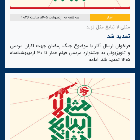
اخبار
سه شنبه 08 اردیبهشت 1405، ساعت 10:36
مِثلی لا یُبایِعُ مِثلَ یَزید
تمدید شد
فراخوان ارسال آثار با موضوع جنگ رمضان جهت اکران مردمی
و تلویزیونی به جشنواره مردمی فیلم عمار تا 30 اردیبهشت‌ماه
1405 تمدید شد.
ادامه