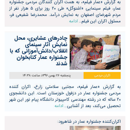
به گزارش «عمار فیلم»، به همت اکران کنندگان مردمی جشنواره
عمار، فیلم سینمایی «اشنوگل» طی ۲۰ روز برای ۵ هزار نفر از
مردم شهرضای اصفهان به نمایش درآمد. محمدرضا شفیعی فر،
مسئول اکران این فیلم…
ادامه
چادرهای عشایری، محل
نمایش آثار سینمای
انقلاب/دانش‌آموزانی که با
جشنواره عمار کتابخوان
شدند
اکران مردمی
پنجشنبه 26 بهمن 1396، ساعت 14:38
به گزارش «عمار فیلم»، مجتبی سلامتی زارع، اکران کننده
مردمی جشنواره عمار در دزفول خوزستان است. این دانشجوی
۲۰ ساله که در رشته مهندسی کامپیوتر دانشگاه پیام نور این شهر
تحصیل می‌کند، بعد از آشنایی…
ادامه
اکران‌کننده جشنواره عمار در شاهرود: