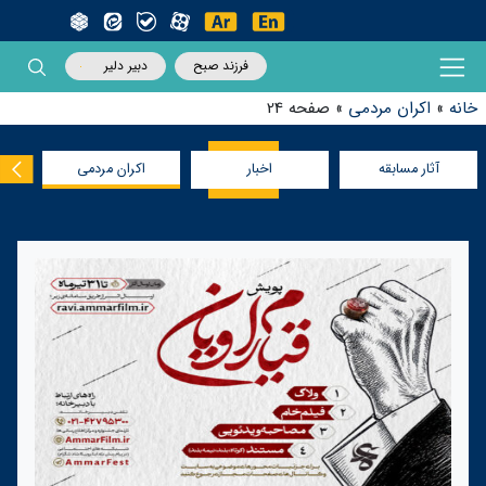
فرزند صبح
دبیر دلیر
خانه
»
اکران مردمی
»
صفحه 24
آثار مسابقه
اخبار
اکران مردمی