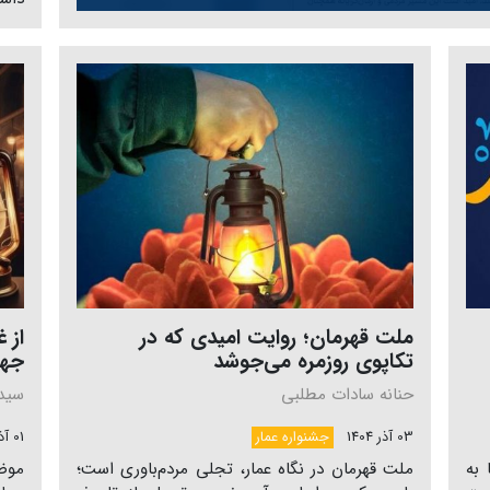
ملت قهرمان؛ روایت امیدی که در
از 
تکاپوی روزمره می‌جوشد
جها
حنانه سادات مطلبی
سید
03 آذر 1404
جشنواره عمار
01 آذر 1404
 به
ملت قهرمان در نگاه عمار، تجلی مردم‌باوری است؛
موض