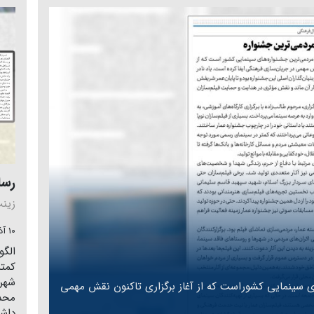
رسا
زین
10 آذر 1404
الگو
کمتر
شهر
ای سینمایی کشوراست که از آغاز برگزاری تاکنون نقش مهمی
محد
داشت