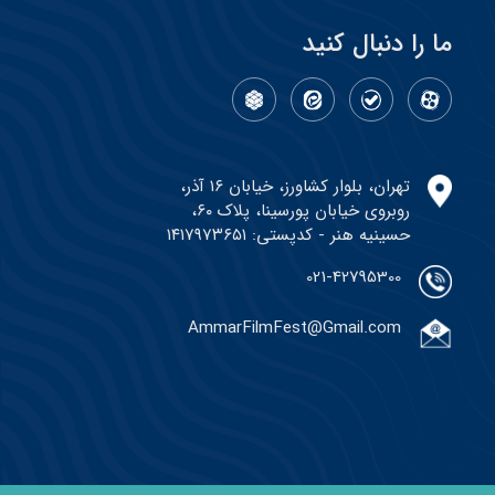
ما را دنبال کنید
تهران، بلوار کشاورز، خیابان ۱۶ آذر،
روبروی خیابان پورسینا، پلاک ۶۰،
حسینیه هنر - کدپستی: ۱۴۱۷۹۷۳۶۵۱
021-42795300
AmmarFilmFest@Gmail.com