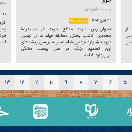
حرم
سعید
زینب عشوریان
20 آبان 1404
22 آبان 1404
یادداشت‌ها
اگرچ
از
«جوان‌ترین شهید مدافع حرم» اثر حمیدرضا
وجود
یل
محمدی، کاندید بخش مسابقه فیلم ما در نهمین
خوشب
ال
دوره جشنواره مردمی فیلم عمار به بررسی ریشه‌های
فیلم
این تصمیم بزرگ در سن بیست سالگی
می‌پردازد.
ادامه
13
12
11
10
9
8
7
6
5