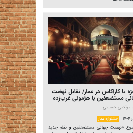
غزه تا کاراکاس در عمار/ تقابل نهضت
نی مستضعفین با هژمونی غرب‌زده
 مرتضی حسینی
جشنواره عمار
وع «نهضت جهانی مستضعفین و نظم جدید