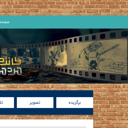
صفحه 
برگزیده
تصویر
تل