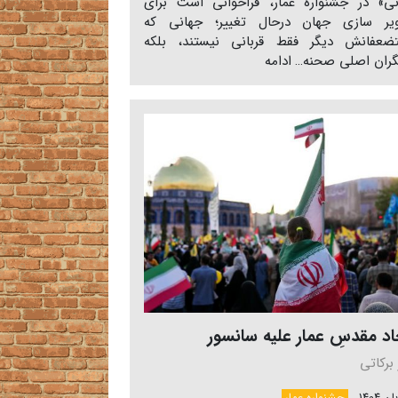
نی» در جشنواره عمار، فراخوانی است برای
یر سازی جهان درحال تغییر؛ جهانی که
ضعفانش دیگر فقط قربانی نیستند، بلکه
گران اصلی صحنه…
ادامه
اد مقدسِ عمار علیه سانسور
 برکاتی