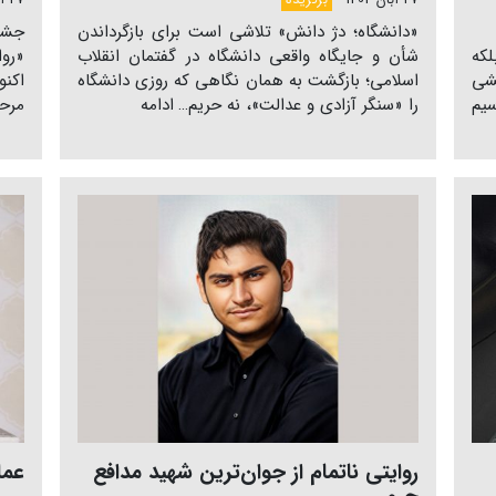
27 آبان 1404
برگزیده
27 آبان 1404
«دانشگاه؛ دژ دانش» تلاشی است برای بازگرداندن
جشنو
که
شأن و جایگاه واقعی دانشگاه در گفتمان انقلاب
«روا
شی
اسلامی؛ بازگشت به همان نگاهی که روزی دانشگاه
اکنو
سیم
را «سنگر آزادی و عدالت»، نه حریم…
ادامه
مرحل
روایتی ناتمام از جوان‌ترین شهید مدافع
عما