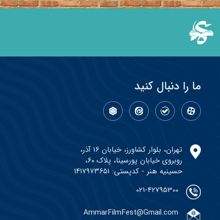
ما را دنبال کنید
تهران، بلوار کشاورز، خیابان ۱۶ آذر،
روبروی خیابان پورسینا، پلاک ۶۰،
حسینیه هنر - کدپستی: ۱۴۱۷۹۷۳۶۵۱
021-42795300
AmmarFilmFest@Gmail.com