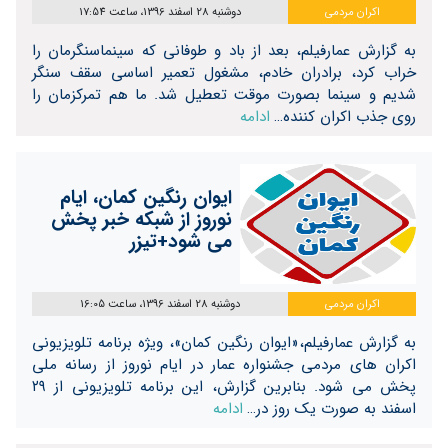
اکران مردمی
دوشنبه 28 اسفند 1396، ساعت 17:54
به گزارش عمارفیلم، بعد از باد و طوفانی که سینماسنگرمان را
خراب کرد، برادران خادم، مشغول تعمیر اساسی سقف سنگر
شدیم و سینما بصورت موقت تعطیل شد. ما هم تمرکزمان را
روی جذب اکران کننده…
ادامه
ایوان رنگین کمان، ایام
نوروز از شبکه خبر پخش
می شود+تیزر
اکران مردمی
دوشنبه 28 اسفند 1396، ساعت 16:05
به گزارش عمارفیلم،«ایوان رنگین کمان»، ویژه برنامه تلویزیونی
اکران های مردمی جشنواره عمار در ایام نوروز از رسانه ملی
پخش می شود. بنابرین گزارش، این برنامه تلویزیونی از ۲۹
اسفند به صورت یک روز در…
ادامه