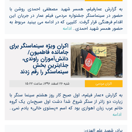
به گزارش عمارفیلم، همسر شهید مصطفی احمدی روشن با
حضور در سینماسنگر جشنواره مردمی فیلم عمار در جریان این
اقدام فرهنگی قرار گرفت. کلیپی که در ادامه می بینید مربوط به
حضور همسر شهید احمدی…
ادامه
اکران ویژه سینماسنگر برای
جامانده فاطمیون/
دانش‌آموزان راوندی،
جذابترین بخش
سینماسنگر را رقم زدند
اکران مردمی
شنبه 26 اسفند 1396، ساعت 15:22
به گزارش «عمار فیلم»، اول صبح کار روز هشتم سینما سنگر با
زیارت دو زائر از سنگر شروع شد! دشت اول صبح‌مان یک گروه
خانم عرب زبان اهوازی بود که اسم «پستوی خالی» یادم نمی…
ادامه
برادر شهید علم الهدی: