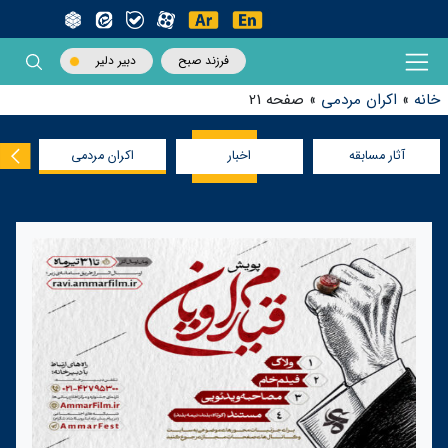
فرزند صبح
دبیر دلیر
خانه
»
اکران مردمی
»
صفحه 21
آثار مسابقه
اخبار
اکران مردمی