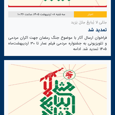
اخبار
سه شنبه 08 اردیبهشت 1405، ساعت 10:36
مِثلی لا یُبایِعُ مِثلَ یَزید
تمدید شد
فراخوان ارسال آثار با موضوع جنگ رمضان جهت اکران مردمی
و تلویزیونی به جشنواره مردمی فیلم عمار تا 30 اردیبهشت‌ماه
1405 تمدید شد.
ادامه