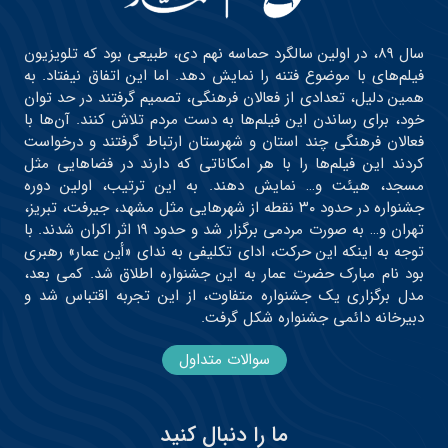
سال ۸۹، در اولین سالگرد حماسه نهم دی، طبیعی بود که تلویزیون
فیلم‌های با موضوع فتنه را نمایش دهد. اما این اتفاق نیفتاد. به
همین دلیل، تعدادی از فعالان فرهنگی، تصمیم گرفتند در حد توان
خود، برای رساندن این فیلم‌ها به دست مردم تلاش کنند. آن‌ها با
فعالان فرهنگی چند استان و شهرستان ارتباط گرفتند و درخواست
کردند این فیلم‌ها را با هر امکاناتی که دارند در فضاهایی مثل
مسجد، هیئت و… نمایش دهند. به این ترتیب، اولین دوره
جشنواره در حدود ۳۰ نقطه از شهرهایی مثل مشهد، جیرفت، تبریز،
تهران و… به صورت مردمی برگزار شد و حدود ۱۹ اثر اکران شدند. با
توجه به اینکه این حرکت، ادای تکلیفی به ندای «أین عمار» رهبری
بود نام مبارک حضرت عمار به این جشنواره اطلاق شد. کمی بعد،
مدل برگزاری یک جشنواره متفاوت، از این تجربه اقتباس شد و
دبیرخانه دائمی جشنواره شکل گرفت.
سوالات متداول
ما را دنبال کنید