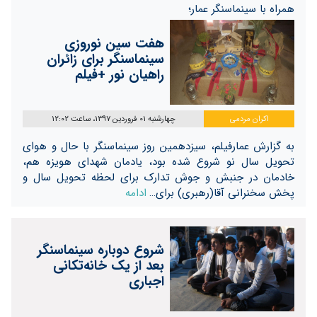
همراه با سینماسنگر عمار؛
هفت سین نوروزی
سینماسنگر برای زائران
راهیان نور +فیلم
اکران مردمی
چهارشنبه 01 فروردین 1397، ساعت 12:02
به گزارش عمارفیلم، سیزدهمین روز سینماسنگر با حال و هوای
تحویل سال نو شروع شده بود، یادمان شهدای هویزه هم،
خادمان در جنبش و جوش تدارک برای لحظه تحویل سال و
پخش سخنرانی آقا(رهبری) برای…
ادامه
شروع دوباره سینماسنگر
بعد از یک خانه‌تکانی
اجباری