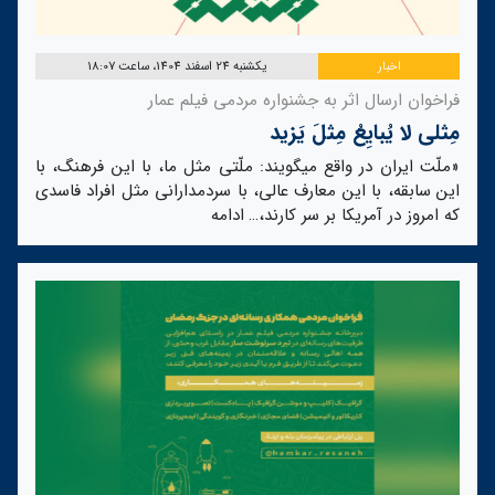
اخبار
یکشنبه 24 اسفند 1404، ساعت 18:07
فراخوان ارسال اثر به جشنواره مردمی فیلم عمار
مِثلی لا یُبایِعُ مِثلَ یَزید
«ملّت ایران در واقع میگویند: ملّتی مثل ما، با این فرهنگ، با
این سابقه، با این معارف عالی، با سردمدارانی مثل افراد فاسدی
که امروز در آمریکا بر سر کارند،…
ادامه