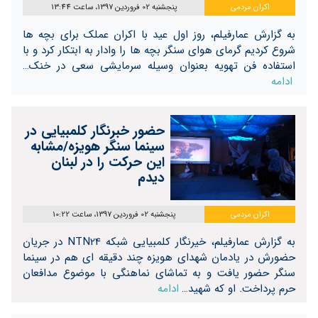
اکران مردمی
پنجشنبه 02 فروردین 1397، ساعت 13:44
به گزارش عمارفیلم، روز اول عید با اکران عملک برای بچه ها
شروع کردیم گرمای هوای سنگر بچه ها را وادار به ابتکار کرد و با
استفاده فن تهویه بعنوان وسیله سرمایشی سعی در خنک…
ادامه
حضور خبرنگار کلمبیایی در
سینما سنگر هویزه/مشابه
این حرکت را در لبنان
دیدم
اکران مردمی
پنجشنبه 02 فروردین 1397، ساعت 10:22
به گزارش عمارفیلم، خیرنگار کلمبیایی شبکه NTN24 در جریان
حضورش در یادمان شهدای هویزه چند دقیقه ای هم در سینما
سنگر حضور یافت و به تماشای نماهنگی با موضوع مدافعان
حرم پرداخت. او که شهید…
ادامه