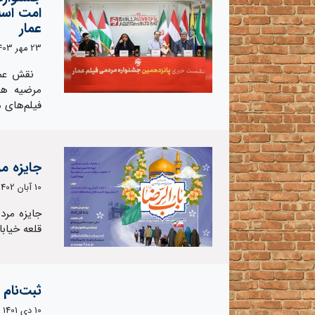
امت اسلا
عمار
23 مهر 1403
نقش عمار
مرضیه ها
فیلم‌های 
جایزه مر
10 آبان 1402
جایزه مرد
قلعه خیابا
ثبت‌نام 
10 دی 1401