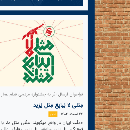
فراخوان ارسال اثر به جشنواره مردمی فیلم عمار
مِثلی لا یُبایِعُ مِثلَ یَزید
24 اسفند 1404
اخبار
«ملّت ایران در واقع میگویند: ملّتی مثل ما، با 
فرهنگ، با این سابقه، با این معارف عالی، 