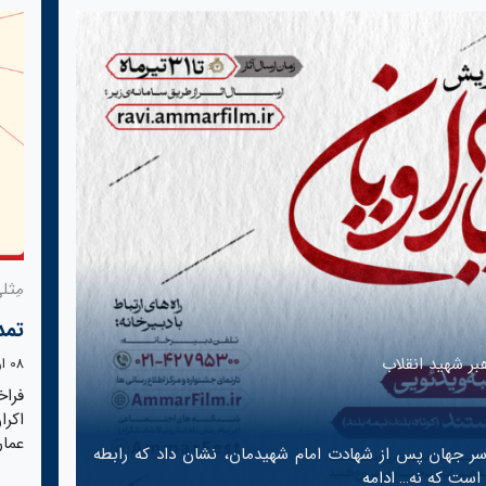
مِثلی
تمد
بر شهید انقلاب
08 اردیبهشت 1405
فرا
اکرا
عمار تا 30 اردیبهشت
ر جهان پس از شهادت امام شهیدمان، نشان داد که رابطه
 است که نه…
ادامه