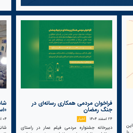
فراخوان مردمی همکاری رسانه‌ای در
شان
جنگ رمضان
«اس
24 اسفند 1404
اخبار
04 اسفند 1404
این
دبیرخانه جشنواره مردمی فیلم عمار در راستای
شان
با