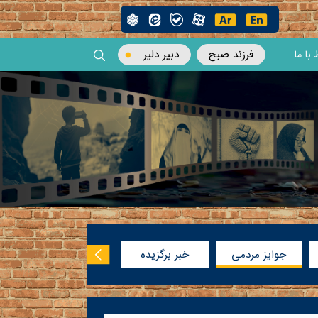
فرزند صبح
دبیر دلیر
 با ما
جوایز مردمی
خبر برگزیده
سینما