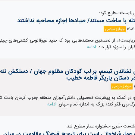
دریابست مطرح کرد:
ه با ساخت مستند/ صیادها اجازه مصاحبه نداشتند
جوایز مردمی
یابست»، از نخستین مستندهایی بود که صید غیرقانونی کشتی‌های چینی
ن را سوژه قرار داد.
ادامه
ی نشاندن تبسم، بر لب کودکان مظلوم جهان / دستکش ننه
 دستان یاریگر فاطمه خطیب
جوایز مردمی
 در کمک به پیشرفت تحصیلی دانش‌آموزان منطقه جنوب کرمان باعث شد
گ‌تری فکر کند؛ بزرگ به اندازه تمام جهان.
ادامه
نشست خبری جشنواره عمار مطرح شد
 عمار فراخوانی است برای ترویج فرهنگ مقاومت در میان