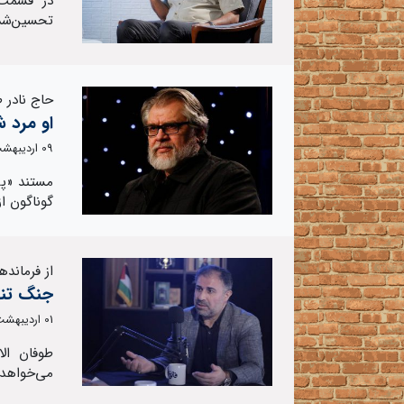
در قسمت 
تحسین‌شده
حاج نادر ط
او مرد 
09 اردیبهشت 1404
مستند «پل
گوناگون ا
از فرماند
جنگ تنها
01 اردیبهشت 1404
طوفان ال
می‌خواهد 