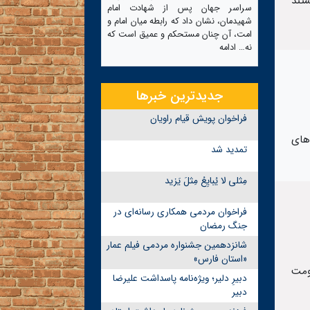
تند
سراسر جهان پس از شهادت امام
شهیدمان، نشان داد که رابطه میان امام و
امت، آن چنان مستحکم و عمیق است که
نه…
ادامه
جدیدترین خبرها
فراخوان پویش قیام راویان
‌های
تمدید شد
مِثلی لا یُبایِعُ مِثلَ یَزید
فراخوان مردمی همکاری رسانه‌ای در
جنگ رمضان
شانزدهمین جشنواره مردمی فیلم عمار
«استان فارس»
ومت
دبیرِ دلیر؛ ویژه‌نامه پاسداشت علیرضا
دبیر