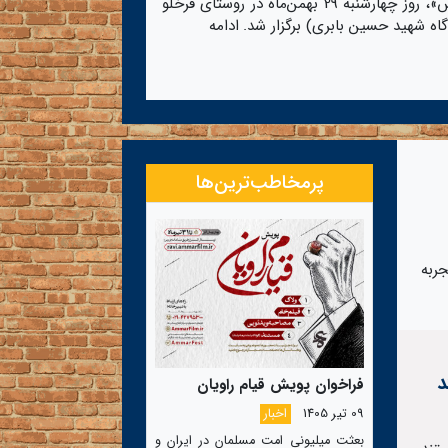
فارس»، روز چهارشنبه 29 بهمن‌ماه در روستای قرخلو
گاه شهید حسین بابری) برگزار شد.
ادامه
پرمخاطب‌ترین‌ها
جربه
د
فراخوان پویش قیام راویان
09 تیر 1405
اخبار
بعثت میلیونی امت مسلمان در ایران و