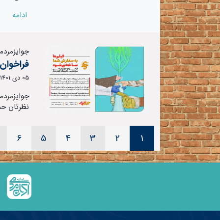
ادامه
جوایزمردمی
فراخوان
05 دی 1401
جوایزمردم
نظرتان حم
6
5
4
3
2
1