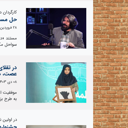
کارگردان 
حل مسئل
28 فروردین 1404
مستند «در
سواحل مکرا
در تقلا
عصت، در
08 دی 1403
موفقیت او
به طرح بزر
در اولین 
جشنواره