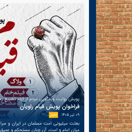
پویش روایت ویدئویی مردم از ایام تشییع ره
فراخوان پویش قیام راویان
09 تیر 1405
اخبار
بعثت میلیونی امت مسلمان در ایران و سراس
میان امام و امت، آن چنان مستحکم و عمیق