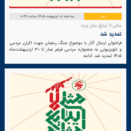
اخبار
سه شنبه 08 اردیبهشت 1405، ساعت 10:36
مِثلی لا یُبایِعُ مِثلَ یَزید
تمدید شد
فراخوان ارسال آثار با موضوع جنگ رمضان جهت اکران مردمی
و تلویزیونی به جشنواره مردمی فیلم عمار تا 30 اردیبهشت‌ماه
1405 تمدید شد.
ادامه