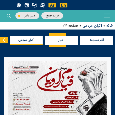
فرزند صبح
دبیر دلیر
خانه
»
اکران مردمی
»
صفحه 23
آثار مسابقه
اخبار
اکران مردمی