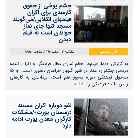
چشم پوشی از حقوق
کارمندی برای اکران
فیلمهای انقلابی/می‌گویند
مسجد تنها جای نماز
خواندن است نه فیلم
دیدن
اکران مردمی
یکشنبه 13 اسفند 1396، ساعت 16:50
به گزارش «عمار فیلم»، اعظم نمازی فعال فرهنگی و اکران کننده
مردمی جشنواره عمار در شهر گلبهار خراسان رضوی است. او که
مسئول فرهنگی حوزه بسیج هم است، پرداختن به کارهای
زمین مانده فرهنگی را…
ادامه
لغو دوباره اکران مستند
«زمستان یورت»/مشکلات
کارگران معدن یورت ادامه
دارد