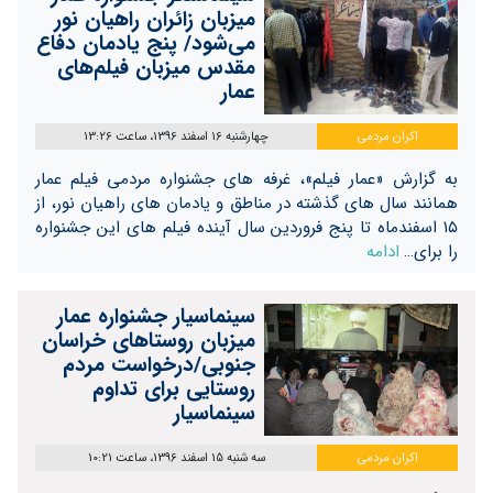
میزبان زائران راهیان نور
می‌شود/ پنج یادمان دفاع
مقدس میزبان فیلم‌های
عمار
اکران مردمی
چهارشنبه 16 اسفند 1396، ساعت 13:26
به گزارش «عمار فیلم»، غرفه های جشنواره مردمی فیلم عمار
همانند سال های گذشته در مناطق و یادمان های راهیان نور، از
۱۵ اسفندماه تا پنج فروردین سال آینده فیلم های این جشنواره
را برای…
ادامه
سینماسیار جشنواره عمار
میزبان روستاهای خراسان
جنوبی/درخواست مردم
روستایی برای تداوم
سینماسیار
اکران مردمی
سه شنبه 15 اسفند 1396، ساعت 10:21