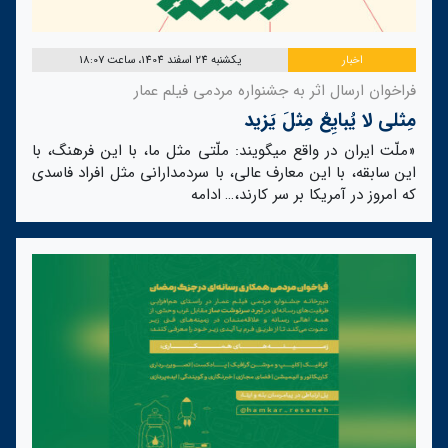
اخبار
یکشنبه 24 اسفند 1404، ساعت 18:07
فراخوان ارسال اثر به جشنواره مردمی فیلم عمار
مِثلی لا یُبایِعُ مِثلَ یَزید
«ملّت ایران در واقع میگویند: ملّتی مثل ما، با این فرهنگ، با
این سابقه، با این معارف عالی، با سردمدارانی مثل افراد فاسدی
که امروز در آمریکا بر سر کارند،…
ادامه