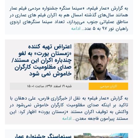
به گزارش «عمار فیلم»، «سینما سنگر» جشنواره مردمی فیلم عمار
همانند سال‌های گذشته امسال هم به اکران فیلم های عماری در
مناطق عملیاتی جنوب می‌پردازد، تعداد سینما سنگرهای اردوی
راهیان نور ۹۷ به ۵ عدد…
ادامه
اعتراض تهیه کننده
«زمستان یورت» به لغو
چندباره اکران این مستند/
صدای مظلومیت کارگران
خاموش نمی شود
اکران مردمی
شنبه 19 اسفند 1396، ساعت 15:01
به گزارش «عمار فیلم» به نقل از خبرگزاری فارس، علی دهقان با
تاکید بر اینکه صدای مظلومیت کارگران خاموش نمی‌شود در
واکنش به توقیف اکران مستند «زمستان یورت» اظهار کرد: این
مستند پیرامون فاجعه معدن…
ادامه
سینماسنگر جشنواره عمار