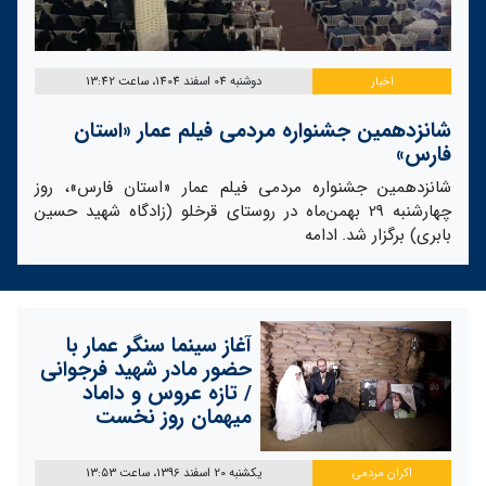
اخبار
دوشنبه 04 اسفند 1404، ساعت 13:42
شانزدهمین جشنواره مردمی فیلم عمار «استان
فارس»
شانزدهمین جشنواره مردمی فیلم عمار «استان فارس»، روز
چهارشنبه 29 بهمن‌ماه در روستای قرخلو (زادگاه شهید حسین
بابری) برگزار شد.
ادامه
آغاز سینما سنگر عمار با
حضور مادر شهید فرجوانی
/ تازه عروس و داماد
میهمان روز نخست
اکران مردمی
یکشنبه 20 اسفند 1396، ساعت 13:53