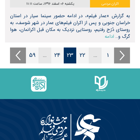
اکران مردمی
یکشنبه 06 اسفند 1396، ساعت 11:11
به گزارش «عمار فیلم»، در ادامه حضور سینما سیار در استان
خراسان جنوبی و پس از اکران فیلم‌های عمار در شهر شوسف، به
روستای دُرُح رفتیم، روستایی نزدیک به مکان قبل اکرانمان، هوا
گرگ و…
ادامه
59
…
24
23
22
…
1