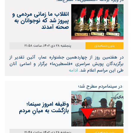
انقلاب ما زمانی مردمی و
پیروز شد که نوجوانان به
صحنه آمدند
بدون دسته‌بندی
پنجشنبه 28 دی 1402، ساعت 21:58
در هفتمین روز از چهاردهمین جشنواره عمار، آئین تقدیر از
برگزیدگان پویش سراسری «فلسطین‌ما» برگزار و اسامی آنان
طی این مراسم اعلام‌ شد.
ادامه
در سینمامردم مطرح شد؛
وظیفه امروز سینما؛
بازگشت به میانِ مردم
بدون دسته‌بندی
پنجشنبه 28 دی 1402، ساعت 21:48