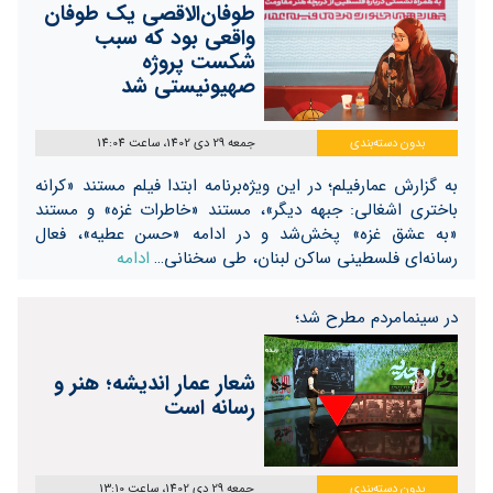
طوفان‌الاقصی یک طوفان
واقعی بود که سبب
شکست پروژه
صهیونیستی شد
بدون دسته‌بندی
جمعه 29 دی 1402، ساعت 14:04
به گزارش عمارفیلم؛ در این ویژه‌برنامه ابتدا فیلم مستند «کرانه
باختری اشغالی: جبهه دیگر»، مستند «خاطرات غزه» و مستند
«به عشق غزه» پخش‌شد و در ادامه «حسن عطیه»، فعال
رسانه‌ای فلسطینی ساکن لبنان، طی سخنانی…
ادامه
در سینمامردم مطرح شد؛
شعار عمار اندیشه؛ هنر و
رسانه است
بدون دسته‌بندی
جمعه 29 دی 1402، ساعت 13:10