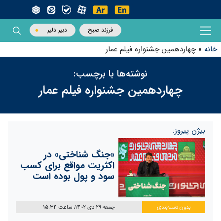
فرزند صبح
دبیر دلیر
خانه
»
چهاردهمین جشنواره فیلم عمار
نوشته‌ها با برچسب:
چهاردهمین جشنواره فیلم عمار
بیژن پیروز:
«جنگ شناختی» در
اکثریت مواقع برای کسب
سود و پول بوده است
بدون دسته‌بندی
جمعه 29 دی 1402، ساعت 15:34