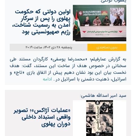
یعقوب توکلی:
اولین دولتی که حکومت
پهلوی را پس از سرکار
آمدن به رسمیت شناخت،
رژیم صهیونسیتی بود
بدون دسته‌بندی
پنجشنبه 28 دی 1402، ساعت 20:19
به گزارش عمارفیلم؛ «محمدرضا یوسفی» کارگردان مستند طی
سخنانی در خصوص هدف از ساخت این مستند، گفت: هدف
نخست بیان این بود نشان دهیم پیش از اتفاق بازی «تاج» و
اسرائیل، ذهنیت دشمنی با اسرائیل در…
ادامه
سید امیر اسدالله هاشمی:
«عملیات آژاکس»؛ تصویر
واقعی استبداد داخلی
دوران پهلوی