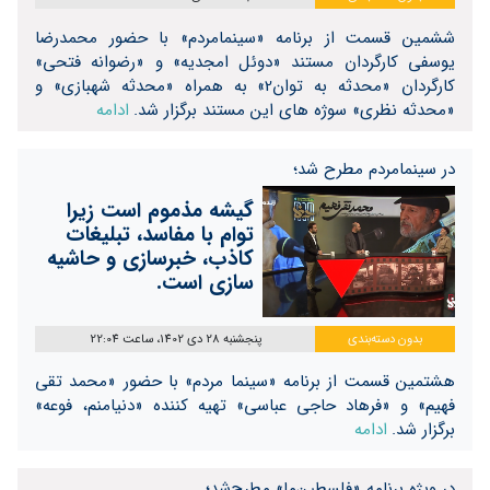
ششمین قسمت از برنامه «سینمامردم» با حضور محمدرضا
یوسفی کارگردان مستند «دوئل امجدیه» و «رضوانه فتحی»
کارگردان «محدثه به توان2» به همراه «محدثه شهبازی» و
«محدثه نظری» سوژه های این مستند برگزار شد.
ادامه
در سینمامردم مطرح شد؛
گیشه مذموم است زیرا
توام با مفاسد، تبلیغات
کاذب، خبرسازی و حاشیه
سازی است.
بدون دسته‌بندی
پنجشنبه 28 دی 1402، ساعت 22:04
هشتمین قسمت از برنامه «سینما مردم» با حضور «محمد تقی
فهیم» و «فرهاد حاجی عباسی» تهیه کننده «دنیا‌منم، فوعه»
برگزار شد.
ادامه
در ویژه برنامه «فلسطین‌ما» مطرح‌شد؛