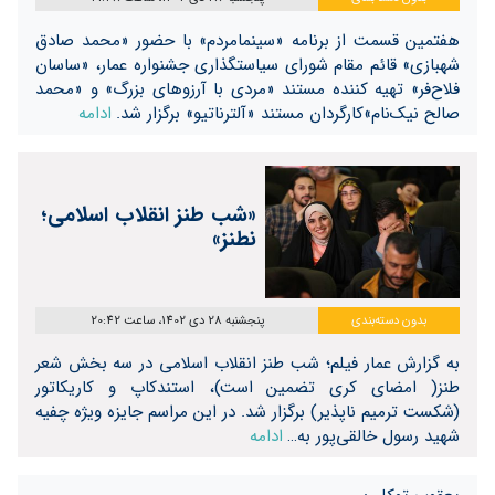
هفتمین قسمت از برنامه «سینمامردم» با حضور «محمد صادق
شهبازی» قائم مقام شورای سیاستگذاری جشنواره عمار، «ساسان
فلاح‌فر» تهیه کننده مستند «مردی با آرزوهای بزرگ» و «محمد
صالح نیک‌نام»کارگردان مستند «آلترناتیو» برگزار شد.
ادامه
«شب طنز انقلاب اسلامی؛
نطنز»
بدون دسته‌بندی
پنجشنبه 28 دی 1402، ساعت 20:42
به گزارش عمار فیلم؛ شب طنز انقلاب اسلامی در سه بخش شعر
طنز( امضای کری تضمین است)، استندکاپ و کاریکاتور
(شکست ترمیم ناپذیر) برگزار شد. در این مراسم جایزه ویژه چفیه
شهید رسول خالقی‌پور به…
ادامه