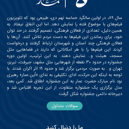
سال ۸۹، در اولین سالگرد حماسه نهم دی، طبیعی بود که تلویزیون
فیلم‌های با موضوع فتنه را نمایش دهد. اما این اتفاق نیفتاد. به
همین دلیل، تعدادی از فعالان فرهنگی، تصمیم گرفتند در حد توان
خود، برای رساندن این فیلم‌ها به دست مردم تلاش کنند. آن‌ها با
فعالان فرهنگی چند استان و شهرستان ارتباط گرفتند و درخواست
کردند این فیلم‌ها را با هر امکاناتی که دارند در فضاهایی مثل
مسجد، هیئت و… نمایش دهند. به این ترتیب، اولین دوره
جشنواره در حدود ۳۰ نقطه از شهرهایی مثل مشهد، جیرفت، تبریز،
تهران و… به صورت مردمی برگزار شد و حدود ۱۹ اثر اکران شدند. با
توجه به اینکه این حرکت، ادای تکلیفی به ندای «أین عمار» رهبری
بود نام مبارک حضرت عمار به این جشنواره اطلاق شد. کمی بعد،
مدل برگزاری یک جشنواره متفاوت، از این تجربه اقتباس شد و
دبیرخانه دائمی جشنواره شکل گرفت.
سوالات متداول
ما را دنبال کنید