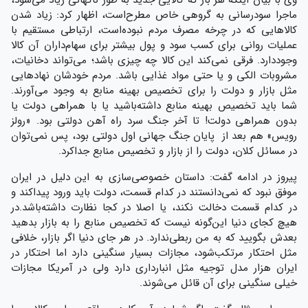
وی با بیان اينکه هر بار که کالایی جدید به طور ناگهانی زیاد می‌شود،
ماجرا سودرسانی به گروهی خاص مطرح‌است، اظهار کرد: زیاد شدن
کالاهایی که در چرخه مصرف مردم نبوده‌است، ارتباطی مستقیم با
عملیات روانی برای کسب سود و پول بیشتر برای سهام‌داران آن کالا
وجوددارد. فرقی نمی‌کند این کالا چه چیزی باشد؛ می‌تواند دخانیات،
مشروبات الکی و یا حتی مواد غذایی باشد.‌ مردم خودشان نهادهایی
مثل بازار و دولت را برای تخصیص بهینه منابع به وجود می‌آورند.
شما باید تخصیص بهینه منابع داشته‌باشید یا با همراهی دولت یا
بدون همراهی دولت! تا آخر جنگ سرد راه آهن دولتی بود. «رولز
رویس» هم بعد از پایان جنگ جهانی اول دولتی بود، پس نمی‌توان
در مسائل کلان، دولت را از بازار و تخصیص منابع جداکرد.
پیروز در ادامه گفت: داستان خصوصی‌سازی به این دلیل در ایران
موفق نبود که نمی‌دانستند در کدام قسمت، دولت باید ورود پیداکند و
در کدام قسمت دخالت نکند، یا اصلا در کجا نظارت داشته‌باشد.در
هیچ کجای دنیا این‌گونه نیست که تخصیص منابع را به بازار بدهید
بعدش بگویید که به من ربطی‌ندارد. در هر جای دنیا اگر بازار، خلافی
مثل احتکار مرتکب‌شود، مجازات بسیار سنگینی دارد اما احتکار در
ایران هزار مدل توجیه مثل انبارداري دارد ولی در آمریکا مجازات
خیلی سنگینی برای آن قائل می‌شوند.