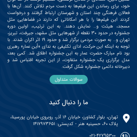
خود، برای رساندن این فیلم‌ها به دست مردم تلاش کنند. آن‌ها با
فعالان فرهنگی چند استان و شهرستان ارتباط گرفتند و درخواست
کردند این فیلم‌ها را با هر امکاناتی که دارند در فضاهایی مثل
مسجد، هیئت و… نمایش دهند. به این ترتیب، اولین دوره
جشنواره در حدود ۳۰ نقطه از شهرهایی مثل مشهد، جیرفت، تبریز،
تهران و… به صورت مردمی برگزار شد و حدود ۱۹ اثر اکران شدند. با
توجه به اینکه این حرکت، ادای تکلیفی به ندای «أین عمار» رهبری
بود نام مبارک حضرت عمار به این جشنواره اطلاق شد. کمی بعد،
مدل برگزاری یک جشنواره متفاوت، از این تجربه اقتباس شد و
دبیرخانه دائمی جشنواره شکل گرفت.
سوالات متداول
ما را دنبال کنید
تهران، بلوار کشاورز، خیابان ۱۶ آذر، روبروی خیابان پورسینا،
پلاک ۶۰، حسینیه هنر - کدپستی: ۱۴۱۷۹۷۳۶۵۱
021-42795300