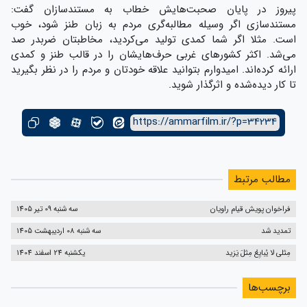
پیروز در پایان صحبت‌هایش خطاب به مستندسازان گفت:
مستندسازی اگر وسیله مطالبه‌گری مردم به زبان طنز شود، خوب
است. مثلا اگر شما کمدی تولید می‌کردید، مخاطبتان ضربدر صد
می‌شد. اکثر کشورهای غربی حرف‌هایشان را در قالب طنز و کمدی
ارائه کرده‌اند. امیدوارم بتوانید علاقه خودتان و مردم را در نظر بگیرید
تا کار دیده‌شده و اثرگذار شوید.
https://ammarfilm.ir/?p=34234
مطالب مرتبط
فراخوان پویش قیام راویان
سه شنبه 09 تیر 1405
تمدید شد
سه شنبه 08 اردیبهشت 1405
مِثلی لا یُبایِعُ مِثلَ یَزید
یکشنبه 24 اسفند 1404
برچسب‌ها