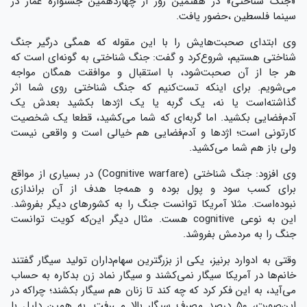
«جنگ شناختی» در هفتمین روز از چهاردهمین جشنواره عمار در
سینما فلسطین ،حضور یافت.
وی ابتدای صحبت‌هایش را با این مقوله که همگی درگیر جنگ
شناختی هستیم، شروع‌کرد و گفت: جنگ شناختی به گونه‌ای است که
هر جا از آن صحبت‌شود، با استقبال و موافقت همگان مواجه
می‌شویم. برای اینکه تست‌کنیم که جنگ شناختی روی شما اثر
گذاشته‌است یا نه، یک گربه یا یک اژدها بکشید بعدش یک
آدم‌فضایی بکشید. اما گربه‌ای که شما می‌کشید، قطعا یک شخصیت
کارتونی است؛ اژدها و آدم‌فضایی هم خیالی است و واقعی نیست
ولی باز هم شما می‌کشید.
وی افزود: جنگ شناختی (Cognitive warfare) در بسیاری از مواقع
برای کسب سود و پول بوده و همه‌جا هدف از آن براندازی
نبوده‌است. مثلا آمریکا توانست جنگ را به کشورهای دیگر بفروشد.
این به نوعی cognitive هست. مثال دیگر این‌که کویت توانست
جنگ را به مردمش بفروشد.
وقتی به ادوارد برنیز، یکی از بزرگترین سهام‌داران تولید سیگار گفتند
خانم‌ها در آمریکا سیگار نمی‌کشند و سیگار نماد زن بدکاره به حساب
می‌آید، به این فکر کرد که چه‌ کند تا زنان هم سیگار بکشند؛ چراکه در
این‌صورت، ۵۰ درصد مصرف سیگار بالا می‌رفت. به همین دلیل با