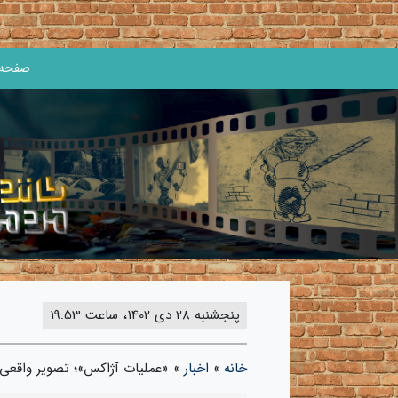
صفحه 
پنجشنبه 28 دی 1402، ساعت 19:53
خانه
»
اخبار
»
«عملیات آژاکس»؛ تصویر واقعی 