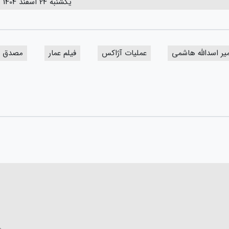
یکشنبه 24 اسفند 1404
یر اسدالله هاشمی
عملیات آژاکس
فیلم عمار
مصدق