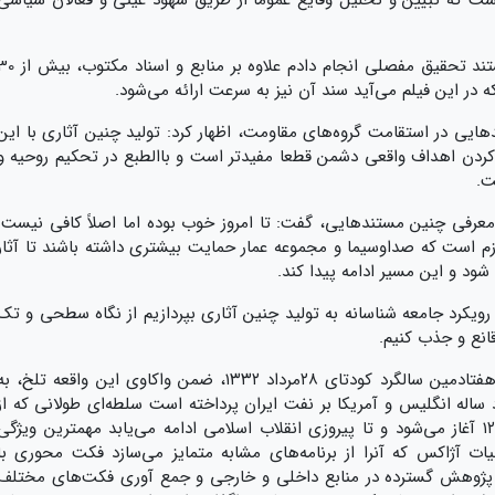
ست که تبیین و تحلیل وقایع عموما از طریق شهود عینی و فعالان سیاسی
این مستندساز ادامه داد: برای ساخت این مستند تحقیق مفصلی انجام دادم علاوه بر منابع و اسن
ه در این فیلم می‌آید سند آن نیز به سرعت ارائه می‌شود.
هایی در استقامت گروه‌های مقاومت، اظهار کرد:‌ تولید چنین آثاری با این
کردن اهداف واقعی دشمن قطعا مفیدتر است و باالطبع در تحکیم روحیه و
ت.
ی چنین مستندهایی، گفت: تا امروز خوب بوده اما اصلاً کافی نیست.
ازم است که صداوسیما و مجموعه عمار حمایت بیشتری داشته باشند تا آثار
ود و این مسیر ادامه پیدا کند.
 رویکرد جامعه شناسانه به تولید چنین آثاری بپردازیم از نگاه سطحی و تک
انع و جذب کنیم.
مستند «عملیات آژاکس» در تابستان ۱۴۰۲ در هفتادمین سالگرد کودتای ۲۸مرداد ۱۳۳۲، ضمن واکاوی این واقعه تلخ، ب
اله انگلیس و آمریکا بر نفت ایران پرداخته است سلطه‌ای طولانی که از
زمان کشف اولین چاه نفت ایران در سال ۱۲۸۷ آغاز می‌شود و تا پیروزی انقلاب اسلامی ادامه می‌یابد مهمترین ویژگی
 آژاکس که آنرا از برنامه‌های مشابه متمایز می‌سازد فکت محوری با
ا پژوهش گسترده در منابع داخلی و خارجی و جمع آوری فکت‌های مختلف