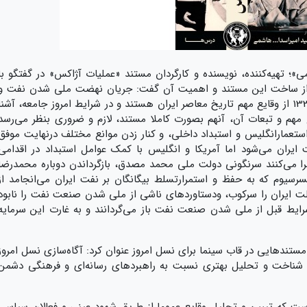
»؛ تهیه‌کننده، نویسنده و کارگردان مستند «عملیات آژاکس» در گفتگو با
 از ساخت این مستند و اهمیت آن گفت: جریان نهضت ملی شدن نفت و
کودتای آمریکایی انگلیسی کودتای 28مرداد 1332 از وقایع مهم تاریخ معاصر ایران هستند و در شرایط امروز جامعه، آشنا
مهم و تبعات آن، آنهم بصورت کاملا مستند، لازم و ضروری بنظر می‌رسد
ستعمارانگلیس و استبداد داخلی، و کنار زدن موانع مختلف درنهایت موفق
ران می‌شود اما آمریکا و انگلیس با کمک عوامل استبداد در اقدامی
رداد 1332را طراحی و اجرا می‌کنند سرنگونی دولت ملی محمد مصدق، بازگرداندن دوباره محمدرضا
رسیوم که به حفظ و استمرارتسلط بیگانگان بر نفت ایران می‌انجامد از
لت ایران را سرکوب، ودستاوردهای ناشی از ملی شدن صنعت نفت را نابود
 شرایط قبل از ملی شدن صنعت نفت باز می‌گردانند و به غارت این سرمایه
هایی در قاب سینما برای نسل امروز عنوان کرد:‌ آگاه‌سازی نسل امروز
ا شناخت و تحلیل بهتری نسبت به راهبردهای رسانه‌ای و فرهنگی دشمن