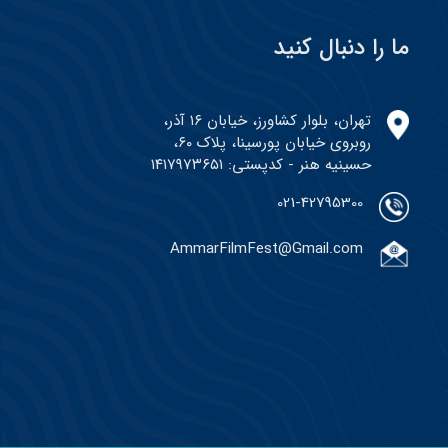
ما را دنبال کنید
تهران، بلوار کشاورز، خیابان ۱۶ آذر،
روبروی خیابان پورسینا، پلاک ۶۰،
حسینیه هنر - کدپستی: ۱۴۱۷۹۷۳۶۵۱
021-42795300
AmmarFilmFest@Gmail.com