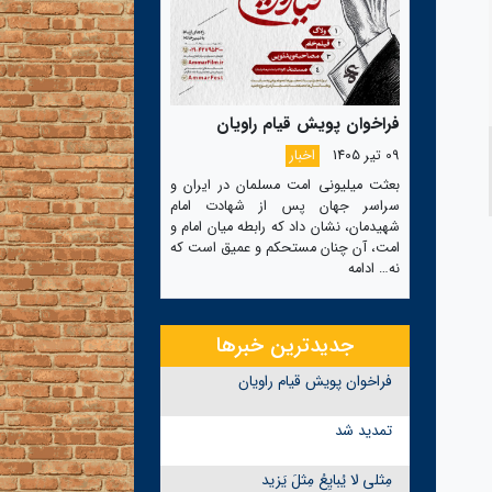
فراخوان پویش قیام راویان
09 تیر 1405
اخبار
بعثت میلیونی امت مسلمان در ایران و
سراسر جهان پس از شهادت امام
شهیدمان، نشان داد که رابطه میان امام و
امت، آن چنان مستحکم و عمیق است که
نه…
ادامه
جدیدترین خبرها
فراخوان پویش قیام راویان
تمدید شد
مِثلی لا یُبایِعُ مِثلَ یَزید