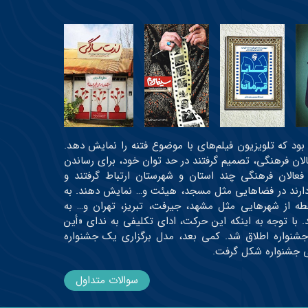
عی بود که تلویزیون فیلم‌های با موضوع فتنه را نمایش دهد.
عالان فرهنگی، تصمیم گرفتند در حد توان خود، برای رساندن
 فعالان فرهنگی چند استان و شهرستان ارتباط گرفتند و
ه دارند در فضاهایی مثل مسجد، هیئت و… نمایش دهند. به
رتیب، اولین دوره جشنواره در حدود ۳۰ نقطه از شهرهایی مثل مشهد، جیرفت، تبریز، تهران و… به
 و حدود ۱۹ اثر اکران شدند. با توجه به اینکه این حرکت، ادای تکلیفی به ندای «أین
جشنواره اطلاق شد. کمی بعد، مدل برگزاری یک جشنواره
می جشنواره شکل گرفت.
سوالات متداول