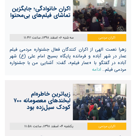
اکران خانوادگی؛ جایگزین
تماشای فیلم‌های بی‌محتوا
اکران مردمی
سه شنبه 06 اسفند 1398، ساعت 11:42
زهرا نعمت الهی از اکران کنندگان فعال جشنواره مردمی فیلم
عمار در شهر آباده و فرمانده پایگاه بسیج امام علی (ع) شهر
آباده در گفتگو با «عمار فیلم»، گفت: آشنایی من با جشنواره
مردمی فیلم…
ادامه
زیباترین خاطره‌ام
لبخندهای معصومانه ۷۰۰
کودک سیل‌زده بود
اکران مردمی
یکشنبه 04 اسفند 1398، ساعت 11:58