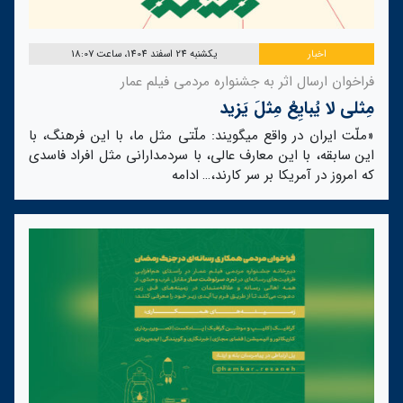
اخبار
یکشنبه 24 اسفند 1404، ساعت 18:07
فراخوان ارسال اثر به جشنواره مردمی فیلم عمار
مِثلی لا یُبایِعُ مِثلَ یَزید
«ملّت ایران در واقع میگویند: ملّتی مثل ما، با این فرهنگ، با
این سابقه، با این معارف عالی، با سردمدارانی مثل افراد فاسدی
که امروز در آمریکا بر سر کارند،…
ادامه