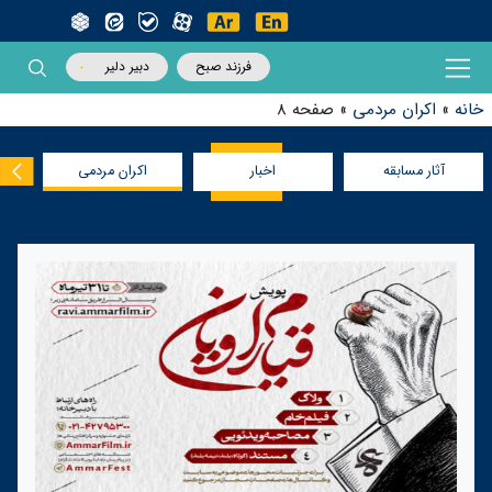
فرزند صبح
دبیر دلیر
خانه
»
اکران مردمی
»
صفحه 8
آثار مسابقه
اخبار
اکران مردمی