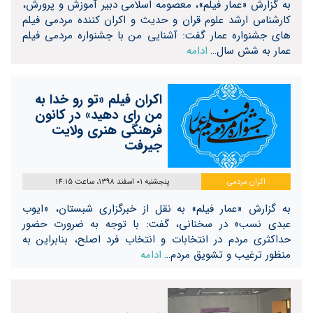
به گزارش «عمار فیلم»، معصومه اسلامی دبیر آموزش و پرورش،
کارشناس ارشد علوم قران و حدیث و اکران کننده مردمی فیلم
های جشنواره عمار گفت: آشنایی من با جشنواره مردمی فیلم
عمار به شش سال…
ادامه
اکران فیلم «تو رو خدا به
من رای دهید» در کانون
فرهنگی هنری ولایت
جیرفت
اکران مردمی
پنجشنبه 01 اسفند 1398، ساعت 14:15
به گزارش «عمار فیلم» به نقل از خبرگزاری شبستان، «ایوب
عبدی نسب» در سخنانی، گفت: با توجه به ضرورت حضور
حداکثری مردم در انتخابات و انتخاب فرد اصلح، بنابراین به
منظور ترغیب و تشویق مردم…
ادامه