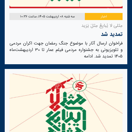
اخبار
سه شنبه 08 اردیبهشت 1405، ساعت 10:36
مِثلی لا یُبایِعُ مِثلَ یَزید
تمدید شد
فراخوان ارسال آثار با موضوع جنگ رمضان جهت اکران مردمی
و تلویزیونی به جشنواره مردمی فیلم عمار تا 30 اردیبهشت‌ماه
1405 تمدید شد.
ادامه