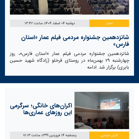
اخبار
دوشنبه 04 اسفند 1404، ساعت 13:42
شانزدهمین جشنواره مردمی فیلم عمار «استان
فارس»
شانزدهمین جشنواره مردمی فیلم عمار «استان فارس»، روز
چهارشنبه 29 بهمن‌ماه در روستای قرخلو (زادگاه شهید حسین
بابری) برگزار شد.
ادامه
اکران‌های خانگی؛ سرگرمی
این روزهای عماری‌ها
اکران مردمی
پنجشنبه 14 فروردین 1399، ساعت 16:13