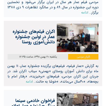
مردمی فیلم عمار هر سال در ایران برگزار می‌شود و نخستین
دوره این جشنواره در سال ۸۹ و در سالگرد تظاهرات ۹ دی ۱۳۸۸
برگزار…
ادامه
اکران فیلم‌های جشنواره
عمار در اولین جشنواره
دانش‌آموزی روستا
اکران مردمی
یکشنبه 20 بهمن 1398، ساعت 12:35
به گزارش «عمار فیلم»، فیلم‌های برگزیده جشنواره عمار، ۱۱ بهمن
ماه برای دانش آموزان روستای «بهمنی» میناب اکران شد. در
جریان این اکران مردمی، فیلم‌های «برخیزید»، «رفتار امام با
بچه‌ها»، «۴۰سال می‌ماند»، «خوشا به حالت…
ادامه
فراخوان خادمی سینما
سنگر جشنواره عمار اعلام