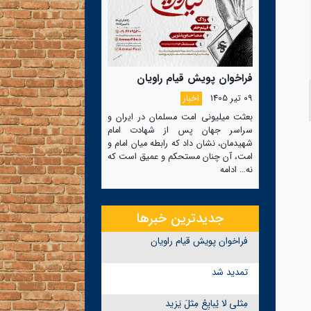
فراخوان پویش قیام راویان
09 تیر 1405
اخبار
بعثت میلیونی امت مسلمان در ایران و
سراسر جهان پس از شهادت امام
شهیدمان، نشان داد که رابطه میان امام و
امت، آن چنان مستحکم و عمیق است که
نه…
ادامه
جدیدترین خبرها
فراخوان پویش قیام راویان
تمدید شد
مِثلی لا یُبایِعُ مِثلَ یَزید