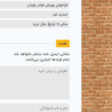
فراخوان پویش قیام راویان
تمدید شد
مِثلی لا یُبایِعُ مِثلَ یَزید
نظرات
نشانی ایمیل شما منتشر نخواهد شد.
تمام فیلدها اجباری می‌باشند.