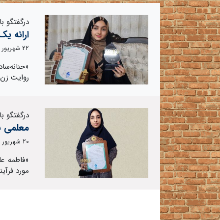
درگفتگو با
ارائه ی
22 شهریور 1402
«حنانه‌سا
روایت زن ا
درگفتگو با
معلمی با
20 شهریور 1402
«فاطمه عا
مورد فرآین