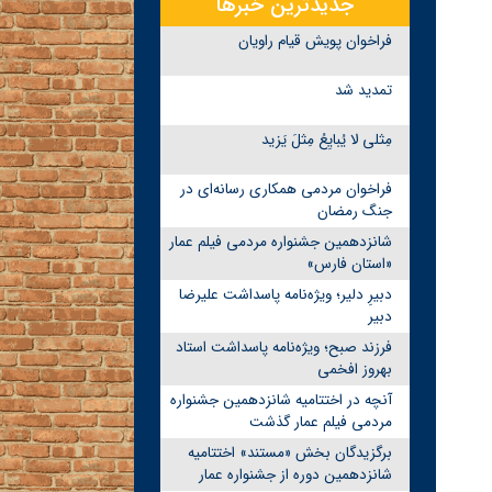
جدیدترین خبرها
فراخوان پویش قیام راویان
تمدید شد
مِثلی لا یُبایِعُ مِثلَ یَزید
فراخوان مردمی همکاری رسانه‌ای در
جنگ رمضان
شانزدهمین جشنواره مردمی فیلم عمار
«استان فارس»
دبیرِ دلیر؛ ویژه‌نامه پاسداشت علیرضا
دبیر
فرزند صبح؛ ویژه‌نامه پاسداشت استاد
بهروز افخمی
آنچه در اختتامیه شانزدهمین جشنواره
مردمی فیلم عمار گذشت
برگزیدگان بخش «مستند» اختتامیه
شانزدهمین دوره از جشنواره عمار