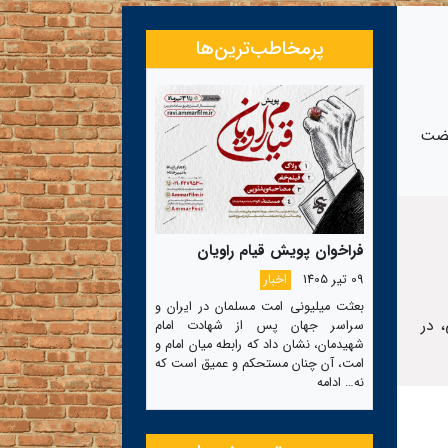
پرمخاطب‌ترین‌ها
هضت
فراخوان پویش قیام راویان
09 تیر 1405
اخبار
بعثت میلیونی امت مسلمان در ایران و
 در
سراسر جهان پس از شهادت امام
شهیدمان، نشان داد که رابطه میان امام و
امت، آن چنان مستحکم و عمیق است که
نه…
ادامه