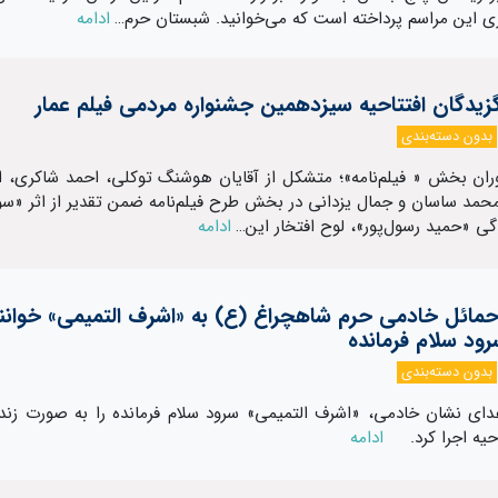
ری این مراسم پرداخته است که می‌خوانید. شبستان حرم…
ادامه
گزیدگان افتتاحیه سیزدهمین جشنواره مردمی فیلم عمار
بدون دسته‌بندی
ان بخش « فیلم‌نامه»؛ متشکل از آقایان هوشنگ توکلی، احمد شاکری، ا
مد ساسان و جمال یزدانی در بخش طرح فیلم‌نامه ضمن تقدیر از اثر «سوف
گی «حمید رسول‌پور»، لوح افتخار این…
ادامه
مائل خادمی حرم شاهچراغ (ع) به «اشرف التمیمی» خوانن
ود سلام فرمانده
بدون دسته‌بندی
ای نشان خادمی، «اشرف التمیمی» سرود سلام فرمانده را به صورت زنده
احیه اجرا کرد.
ادامه