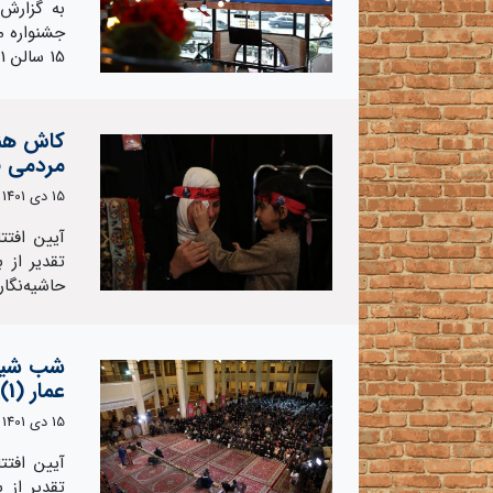
به گزارش 
15 سالن 1 کارگردان: امیر کمالی الموتی ، محمدرضا…
کاش هنو
مردمی فی
15 دی 1401
آیین افتت
تقدیر از 
حاشیه‌نگا
شب شیری
عمار (1)
15 دی 1401
آیین افتت
تقدیر از 