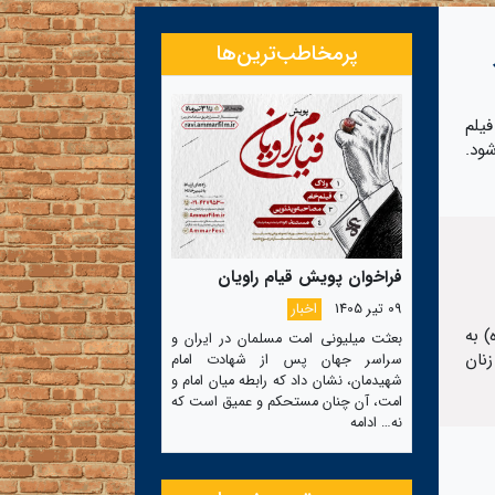
پرمخاطب‌ترین‌ها
یلم
ود.
فراخوان پویش قیام راویان
09 تیر 1405
اخبار
) به
بعثت میلیونی امت مسلمان در ایران و
نان
سراسر جهان پس از شهادت امام
شهیدمان، نشان داد که رابطه میان امام و
امت، آن چنان مستحکم و عمیق است که
نه…
ادامه