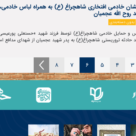
شان خادمی افتخاری شاهچراغ (ع) به همراه لباس خادمی، 
 روح الله عجمیان
بدون دسته‌بندی
اس و حمایل خادمی شاهچراغ(ع) توسط فرزند شهید «حسنعلی پورعیسی»
 حادثه تروریستی شاهچراغ(ع) به پدر شهید عجمیان از شهدای مدافع ام
8
7
6
5
4
3