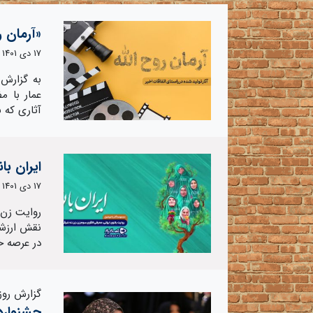
«آرمان 
17 دی 1401
به گزارش 
عمار با م
آثاری که 
ایران با
17 دی 1401
روایت زن ا
نقش ارزشم
در عرصه خا
گزارش روزن
جشنواره‌