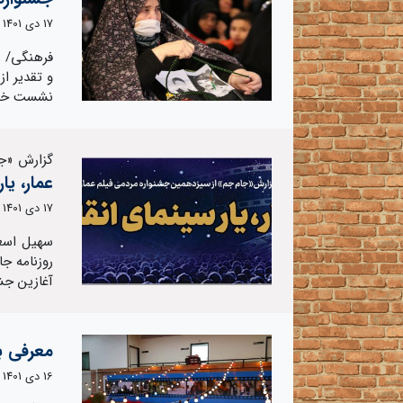
17 دی 1401
و تقدیر ا
نشست خبری
گزارش «جا
عمار، یا
17 دی 1401
سهیل اسعد
روزنامه جا
آغازین جش
معرفی به
16 دی 1401