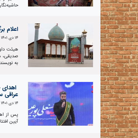
حاشیه‌نگا
اعلام بر
14 دی 1401
هیئت داور
صدیقی، مح
به نویسند
اهدای ح
عراقی سر
14 دی 1401
پس از اهد
آیین افتت