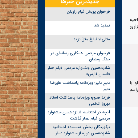
جدیدترین خبرها
فراخوان پویش قیام راویان
ن افتتاحیه
تمدید شد
زاری
مِثلی لا یُبایِعُ مِثلَ یَزید
فراخوان مردمی همکاری رسانه‌ای در
جنگ رمضان
شانزدهمین جشنواره مردمی فیلم عمار
«استان فارس»
 با
دبیرِ دلیر؛ ویژه‌نامه پاسداشت علیرضا
دبیر
راسم
فرزند صبح؛ ویژه‌نامه پاسداشت استاد
بهروز افخمی
آنچه در اختتامیه شانزدهمین جشنواره
مردمی فیلم عمار گذشت
برگزیدگان بخش «مستند» اختتامیه
شانزدهمین دوره از جشنواره عمار