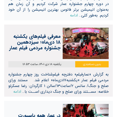
در دوره چهارم جشنواره عمار شرکت کردیم و آن زمان هم
به‌عنوان انیمیشن برتر فانوس بهترین انیمیشن را از آن خود
کردیم. به‌طور کلی…
ادامه
معرفی فیلم‌های یکشنبه
18 دی‌ماه؛ سیزدهمین
جشنواره مردمی فیلم عمار
بدون دسته‌بندی
یکشنبه 18 دی 1401، ساعت 16:53
به گزارش «عمارفیلم» دفترچه فیلم‌شناخت روز چهارم جشنواره
مردمی فیلم عمار «یکشنبه17دی‌ماه» اعلام شد. مستند ورای
صلح و جنگ/ سانس 2/ساعت13/سالن 1 کارگردان: رضا عسکرلو
خلاصه: مســتند ورای صلح و جنگ دیداری اســت با…
ادامه
در عمار همه پاسپورت