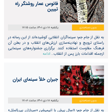
فانوس عمار روشنگر راه
تبیین
بدون دسته‌بندی
یکشنبه 18 دی 1401، ساعت 17:15
به نقل از جام جم؛ سینماگران انقلابی کوشیده‌اند از این رسانه در
راستای ترویج و نهادینه‌سازی ارزش‌های انقلاب و در بطن آن
فرهنگ مقاومت استفاده کنند. برگزاری جشنواره‌های سینمایی
ازجمله اقدامات بارز پس از انقلاب…
ادامه
جبران خلأ سینمای ایران
بدون دسته‌بندی
یکشنبه 18 دی 1401، ساعت 17:06
به نقل از جام جم؛ ۱۱سال پیش با انیمیشن «سربازان بین‌الملل»