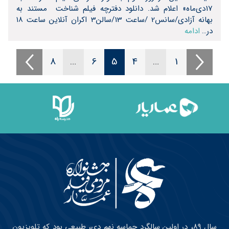
17دی‌ماه» اعلام شد. دانلود دفترچه فیلم شناخت مستند به
بهانه آزادی/سانس2 /ساعت 13/سالن3 اکران آنلاین ساعت ١٨
در…
ادامه
8
…
6
5
4
…
1
سال ۸۹، در اولین سالگرد حماسه نهم دی، طبیعی بود که تلویزیون