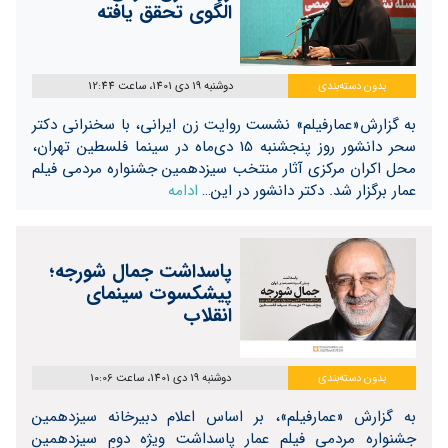
الگوی تحقق یافته
بدون دسته‌بندی
دوشنبه 19 دی 1401، ساعت 12:44
به گزارش«عمارفیلم» نشست روایت زن ایرانی، با سخنرانی دکتر
سحر دانشور روز پنجشنبه 15 دی‌ماه در سینما فلسطین تهران،
محل اکران مرکزی آثار منتخب سیزدهمین جشنواره مردمی فیلم
عمار برگزار شد. دکتر دانشور در این…
ادامه
پاسداشت جمال شورجه؛
پیشکسوت سینمای
انقلاب
بدون دسته‌بندی
دوشنبه 19 دی 1401، ساعت 10:06
به گزارش «عمارفیلم»، بر اساس اعلام دبیرخانه سیزدهمین
جشنواره مردمی فیلم عمار پاسداشت ویژه دومِ سیزدهمین