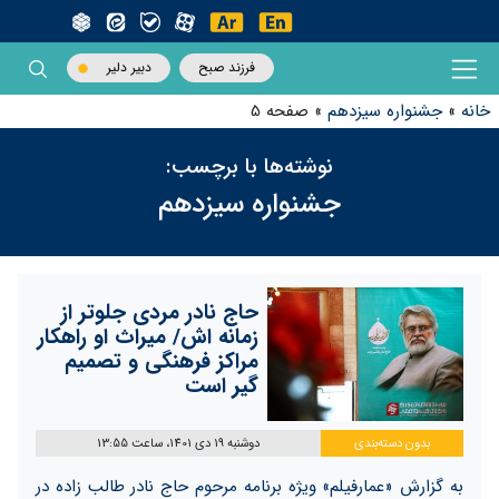
فرزند صبح
دبیر دلیر
خانه
»
جشنواره سیزدهم
»
صفحه 5
نوشته‌ها با برچسب:
جشنواره سیزدهم
حاج نادر مردی جلوتر از
زمانه اش/ میراث او راهکار
مراکز فرهنگی و تصمیم
گیر است
بدون دسته‌بندی
دوشنبه 19 دی 1401، ساعت 13:55
به گزارش «عمارفیلم» ویژه برنامه مرحوم حاج نادر طالب زاده در