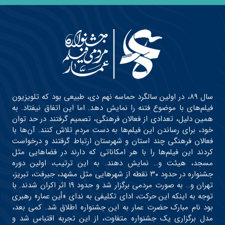
سال ۸۹، در اولین سالگرد حماسه نهم دی، طبیعی بود که تلویزیون
فیلم‌های با موضوع فتنه را نمایش دهد. اما این اتفاق نیفتاد. به
همین دلیل، تعدادی از فعالان فرهنگی، تصمیم گرفتند در حد توان
خود، برای رساندن این فیلم‌ها به دست مردم تلاش کنند. آن‌ها با
فعالان فرهنگی چند استان و شهرستان ارتباط گرفتند و درخواست
کردند این فیلم‌ها را با هر امکاناتی که دارند در فضاهایی مثل
مسجد، هیئت و… نمایش دهند. به این ترتیب، اولین دوره
جشنواره در حدود ۳۰ نقطه از شهرهایی مثل مشهد، جیرفت، تبریز،
تهران و… به صورت مردمی برگزار شد و حدود ۱۹ اثر اکران شدند. با
توجه به اینکه این حرکت، ادای تکلیفی به ندای «أین عمار» رهبری
بود نام مبارک حضرت عمار به این جشنواره اطلاق شد. کمی بعد،
مدل برگزاری یک جشنواره متفاوت، از این تجربه اقتباس شد و