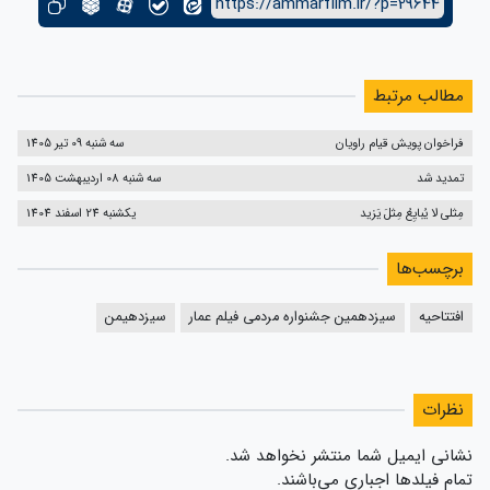
https://ammarfilm.ir/?p=29644
مطالب مرتبط
فراخوان پویش قیام راویان
سه شنبه 09 تیر 1405
تمدید شد
سه شنبه 08 اردیبهشت 1405
مِثلی لا یُبایِعُ مِثلَ یَزید
یکشنبه 24 اسفند 1404
برچسب‌ها
افتتاحیه
سیزدهمین جشنواره مردمی فیلم عمار
سیزدهیمن
نظرات
نشانی ایمیل شما منتشر نخواهد شد.
تمام فیلدها اجباری می‌باشند.