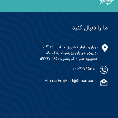
ما را دنبال کنید
تهران، بلوار کشاورز، خیابان ۱۶ آذر،
روبروی خیابان پورسینا، پلاک ۶۰،
حسینیه هنر - کدپستی: ۱۴۱۷۹۷۳۶۵۱
021-42795300
AmmarFilmFest@Gmail.com