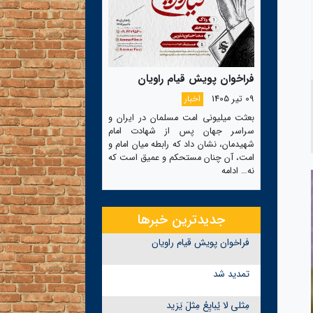
فراخوان پویش قیام راویان
09 تیر 1405
اخبار
بعثت میلیونی امت مسلمان در ایران و
سراسر جهان پس از شهادت امام
شهیدمان، نشان داد که رابطه میان امام و
امت، آن چنان مستحکم و عمیق است که
نه…
ادامه
جدیدترین خبرها
فراخوان پویش قیام راویان
تمدید شد
مِثلی لا یُبایِعُ مِثلَ یَزید