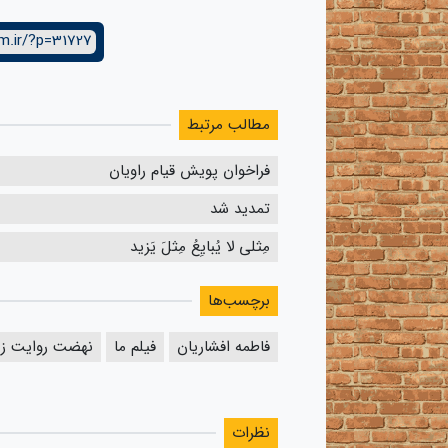
m.ir/?p=31727
مطالب مرتبط
فراخوان پویش قیام راویان
تمدید شد
مِثلی لا یُبایِعُ مِثلَ یَزید
برچسب‌ها
فاطمه افشاریان
فیلم ما
نهضت روایت زن
نظرات