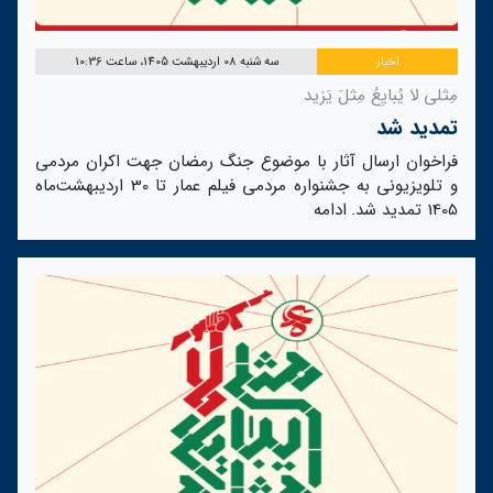
اخبار
سه شنبه 08 اردیبهشت 1405، ساعت 10:36
مِثلی لا یُبایِعُ مِثلَ یَزید
تمدید شد
فراخوان ارسال آثار با موضوع جنگ رمضان جهت اکران مردمی
و تلویزیونی به جشنواره مردمی فیلم عمار تا 30 اردیبهشت‌ماه
1405 تمدید شد.
ادامه