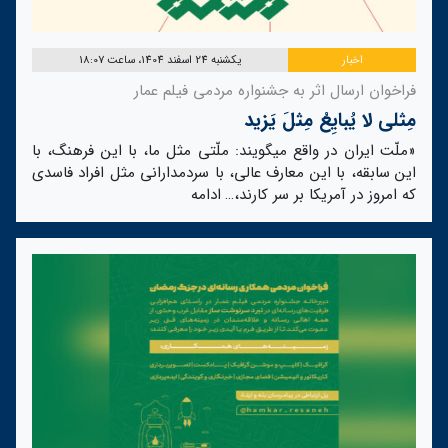
اخبار
یکشنبه 24 اسفند 1404، ساعت 18:07
فراخوان ارسال اثر به جشنواره مردمی فیلم عمار
مِثلی لا یُبایِعُ مِثلَ یَزید
«ملّت ایران در واقع میگویند: ملّتی مثل ما، با این فرهنگ، با
این سابقه، با این معارف عالی، با سردمدارانی مثل افراد فاسدی
که امروز در آمریکا بر سر کارند،…
ادامه