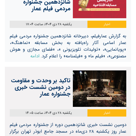
شانزدهمین جشنواره
مردمی فیلم عمار
اخبار
یکشنبه 28 دی 1404، ساعت 17:04
به گزارش عمارفیلم، دبیرخانه شانزدهمین جشنواره مردمی فیلم
عمار اسامی آثار راه‌یافته به بخش مسابقه «نماهنگ»،
«پویانمایی»، «تولیدات تلویزیونی »، «فضای مجازی و هوش
مصنوعی»، «فیلم ما» و «فیلمنامه» را اعلام کرد.
ادامه
تاکید بر وحدت و مقاومت
در دومین نشست خبری
جشنواره عمار
اخبار
یکشنبه 28 دی 1404، ساعت 14:05
دومین نشست خبری شانزدهمین دوره از جشنواره مردمی فیلم
عمار روز یکشنبه 28 دی‌ماه در مسجد جامع ابوذر تهران برگزار