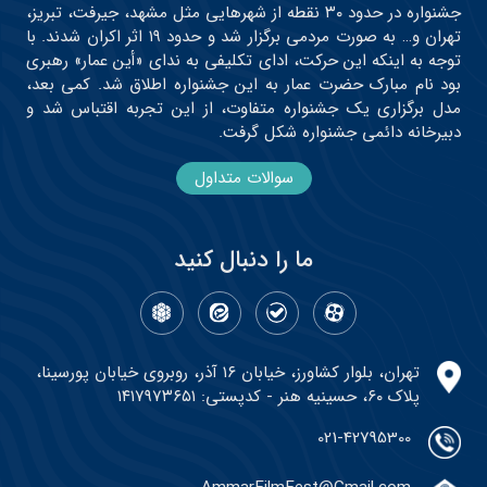
جشنواره در حدود ۳۰ نقطه از شهرهایی مثل مشهد، جیرفت، تبریز،
تهران و… به صورت مردمی برگزار شد و حدود ۱۹ اثر اکران شدند. با
توجه به اینکه این حرکت، ادای تکلیفی به ندای «أین عمار» رهبری
بود نام مبارک حضرت عمار به این جشنواره اطلاق شد. کمی بعد،
مدل برگزاری یک جشنواره متفاوت، از این تجربه اقتباس شد و
دبیرخانه دائمی جشنواره شکل گرفت.
سوالات متداول
ما را دنبال کنید
تهران، بلوار کشاورز، خیابان ۱۶ آذر، روبروی خیابان پورسینا،
پلاک ۶۰، حسینیه هنر - کدپستی: ۱۴۱۷۹۷۳۶۵۱
021-42795300