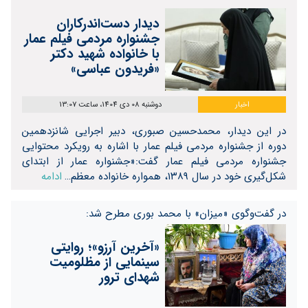
دیدار دست‌اندرکاران
جشنواره مردمی فیلم عمار
با خانواده شهید دکتر
«فریدون عباسی»
اخبار
دوشنبه 08 دی 1404، ساعت 13:07
در این دیدار، محمدحسین صبوری، دبیر اجرایی شانزدهمین
دوره از جشنواره مردمی فیلم عمار با اشاره به رویکرد محتوایی
جشنواره مردمی فیلم عمار گفت:«جشنواره عمار از ابتدای
شکل‌گیری خود در سال ۱۳۸۹، همواره خانواده معظم…
ادامه
در گفت‌و‌گوی «میزان» با محمد بوری مطرح شد:
«آخرین آرزو»؛ روایتی
سینمایی از مظلومیت
شهدای ترور