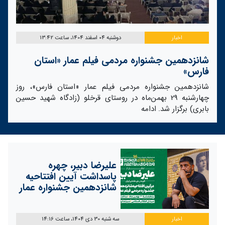
اخبار
دوشنبه 04 اسفند 1404، ساعت 13:42
شانزدهمین جشنواره مردمی فیلم عمار «استان
فارس»
شانزدهمین جشنواره مردمی فیلم عمار «استان فارس»، روز
چهارشنبه 29 بهمن‌ماه در روستای قرخلو (زادگاه شهید حسین
بابری) برگزار شد.
ادامه
علیرضا دبیر، چهره
پاسداشت آیین افتتاحیه
شانزدهمین جشنواره عمار
اخبار
سه شنبه 30 دی 1404، ساعت 14:16