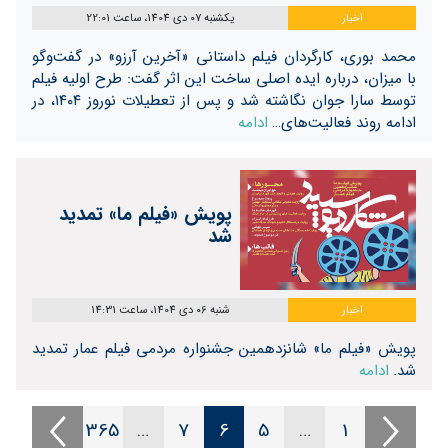
اخبار
یکشنبه 07 دی 1404، ساعت 22:01
محمد بوری، کارگردان فیلم داستانی «آخرین آرزو» در گفت‌و‌گو
با میزان، درباره ایده اصلی ساخت این اثر گفت: طرح اولیه فیلم
توسط سارا جوان نگاشته شد و پس از تعطیلات نوروز ۱۴۰۴، در
ادامه روند فعالیت‌های…
ادامه
پویش «فیلم ما» تمدید
شد
اخبار
شنبه 06 دی 1404، ساعت 14:31
پویش «فیلم ما» شانزدهمین جشنواره مردمی فیلم عمار تمدید
شد.
ادامه
365
…
7
6
5
…
1