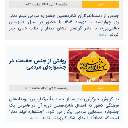
اخبار
یکشنبه 14 دی 1404، ساعت 10:39
جمعی از دست‌اندرکاران شانزدهمین جشنواره مردمی فیلم عمار،
روز چهارشنبه 10 دی‌ماه 1404 با حضور در منزل «شهیدان
خالقی‌پور»، با مادر گرانقدر ایشان دیدار و طلب دعای خیر
کردند.
ادامه
روایتی از جنس حقیقت در
جشنواره‌ای مردمی
اخبار
پنجشنبه 11 دی 1404، ساعت 16:16
به گزارش خبرگزاری حوزه، از جمله تأثیرگذارترین رویدادهای
فرهنگی کشور که امسال شانزدهمین دوره آن در قاموس یک
جشنواره سینماییِ مردمی برگزار می شود، “جشنواره فیلم عمار”
است که انصافاً از ابتدای شکل‌گیری‌اش تا به…
ادامه