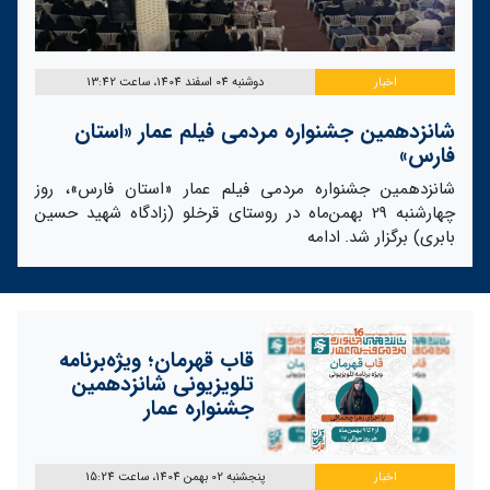
اخبار
دوشنبه 04 اسفند 1404، ساعت 13:42
شانزدهمین جشنواره مردمی فیلم عمار «استان
فارس»
شانزدهمین جشنواره مردمی فیلم عمار «استان فارس»، روز
چهارشنبه 29 بهمن‌ماه در روستای قرخلو (زادگاه شهید حسین
بابری) برگزار شد.
ادامه
قاب قهرمان؛ ویژه‌برنامه
تلویزیونی شانزدهمین
جشنواره عمار
اخبار
پنجشنبه 02 بهمن 1404، ساعت 15:24