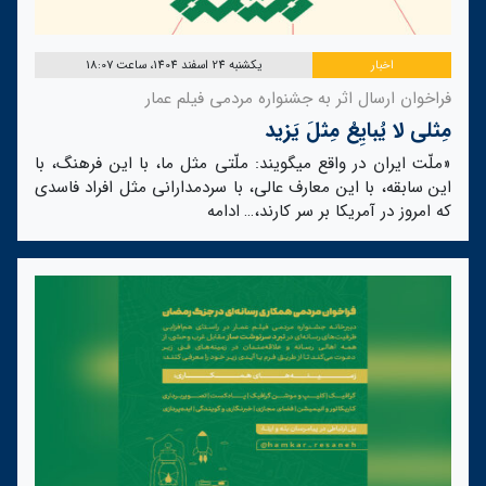
اخبار
یکشنبه 24 اسفند 1404، ساعت 18:07
فراخوان ارسال اثر به جشنواره مردمی فیلم عمار
مِثلی لا یُبایِعُ مِثلَ یَزید
«ملّت ایران در واقع میگویند: ملّتی مثل ما، با این فرهنگ، با
این سابقه، با این معارف عالی، با سردمدارانی مثل افراد فاسدی
که امروز در آمریکا بر سر کارند،…
ادامه