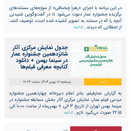
در این برنامه با اجرای «زهرا چخماقی» از سوژه‌های مستندهای
برگزیده جشنواره عمار دعوت می‌شود تا در گفت‌وگویی شنیدنی
آنچه را که در مستند به تصویر کشیده شده است، توصیف کنند،
از لحظاتی که دیدند…
ادامه
جدول نمایش مرکزی آثار
شانزدهمین جشنواره عمار
در سینما بهمن + دانلود
کتابچه معرفی فیلم‌ها
اخبار
پنجشنبه 02 بهمن 1404، ساعت 12:24
به گزارش عمارفیلم، بنابر اعلام دبیرخانه چهاردهمین جشنواره
مردمی فیلم عمار، نمایش مرکزی آثار بخش مسابقه جشنواره در
سینما بهمن تهران از تاریخ ۳ الی ۸ بهمن‌ماه از ساعت ۱۰:۰۰ الی
۲۲:۱۵ صورت می‌گیرد. لازم…
ادامه