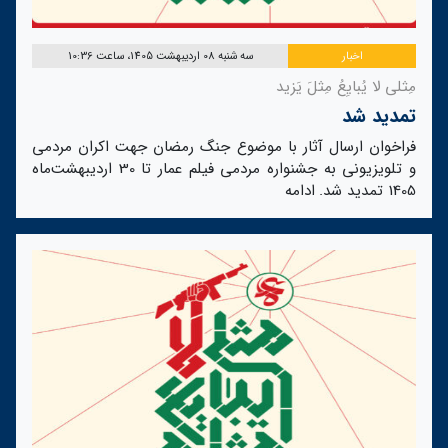
اخبار
سه شنبه 08 اردیبهشت 1405، ساعت 10:36
مِثلی لا یُبایِعُ مِثلَ یَزید
تمدید شد
فراخوان ارسال آثار با موضوع جنگ رمضان جهت اکران مردمی
و تلویزیونی به جشنواره مردمی فیلم عمار تا 30 اردیبهشت‌ماه
1405 تمدید شد.
ادامه