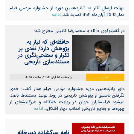
مهلت ارسال آثار به شانزدهمین دوره از جشنواره مردمی فیلم
عمار تا ۲۵ آبان‌ماه ۱۴۰۴ تمدید شد.
ادامه
در گفت‌و‌گوی «آنا» با محمدرضا کائینی مطرح شد:
حافظه‌ای که نیاز به
پژوهش دارد/ نقدی بر
تکرار و سطحی‌نگری در
مستندسازی تاریخی
اخبار
پنجشنبه 15 آبان 1404، ساعت 14:51
داور پانزدهمین دوره جشنواره مردمی فیلم عمار گفت: جدی
نگرفتن تحقیق و پژوهش تاریخی در روند تولید مستندها باعث
میشود فیلمسازان جوان در روایت خلاقانه و غیرکلیشه‌ای از
چهره‌ها و وقایع تاریخی انقلاب دچار اشکال…
ادامه
نامه سرگشاده دبیرخانه