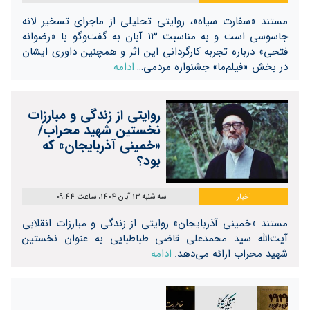
مستند «سفارت سیاه»، روایتی تحلیلی از ماجرای تسخیر لانه
جاسوسی است و به مناسبت ۱۳ آبان به گفت‌وگو با «رضوانه
فتحی» درباره تجربه کارگردانی این اثر و همچنین داوری ایشان
در بخش «فیلم‌ما» جشنواره مردمی…
ادامه
روایتی از زندگی و مبارزات
نخستین شهید محراب/
«خمینی آذربایجان» که
بود؟
اخبار
سه شنبه 13 آبان 1404، ساعت 09:44
مستند «خمینی آذربایجان» روایتی از زندگی و مبارزات انقلابی
آیت‌الله سید محمدعلی قاضی طباطبایی به عنوان نخستین
شهید محراب ارائه می‌دهد.
ادامه