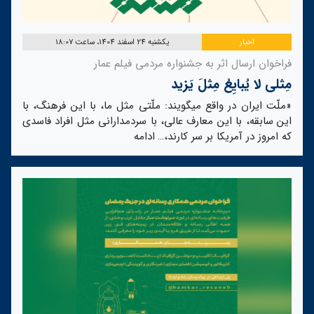
اخبار
یکشنبه 24 اسفند 1404، ساعت 18:07
فراخوان ارسال اثر به جشنواره مردمی فیلم عمار
مِثلی لا یُبایِعُ مِثلَ یَزید
«ملّت ایران در واقع میگویند: ملّتی مثل ما، با این فرهنگ، با
این سابقه، با این معارف عالی، با سردمدارانی مثل افراد فاسدی
که امروز در آمریکا بر سر کارند،…
ادامه