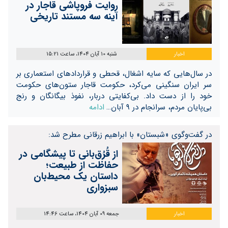
روایت فروپاشی قاجار در
آینه سه مستند تاریخی
اخبار
شنبه 10 آبان 1404، ساعت 15:21
در سال‌هایی که سایه اشغال، قحطی و قراردادهای استعماری بر
سر ایران سنگینی می‌کرد، حکومت قاجار ستون‌های حکومت
خود را از دست داد. بی‌کفایتی دربار، نفوذ بیگانگان و رنج
بی‌پایان مردم، سرانجام در ۹ آبان…
ادامه
در گفت‌و‌گوی «شبستان» با ابراهیم زرقانی مطرح شد:
از قُرُق‌بانی تا پیشگامی در
حفاظت از طبیعت؛
داستان یک محیط‌بان
سبزواری
اخبار
جمعه 09 آبان 1404، ساعت 14:46