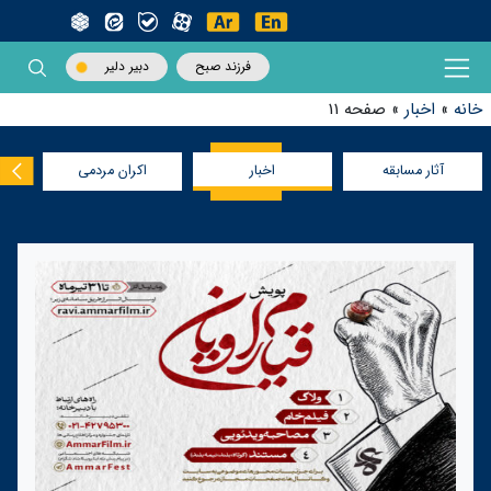
فرزند صبح
دبیر دلیر
خانه
»
اخبار
»
صفحه 11
آثار مسابقه
اخبار
اکران مردمی