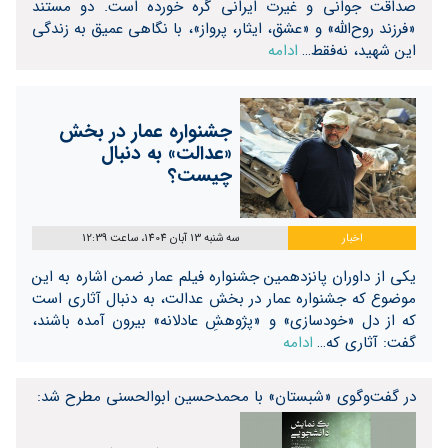
صداقت جوانی و غیرت ایرانی گره خورده است. دو مستند
«فرزند روح‌الله» و «عشق، ایثار، پرواز»، با نگاهی عمیق به زندگی
این شهید، نه‌فقط…
ادامه
جشنواره عمار در بخش
«عدالت» به دنبال
چیست؟
اخبار
سه شنبه 13 آبان 1404، ساعت 12:39
یکی از داوران پانزدهمین جشنواره فیلم عمار ضمن اشاره به این
موضوع که جشنواره عمار در بخش عدالت، به دنبال آثاری است
که از دل «خودسازی» و «پژوهشِ عادلانه» بیرون آمده باشند،
گفت: آثاری که…
ادامه
در گفت‌و‌گوی «شبستان» با محمدحسین ابوالحسنی مطرح شد: