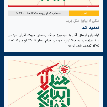
اخبار
سه شنبه 08 اردیبهشت 1405، ساعت 10:36
مِثلی لا یُبایِعُ مِثلَ یَزید
تمدید شد
فراخوان ارسال آثار با موضوع جنگ رمضان جهت اکران مردمی
و تلویزیونی به جشنواره مردمی فیلم عمار تا 30 اردیبهشت‌ماه
1405 تمدید شد.
ادامه