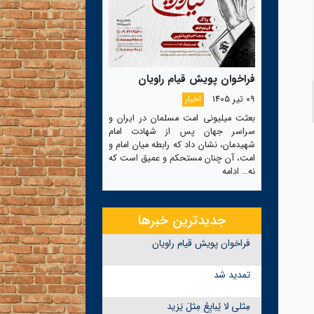
فراخوان پویش قیام راویان
09 تیر 1405
اخبار
بعثت میلیونی امت مسلمان در ایران و
سراسر جهان پس از شهادت امام
شهیدمان، نشان داد که رابطه میان امام و
امت، آن چنان مستحکم و عمیق است که
نه…
ادامه
جدیدترین خبرها
فراخوان پویش قیام راویان
تمدید شد
مِثلی لا یُبایِعُ مِثلَ یَزید