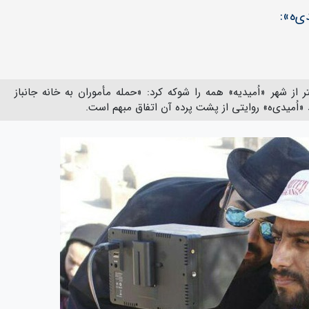
ی‌ه»:
 این تیتر از شهر «اُمیدیه» همه را شوکه کرد: «حمله مأموران به خانه جانباز
«اُمیدی‌ه» روایتی از پشت پرده‌ آن اتفاق مبهم است.