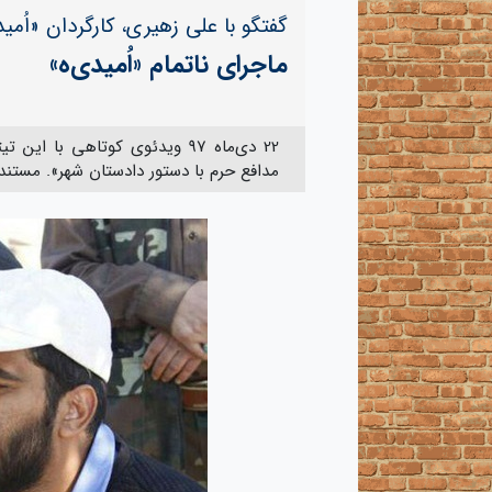
گفتگو با علی زهیری، کارگردان «اُمید
ماجرای ناتمام «اُمیدی‌ه»
22 دی‌ماه ۹۷ ویدئوی کوتاهی با
مدافع حرم با دستور دادستان شهر». مستند 