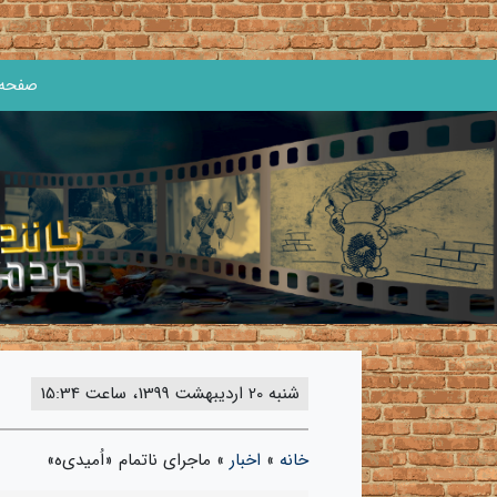
صفحه 
شنبه 20 اردیبهشت 1399، ساعت 15:34
خانه
»
اخبار
»
ماجرای ناتمام «اُمیدی‌ه»