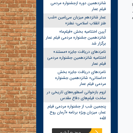
شانزدهمین دوره ازجشنواره مردمی
فیلم عمار
عمار شانزدهم میزبان سی‌امین «شب
طنز انقلاب اسلامی؛ نطنز»
آیین اختتامیه بخش «فیلم‌ما»
شانزدهمین جشنواره مردمی فیلم عمار
برگزار شد
نامزدهای دریافت جایزه «مستند»
اختتامیه شانزدهمین جشنواره مردمی
فیلم عمار
نامزدهای دریافت جایزه بخش
«داستانی» شانزدهمین جشنواره
مردمی فیلم عمار
لزوم بازخوانی اسطوره‌های تاریخی در
ساخت فیلم‌های دفاع مقدس
پنجمین شب از جشنواره مردمی فیلم
عمار، میزبان ویژه برنامه «آرمان روح
الله»
ورود به آرشیو