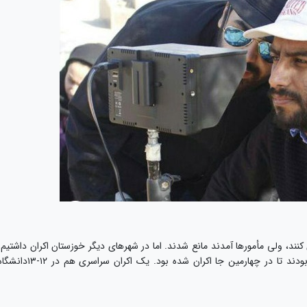
نند، ولی مأمورها آمدند مانع شدند. اما در شهرهای دیگر خوزستان اکران داشتیم.
در «باغ‌ملک»، فکر کنم سه‌ تا مسجد عوض کرده بودند تا در چهارمین جا اکران شده بود. یک اکران سراسری هم در ۱۲-۳