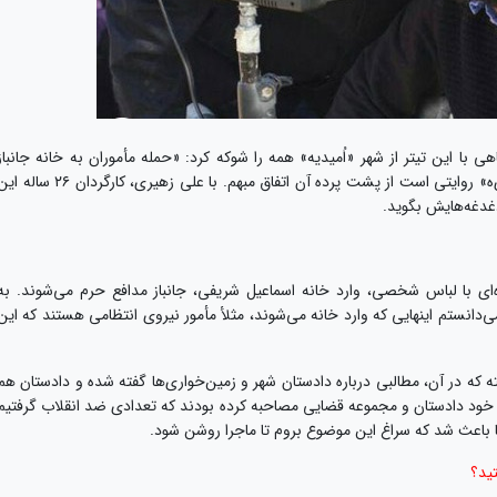
لم»، ۲۲ دی‌ماه ۹۷ ویدئوی کوتاهی با این تیتر از شهر «اُمیدیه» همه را شوکه کرد: «حمله مأموران به خانه جانباز
مدافع حرم با دستور دادستان شهر». مستند «اُمیدی‌ه» روایتی است از پشت پرده‌ آن اتفاق مبهم. با علی زهیری، کارگردان ۲۶ س
دغدغه‌هایش بگوید.
ای با لباس شخصی، وارد خانه اسماعیل شریفی،‌ جانباز مدافع حرم می‌شوند. به
می‌دانستم اینهایی که وارد خانه می‌شوند، مثلأ مأمور نیروی انتظامی هستند که این
 که در آن، مطالبی درباره دادستان شهر و زمین‌خواری‌ها گفته شده و دادستان هم
 خود دادستان و مجموعه قضایی مصاحبه کرده بودند که تعدادی ضد انقلاب گرفتیم
ها باعث شد که سراغ این موضوع بروم تا ماجرا روشن شود.
ید؟