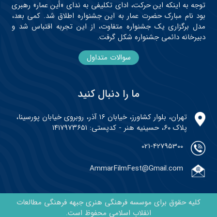
توجه به اینکه این حرکت، ادای تکلیفی به ندای «أین عمار» رهبری
بود نام مبارک حضرت عمار به این جشنواره اطلاق شد. کمی بعد،
مدل برگزاری یک جشنواره متفاوت، از این تجربه اقتباس شد و
دبیرخانه دائمی جشنواره شکل گرفت.
سوالات متداول
ما را دنبال کنید
تهران، بلوار کشاورز، خیابان ۱۶ آذر، روبروی خیابان پورسینا،
پلاک ۶۰، حسینیه هنر - کدپستی: ۱۴۱۷۹۷۳۶۵۱
021-42795300
AmmarFilmFest@Gmail.com
کلیه حقوق برای موسسه فرهنگی هنری جبهه فرهنگی مطالعات
انقلاب اسلامی محفوظ است.