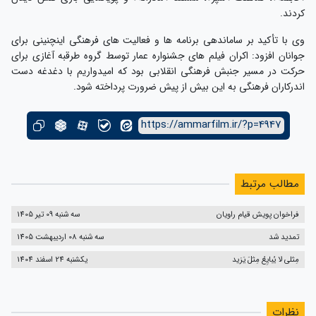
کردند.
وی با تأکید بر ساماندهی برنامه ها و فعالیت های فرهنگی اینچنینی برای
جوانان افزود: اکران فیلم های جشنواره عمار توسط گروه طرقبه آغازی برای
حرکت در مسیر جنبش فرهنگی انقلابی بود که امیدواریم با دغدغه دست
اندرکاران فرهنگی به این بیش از پیش ضرورت پرداخته شود.
https://ammarfilm.ir/?p=4947
مطالب مرتبط
فراخوان پویش قیام راویان
سه شنبه 09 تیر 1405
تمدید شد
سه شنبه 08 اردیبهشت 1405
مِثلی لا یُبایِعُ مِثلَ یَزید
یکشنبه 24 اسفند 1404
نظرات