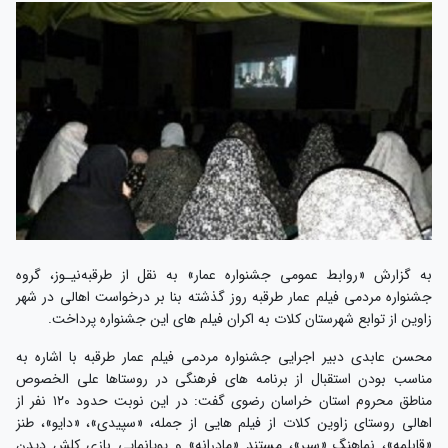
به گزارش «روابط عمومی جشنواره عمار» به نقل از طرقبه‌نیـوز، گروه
جشنواره مردمی فیلم عمار طرقبه روز گذشته بنا بر درخواست اهالی در شهر
زاوین از توابع شهرستان کلات به اکران فیلم های این جشنواره پرداخت.
محسن عابدی دبیر اجرایی جشنواره مردمی فیلم عمار طرقبه با اشاره به
مناسب بودن استقبال از برنامه های فرهنگی در روستاها علی الخصوص
مناطق محروم استان خراسان رضوی گفت: در این نوبت حدود ۱۲۰ نفر از
اهالی روستای زاوین کلات از فیلم هایی از جمله، «سپیدی»، «دایو»، طنز
«قابلمه»، نماهنگ «سپر»، مستند «مادرانه» و پویانمایی بازی کلش دیدن