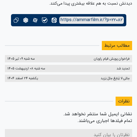
دیدنش نسبت به هم علاقه بیشتری پیدا می‌کنند.
https://ammarfilm.ir/?p=22082
مطالب مرتبط
فراخوان پویش قیام راویان
سه شنبه 09 تیر 1405
تمدید شد
سه شنبه 08 اردیبهشت 1405
مِثلی لا یُبایِعُ مِثلَ یَزید
یکشنبه 24 اسفند 1404
نظرات
نشانی ایمیل شما منتشر نخواهد شد.
تمام فیلدها اجباری می‌باشند.