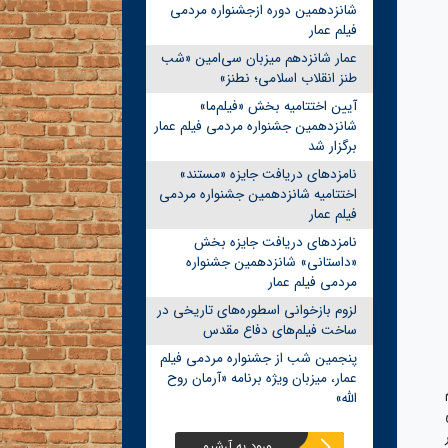
شانزدهمین دوره ازجشنواره مردمی
فیلم عمار
عمار شانزدهم میزبان سی‌امین «شب
طنز انقلاب اسلامی؛ نطنز»
آیین اختتامیه بخش «فیلم‌ما»
شانزدهمین جشنواره مردمی فیلم عمار
برگزار شد
نامزدهای دریافت جایزه «مستند»
اختتامیه شانزدهمین جشنواره مردمی
فیلم عمار
نامزدهای دریافت جایزه بخش
«داستانی» شانزدهمین جشنواره
مردمی فیلم عمار
لزوم بازخوانی اسطوره‌های تاریخی در
ساخت فیلم‌های دفاع مقدس
پنجمین شب از جشنواره مردمی فیلم
عمار، میزبان ویژه برنامه «آرمان روح
الله»
ورود به آرشیو