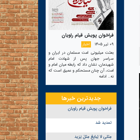
فراخوان پویش قیام راویان
09 تیر 1405
اخبار
بعثت میلیونی امت مسلمان در ایران و
سراسر جهان پس از شهادت امام
شهیدمان، نشان داد که رابطه میان امام و
امت، آن چنان مستحکم و عمیق است که
نه…
ادامه
جدیدترین خبرها
فراخوان پویش قیام راویان
تمدید شد
مِثلی لا یُبایِعُ مِثلَ یَزید