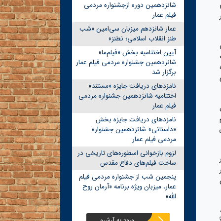
شانزدهمین دوره ازجشنواره مردمی
فیلم عمار
عمار شانزدهم میزبان سی‌امین «شب
طنز انقلاب اسلامی؛ نطنز»
آیین اختتامیه بخش «فیلم‌ما»
شانزدهمین جشنواره مردمی فیلم عمار
برگزار شد
نامزدهای دریافت جایزه «مستند»
اختتامیه شانزدهمین جشنواره مردمی
فیلم عمار
نامزدهای دریافت جایزه بخش
«داستانی» شانزدهمین جشنواره
مردمی فیلم عمار
لزوم بازخوانی اسطوره‌های تاریخی در
ساخت فیلم‌های دفاع مقدس
پنجمین شب از جشنواره مردمی فیلم
عمار، میزبان ویژه برنامه «آرمان روح
الله»
ورود به آرشیو