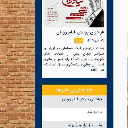
فراخوان پویش قیام راویان
09 تیر 1405
اخبار
بعثت میلیونی امت مسلمان در ایران و
سراسر جهان پس از شهادت امام
شهیدمان، نشان داد که رابطه میان امام و
امت، آن چنان مستحکم و عمیق است که
نه…
ادامه
جدیدترین خبرها
فراخوان پویش قیام راویان
تمدید شد
مِثلی لا یُبایِعُ مِثلَ یَزید