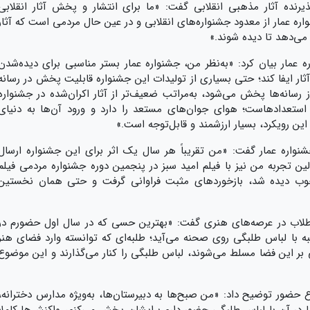
ذیرنده آثار مذهبی انقلابی گفت: «ما برای انتشار و پخش آثار انقلابی
اره عمار از معدود جشنواره‌های انقلابی و در عین حال مردمی است که آثار
 می‌دهد تا دیده شوند.»
 عمار بیان کرد: «به‌نظر من، جشنواره عمار بستر مناسبی برای دیده‌شدن
ار ایفا کند؛ حتی بسیاری از تولیدات این جشنواره قابلیت پخش در رسانه
از رسانه‌ها پخش می‌شود، به‌مراتب ضعیف‌تر از آثار اکران‌شده در جشنواره
 استعدادهاست؛ هوای جوان‌های مستعد را دارد و ورود آن‌ها به دنیای
این رویکرد، بسیار ارزشمند و قابل‌توجه است.»
شنواره عمار گفت: «من تقریباً هر سال یک اثر برای این جشنواره ارسال
ولین تجربه من نیز با فیلم امید سبز در پنجمین دوره جشنواره مردمی فیلم
 خوب دیده شد، بازخوردهای مثبت فراوانی گرفت و حتی همان نخستین
 طلاب در عرصه‌های هنری گفت: «بهترین حسی که در سال اول حضورم در
به با لباس طلبگی روی صحنه می‌آید؛ طلبه‌ای که توانسته وارد فضای هنر
ی بر این فضا مسلط می‌شوند، لباس طلبگی را کنار می‌گذارند و این موضوع
وع حضور توضیح داد: «من صبح‌ها به دبیرستان‌ها، به‌ویژه مدارس دخترانه،
یا در آن با لباس طلبگی حضور دارم برایشان پخش می‌کنم، واکنش‌ها کاملاً