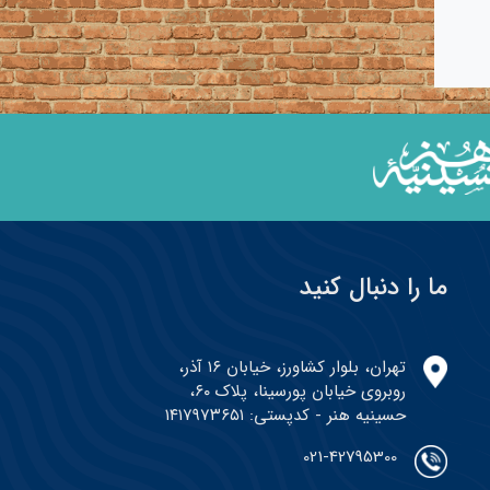
ما را دنبال کنید
تهران، بلوار کشاورز، خیابان ۱۶ آذر،
روبروی خیابان پورسینا، پلاک ۶۰،
حسینیه هنر - کدپستی: ۱۴۱۷۹۷۳۶۵۱
021-42795300