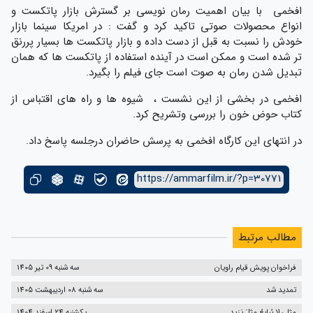
افخمی با بیان اهمیت رمان نویسی بر گسترش بازار پاتکست و
انواع محصولات صوتی تاکید کرد و گفت : در امریکا سینما بازار
خودش را نسبت به قبل از دست داده و بازار پاتکست ها بسیار پررنق
تر شده است و ممکن است در آینده استفاده از پاتکست ها که همان
تبدیل شدن رمان به صوت است جای فیلم را بگیرد.
افخمی در بخشی از این نشست ، شیوه ها و راه های اقتباس از
کتاب حوض خون را بررسی وتشریح کرد.
در انتهای این کارگاه افخمی به پرسش حاضران درجلسه پاسخ داد.
https://ammarfilm.ir/?p=30771
مطالب مرتبط
فراخوان پویش قیام راویان
سه شنبه 09 تیر 1405
تمدید شد
سه شنبه 08 اردیبهشت 1405
مِثلی لا یُبایِعُ مِثلَ یَزید
یکشنبه 24 اسفند 1404