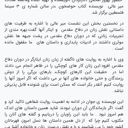
میر عالی نویسنده کتاب حوض­خون ،در سالن شماره ی 3 سینما
فلسطین برگزار شد.
در نخستین بخش این نشست میر عالی با اشاره به ظرفیت های
داستانی نقش زنان در دفاع مقدس و ایثار آنها گفت:بهره مندی از
تجربیات زنانی که در دوران دفاع مقدس در پشت جبهه ها نقش
موثری داشتند در ادبیات پایداری و داستان های ما مقفول مانده
است .
وی با اشاره به روایت های ناگفته از زبان زنان ایثارگر در دوران دفاع
مقدس افزود:این زنان کار های کوچکی را در ظاهر انجام می دادند
اما در حقیقت این کارهای کوچک، بارهای بزرگی را از دوش
رزمندگان و حتی خانواده های آنها بر می داشت که اگر امروز آنها را
روایت کنیم آنقدر بکر است که ممکن است برای شنونده قابل پذیرش
نباشد.
این نویسنده ی جوان در ادامه به اهمیت روایت شفاهی تاکید کرد و
گفت :اگر بازماندگان آن دوران نبودند شاید همین داستان های اندک
هم امروز نبود . ما باید این راویان را دریابیم و گفته های آنان را
مکتوب کنیم چرا که از دل همین داستان ها نسل امروز، قهرمانان
کشور خود را می شناسند و با و نقش درست زنان و خانواده آشنا می