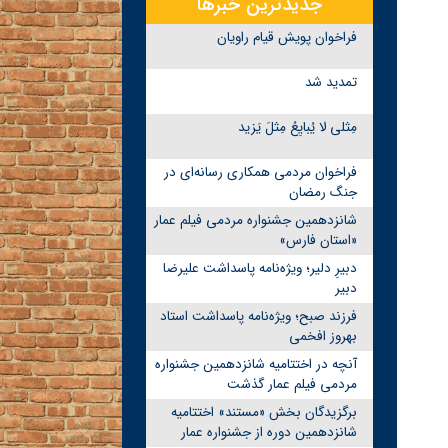
جدیدترین خبرها
فراخوان پویش قیام راویان
تمدید شد
مِثلی لا یُبایِعُ مِثلَ یَزید
فراخوان مردمی همکاری رسانه‌ای در
جنگ رمضان
شانزدهمین جشنواره مردمی فیلم عمار
«استان فارس»
دبیرِ دلیر؛ ویژه‌نامه پاسداشت علیرضا
دبیر
فرزند صبح؛ ویژه‌نامه پاسداشت استاد
بهروز افخمی
آنچه در اختتامیه شانزدهمین جشنواره
مردمی فیلم عمار گذشت
برگزیدگان بخش «مستند» اختتامیه
شانزدهمین دوره از جشنواره عمار