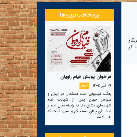
پرمخاطب‌ترین‌ها
گار
 گر
فراخوان پویش قیام راویان
09 تیر 1405
اخبار
بعثت میلیونی امت مسلمان در ایران و
سراسر جهان پس از شهادت امام
شهیدمان، نشان داد که رابطه میان امام و
امت، آن چنان مستحکم و عمیق است که
نه…
ادامه