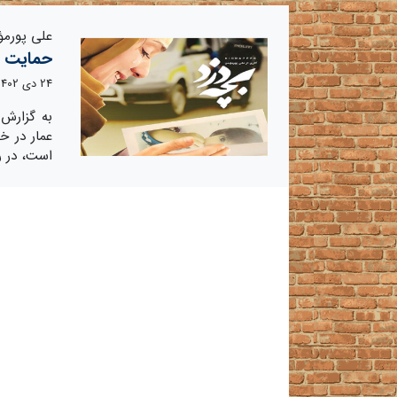
علی پورمؤ
حمایت ا
24 دی 1402
به گزارش 
عمار در خ
است، در ر