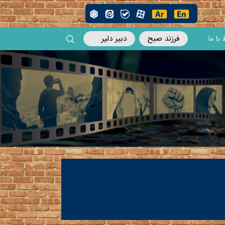
فرزند صبح
دبیر دلیر
 با ما