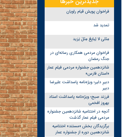
جدیدترین خبرها
فراخوان پویش قیام راویان
تمدید شد
مِثلی لا یُبایِعُ مِثلَ یَزید
فراخوان مردمی همکاری رسانه‌ای در
جنگ رمضان
شانزدهمین جشنواره مردمی فیلم عمار
«استان فارس»
دبیرِ دلیر؛ ویژه‌نامه پاسداشت علیرضا
دبیر
فرزند صبح؛ ویژه‌نامه پاسداشت استاد
بهروز افخمی
آنچه در اختتامیه شانزدهمین جشنواره
مردمی فیلم عمار گذشت
برگزیدگان بخش «مستند» اختتامیه
شانزدهمین دوره از جشنواره عمار