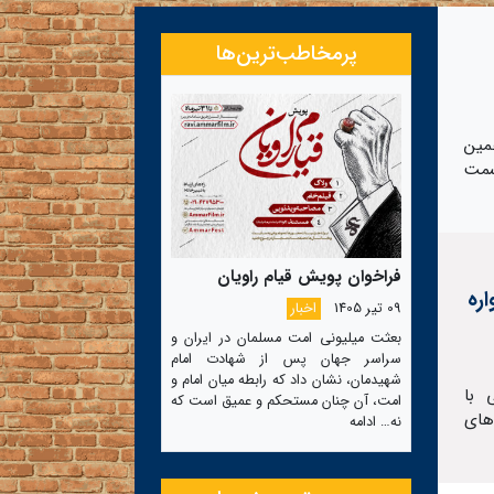
پرمخاطب‌ترین‌ها
مین
سمت
فراخوان پویش قیام راویان
ره
09 تیر 1405
اخبار
بعثت میلیونی امت مسلمان در ایران و
سراسر جهان پس از شهادت امام
شهیدمان، نشان داد که رابطه میان امام و
 با
امت، آن چنان مستحکم و عمیق است که
های
نه…
ادامه