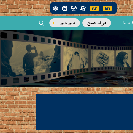
فرزند صبح
دبیر دلیر
 با ما