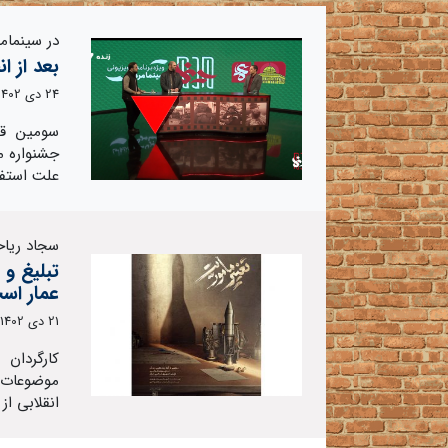
در سینما‌
بعد از ا
24 دی 1402
سومین قس
جشنواره م
علت استفا
سجاد ریاح
تبلیغ و 
عمار اس
21 دی 1402
کارگردان
موضوعات ا
انقلابی ا