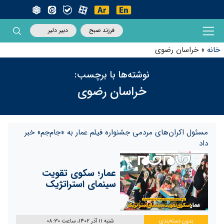
فرزند صبح
دبیر دلیر
خانه
»
خراسان رضوی
نوشته‌ها با برچسب:
خراسان رضوی
مسئول اکران‌های مردمی جشنواره فیلم عمار به «جام‌جم» خبر
داد
عمار؛ سکوی تقویت
سینمای استراتژیک
بدون دسته‌بندی
شنبه 11 آذر 1402، ساعت 08:30