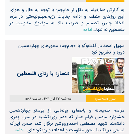
به گزارش عمارفیلم به نقل از جام‌جم؛ با توجه به حال و هوای
این روزهای منطقه و ادامه جنایات رژیم‌صهیونیستی در غزه،
اتخاذ چنین تصمیم و ضریب بالا به موضوع مقاومت در
فلسطین نه تنها…
ادامه
سهیل اسعد در گفت‌وگو با «جام‌جم» محورهای چهاردهمین
دوره را تشریح کرد
«عمار» با ردای فلسطین
بدون دسته‌بندی
سه شنبه 23 آبان 1402، ساعت 11:08
مراسم صمیمانه و باصفای رونمایی از پوستر چهاردهمین
جشنواره مردمی فیلم عمار که عصر روزیکشنبه در منزل پدری
دانشمند شهید مصطفی احمدی‌روشن برگزار شد، ضمن این‌که
نسبتی پررنگ با محور مقاومت و اهداف و رویکردهای…
ادامه