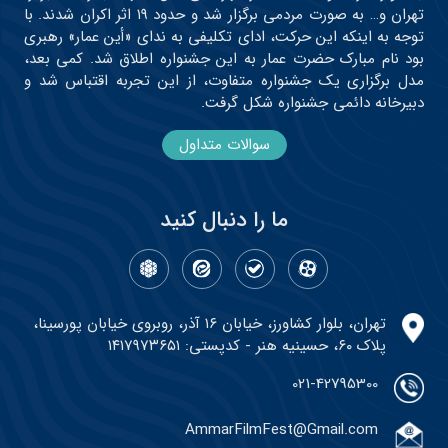
تهران و… به صورت مردمی برگزار شد و حدود ۱۹ اثر اکران شدند. با
توجه به اینکه این حرکت، ادای تکلیفی به ندای «أین عمار» رهبری
بود نام مبارک حضرت عمار به این جشنواره اطلاق شد. کمی بعد،
مدل برگزاری یک جشنواره متفاوت، از این تجربه اقتباس شد و
دبیرخانه دائمی جشنواره شکل گرفت.
سوالات متداول
ما را دنبال کنید
تهران، بلوار کشاورز، خیابان ۱۶ آذر، روبروی خیابان پورسینا،
پلاک ۶۰، حسینیه هنر - کدپستی: ۱۴۱۷۹۷۳۶۵۱
021-42795300
AmmarFilmFest@Gmail.com