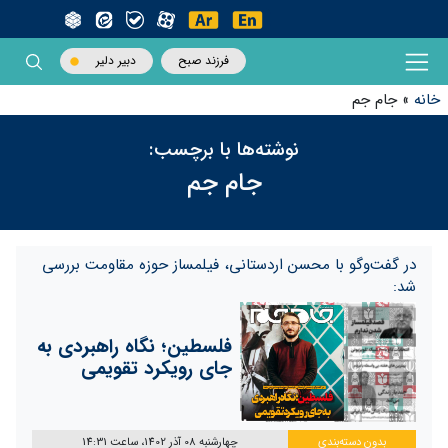
فرزند صبح
دبیر دلیر
خانه
»
جام جم
نوشته‌ها با برچسب:
جام جم
در گفت‌و‌گو با محسن اردستانی، فیلمساز حوزه مقاومت بررسی
شد:
فلسطین؛ نگاه راهبردی به
جای رویکرد تقویمی
بدون دسته‌بندی
چهارشنبه 08 آذر 1402، ساعت 14:31