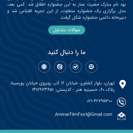
بود نام مبارک حضرت عمار به این جشنواره اطلاق شد. کمی بعد،
مدل برگزاری یک جشنواره متفاوت، از این تجربه اقتباس شد و
دبیرخانه دائمی جشنواره شکل گرفت.
سوالات متداول
ما را دنبال کنید
تهران، بلوار کشاورز، خیابان ۱۶ آذر، روبروی خیابان پورسینا،
پلاک ۶۰، حسینیه هنر - کدپستی: ۱۴۱۷۹۷۳۶۵۱
021-42795300
AmmarFilmFest@Gmail.com