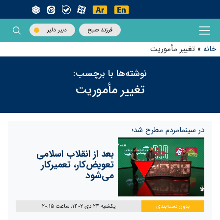
فرزند صبح
دبیر دلیر
خانه
»
تغییر مأموریت
نوشته‌ها با برچسب:
تغییر مأموریت
در سینما‌مردم مطرح شد؛
بعد از انقلاب اسلامی
تعویض‌کار، تعمیر‌کار
می‌شود
بدون دسته‌بندی
یکشنبه 24 دی 1402، ساعت 20:15