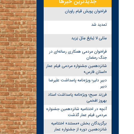
جدیدترین خبرها
فراخوان پویش قیام راویان
تمدید شد
مِثلی لا یُبایِعُ مِثلَ یَزید
فراخوان مردمی همکاری رسانه‌ای در
جنگ رمضان
شانزدهمین جشنواره مردمی فیلم عمار
«استان فارس»
دبیرِ دلیر؛ ویژه‌نامه پاسداشت علیرضا
دبیر
فرزند صبح؛ ویژه‌نامه پاسداشت استاد
بهروز افخمی
آنچه در اختتامیه شانزدهمین جشنواره
مردمی فیلم عمار گذشت
برگزیدگان بخش «مستند» اختتامیه
شانزدهمین دوره از جشنواره عمار