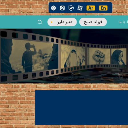
فرزند صبح
دبیر دلیر
 با ما