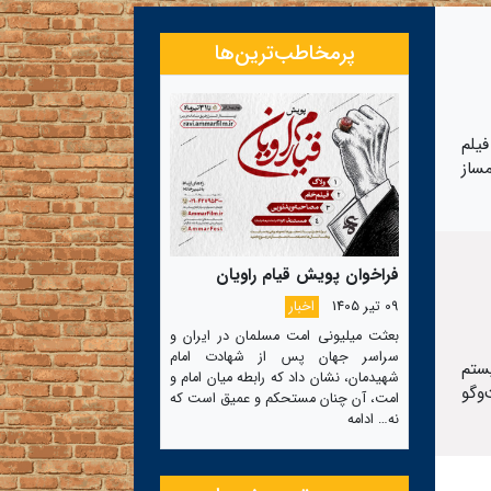
پرمخاطب‌ترین‌ها
یلم
مساز
فراخوان پویش قیام راویان
09 تیر 1405
اخبار
بعثت میلیونی امت مسلمان در ایران و
سراسر جهان پس از شهادت امام
ستم
شهیدمان، نشان داد که رابطه میان امام و
‌گو
امت، آن چنان مستحکم و عمیق است که
نه…
ادامه