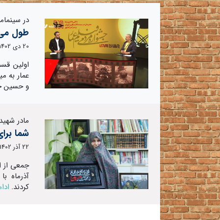
در سینما‌
طول می‌
20 دی 1402
اولین قسم
عمار به می
و حسین خل
مادر شهیدا
شما برای
22 آذر 1402
جمعی از ا
آذرماه با
کردند.
ادام