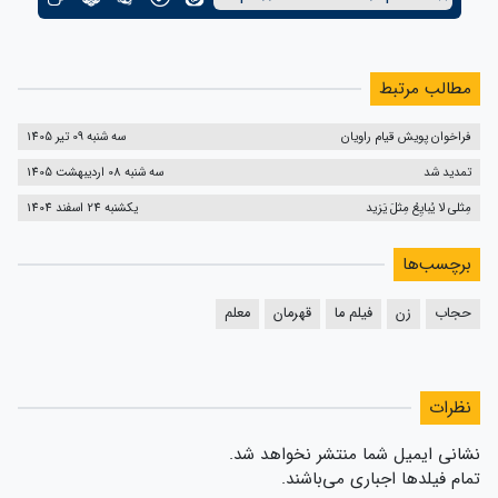
مطالب مرتبط
فراخوان پویش قیام راویان
سه شنبه 09 تیر 1405
تمدید شد
سه شنبه 08 اردیبهشت 1405
مِثلی لا یُبایِعُ مِثلَ یَزید
یکشنبه 24 اسفند 1404
برچسب‌ها
حجاب
زن
فیلم ما
قهرمان
معلم
نظرات
نشانی ایمیل شما منتشر نخواهد شد.
تمام فیلدها اجباری می‌باشند.