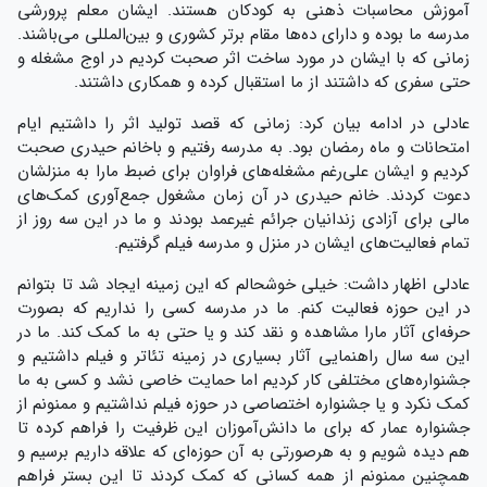
آموزش محاسبات ذهنی به کودکان هستند. ایشان معلم پرورشی
مدرسه ما بوده و دارای ده‌ها مقام برتر کشوری و بین‌المللی می‌باشند.
زمانی که با ایشان در مورد ساخت اثر صحبت کردیم در اوج مشغله و
حتی سفری که داشتند از ما استقبال کرده و همکاری داشتند.
عادلی در ادامه بیان کرد: زمانی که قصد تولید اثر را داشتیم ایام
امتحانات و ماه رمضان بود. به مدرسه رفتیم و باخانم حیدری صحبت
کردیم و ایشان علی‌رغم مشغله‌های فراوان برای ضبط مارا به منزلشان
دعوت کردند. خانم حیدری در آن زمان مشغول جمع‌آوری کمک‌های
مالی برای آزادی زندانیان جرائم غیرعمد بودند و ما در این سه روز از
تمام فعالیت‌های ایشان در منزل و مدرسه فیلم گرفتیم.
عادلی اظهار داشت: خیلی خوشحالم که این زمینه ایجاد شد تا بتوانم
در این حوزه فعالیت کنم. ما در مدرسه کسی را نداریم که بصورت
حرفه‌ای آثار مارا مشاهده و نقد کند و یا حتی به ما کمک کند. ما در
این سه سال راهنمایی آثار بسیاری در زمینه تئاتر و فیلم داشتیم و
جشنواره‌های مختلفی کار کردیم اما حمایت خاصی نشد و کسی به ما
کمک نکرد و یا جشنواره اختصاصی در حوزه فیلم نداشتیم و ممنونم از
جشنواره عمار که برای ما دانش‌آموزان این ظرفیت را فراهم کرده تا
هم دیده شویم و به هرصورتی به آن حوزه‌ای که علاقه داریم برسیم و
همچنین ممنونم از همه کسانی که کمک کردند تا این بستر فراهم