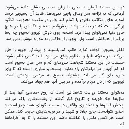
در این مستند آرمان بسیجی با زبان صمیمی نشان داده می‌شود.
آرمانی که به تزاحم سن وسال باجی نمی‌دهد. شاید آن بسیجی نرسد
آموزه های مکاتب نظری را تمام کند ولی در مکتب معنویت شاگرد
زرنگی است که در صف شهادت پیش‌قدم شده و لنگه‌اش را در هیچ
جای دنیا نمی‌توان پیدا کرد. اسلحه روی دوش نیروی بسیج چه بسا
بزرگتر از هیکلش است ولی وجبی از خاکش به مور و موشی نمی‌رسد.
تفکر بسیجی توقف ندارد. عقب نمی‌نشیند و پیشانی جبهه را طی
می‌کند. در معرکه نابرابر، مظلوم واقع می‌شود تا به کسی ظلم نشود.
حقیقت در این مستند شجاعت نیروهای کم و سن سال بسیج است
که کم آوردن در مرام‌شان راه ندارد. بسیجی، مبارزی است که تا پای
جان، پای کار می‌ماند. پشتوانه بسیج به مردمی بودنش است.
نیرویی که از دل مردم برآمده و در بین آنها هم جهاد می‌کند.
محتوای مستند روایت شاهدانی است که روح حماسی آنها بعد از
سال‌ها جلا خورده و تاریخ غبار گرفته از رشادت‌شان پاک می‌کند
.پخش فیلم‌ها و تصاویری واقعی در مستند گویای همه چیز است و
احدی نتوانست جای جلاد و شهید را در فریم‌هایش جابجا کند. ممکن
است هر کسی دلش را نداشته باشد این مستند را تا به آخرتماشا
کند.