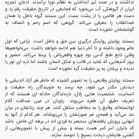
نداشتند و در صدد تیر انداختن به نظام نوپا برآمدند. ادعای تجزیه
ایران از گروهکی آب می‌خورد که فجایعی در تاریخ حقیقت رقم زد و
دست هر ظالمی را از پشت بست. این مستند گروه باطل یا همان
ضدانقلاب را معرفی می‌کند. گروهی که اسم رحم و انصاف به
گوشششان نخورده است.
مستند پولیتزر روایتگر درگیری بین حق و باطل است. نزاعی که اول
عالم وجود داشته و تا آخر دنیا هم ادامه خواهد داشت. می‌خواهم‌ها
وقتی تابع طبع آدمی بود چهره واقعی‌اش را برملا می‌کند. حضور و
بروز آدم‌هایی که شاید در قالب و شکل انسان باشند اما ذره ای نور را
ندیده و پرشان به پر حقیقت گره نخورده است.
مستند پولیتزر وقایعی را به تصویر کشیده که خاطر هر آزاد اندیشی با
دیدنش مکدر می شود، چه برسد به جویندگان راه حقیقت و
انسانیت. شخصیت هایی زلال، بازماندگان حادثه ای هستند که از
تعریف دقیق آن طفره می‌روند. راویان در عین صداقت کلام
توانسته‌اند وقایع را به مخاطب منتقل کنند. هر چند زبانشان در بیان
بند می‌آید و قصه‌ی غم صورتشان را می‌پوشاند. هر کدام از آنها به
تنهایی پرورش یافته‌های منحصر به فردی اند در برهه ای خاص. باشد
که بانیان امر کمر همت بسته و بیش از پیش با تصویرهایی از
گفتنی هایشان درخت بسیج را تنومند سازند.