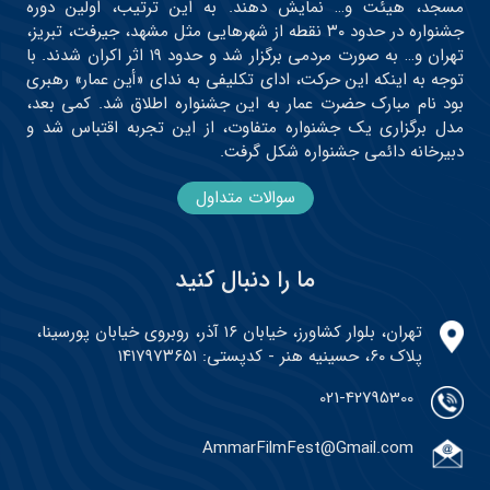
مسجد، هیئت و… نمایش دهند. به این ترتیب، اولین دوره
جشنواره در حدود ۳۰ نقطه از شهرهایی مثل مشهد، جیرفت، تبریز،
تهران و… به صورت مردمی برگزار شد و حدود ۱۹ اثر اکران شدند. با
توجه به اینکه این حرکت، ادای تکلیفی به ندای «أین عمار» رهبری
بود نام مبارک حضرت عمار به این جشنواره اطلاق شد. کمی بعد،
مدل برگزاری یک جشنواره متفاوت، از این تجربه اقتباس شد و
دبیرخانه دائمی جشنواره شکل گرفت.
سوالات متداول
ما را دنبال کنید
تهران، بلوار کشاورز، خیابان ۱۶ آذر، روبروی خیابان پورسینا،
پلاک ۶۰، حسینیه هنر - کدپستی: ۱۴۱۷۹۷۳۶۵۱
021-42795300
AmmarFilmFest@Gmail.com