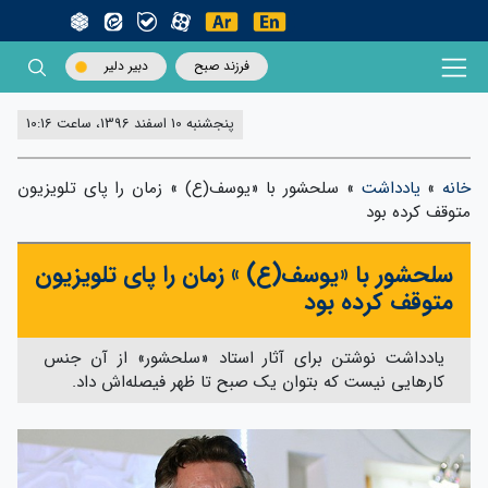
فرزند صبح
دبیر دلیر
پنجشنبه 10 اسفند 1396، ساعت 10:16
خانه
»
یادداشت
»
سلحشور با «یوسف(ع) » زمان را پای تلویزیون
متوقف کرده بود
سلحشور با «یوسف(ع) » زمان را پای تلویزیون
متوقف کرده بود
يادداشت نوشتن براي آثار استاد «سلحشور» از آن جنس
كارهايي نيست كه بتوان يك صبح تا ظهر فيصله‌اش داد.