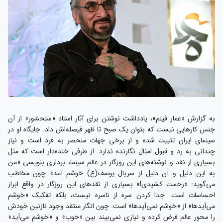
به گزارش «عمار فیلم»، یادداشت نوشتن برای آثار استاد «سلحشور» از آن
جنس کارهایی نیست که بتوان یک صبح تا ظهر فیصله‌اش داد. جایگاه او در
سینمای ایران تثبیت شده و از برخی جهات منحصر به فرد است و نیاز
چندانی به رد و قبول امثال نگارنده ندارد. از طرفی خنده‌دار است که مثل
بسیاری از نقد و نوشته‌های این روزگار در عالم سینما، برداری بنویسی «من
به این دلیل و آن دلیل از سریال یوسف(ع) خوشم آمد» چون مخاطب
می‌گوید: «زحمت کشیدی!» بسیاری از نقدهای این روزگار در واقع ابراز
احساسات است. جدا کردن سره از ناسره نیست، بلکه تفکیک «خوشم
می‌آیدها» از «خوشم نمی‌آیدها» است. چون انگار منتقد وجود نازنین خودش
را محور عالم فرض کرده و نیازی نمی‌بیند بین «خوب» و «‌خوشم می‌آید»