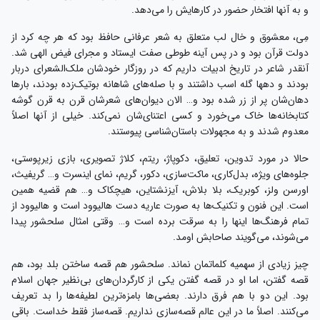
و به آنها افتخار حضور در کارهایش را می‌دهد.
مِی، معشوق و خال لب متعلق به شعر عرفانی حافظ بود که هر چه کرد از
دولت قرآن بود و در پس آینه طوطی صفت ایستاد و مجرای فیض الهی شد.
آنقدر شاعر در تاریخ ادبیات داریم که در روزگار خودشان ملک‌الشعرای دربار
بودند و دهها گله اسب داشتند و با صله‌های شاهانه بوتیک‌زده بودند، بارها
دهان‌شان پر از زر شده بود و… الان دیوان‌های شعرشان قرن به قرن گوشه‌
کتابخانه‌ها خاک می‌خورد و کسی اعتنای‌شان نمی‌کند. خیلی‌ از آنها اصلاً
معدوم شدند و به مجهولات باستان‌شناسی پیوستند.
حالا در مورد تدوین، تعلیق، دکوپاژ، ریتم، کلاژ تصویری، بازی زیرپوستی،
جلوه‌های ویژه، بدل‌کاری، ماکت‌سازی، دکور، گریم، نمای اینسرت و… گریفیث،
اورسن ولز، کوبریک، بلا بلاش، آیزنشتاین، هیچکاک و… هم قضیه همین
است. این فنون و تکنیک‌ها به صورت عاریه دست هالیوود است و هالیوود از
تمام فرهنگ‌ها اینها را به سرقت برده است و… وقتی امثال سلحشور پیدا
می‌شوند، می‌گویند صاحابش اومد.
چیز زیادی از سهمیه‌ کلماتمان نماند. سلحشور هم قصه ساختن بلد بود، هم
قصه گفتن، اما او در قصه گفتن یکی از کارگردان‌های بی‌نظیر جهان اسلام
بود. این دو با هم فرق دارند. بعضی‌ها بامزه‌ترین لطیفه‌ها را بد تعریف
می‌کنند. اصلاً ما در این عالم قصه‌سازی نداریم. قصه‌ساز فقط خداست. باقی