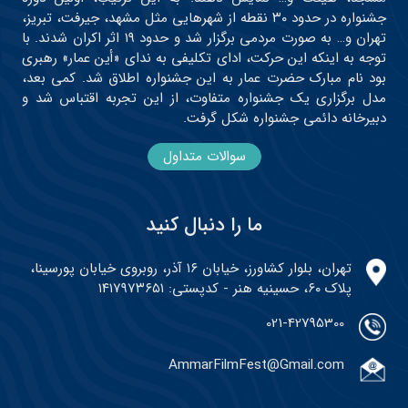
جشنواره در حدود ۳۰ نقطه از شهرهایی مثل مشهد، جیرفت، تبریز،
تهران و… به صورت مردمی برگزار شد و حدود ۱۹ اثر اکران شدند. با
توجه به اینکه این حرکت، ادای تکلیفی به ندای «أین عمار» رهبری
بود نام مبارک حضرت عمار به این جشنواره اطلاق شد. کمی بعد،
مدل برگزاری یک جشنواره متفاوت، از این تجربه اقتباس شد و
دبیرخانه دائمی جشنواره شکل گرفت.
سوالات متداول
ما را دنبال کنید
تهران، بلوار کشاورز، خیابان ۱۶ آذر، روبروی خیابان پورسینا،
پلاک ۶۰، حسینیه هنر - کدپستی: ۱۴۱۷۹۷۳۶۵۱
021-42795300
AmmarFilmFest@Gmail.com