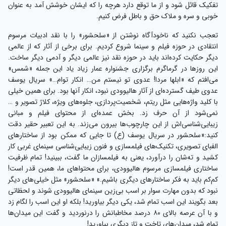
تفکیک قائل شود و از ما توقع دارد هرچه را که ایشان خوشش آمد به عنوان
خوبی و سره و ملاک حق و باطل فرض کنیم.
تعجب نکنید که ناخودآگاه نوشتن از «سلحشور» را با نقد ادبیات مرسوم
انتقادی در حوزه‌ فیلم و سینما شروع کردیم. برای برخی از آثار که از عالمی
دیگر حکایت کرده‌اند باید در حوزه‌ نقد نیز عالمی دیگر و آدمی دیگر ساخت.
این روزها در گرماگرم برگزاری جشنواره‌ عمار زیاد یاد این جمله «شمس»
می‌افتم که «ابلها مردا! عدوی تو نیستم من… انکار توام…» سریال یوسف
عدوی طیف گسترده‌ای از آثار هالیوودی نبود، انکار آنها بود. برای همین خیلی
با کلید واژه‌هایی مثل ریتم، شخصیت‌پردازی، جلوه‌های ویژه، کلاژ تصویر و …
نمی‌شود از آن حرف زد. بخش عمده‌ای از محتوای فیلم و مبانی
زیبایی‌شناسی‌اش از این چارچوب‌ها بیرون می‌زند. به این تعبیر حقیر دقت
کنید:«سلحشور در سریال یوسف (ع) تا جایی که ممکن بود از ساختارهای
الفبای تصویری، تکنیک‌های فیلمسازی و فنون زیبایی‌شناسی سینمای غربی کار
کشید و ته‌شان را درآورد، یعنی به فیلمسازان ما گفت، ببینید! تمام ظرفیت
ساختاری فیلمسازی مرسوم هالیوودی، برای محتواهای ما، همین قدر است!
کم‌کم باید به فکر ساختارهای دیگری باشیم.» «سلحشور» مثل خیلی‌های دیگر
نبود که بدون مهارت سوار بر اسب بی‌زین سینمای هالیوودی شوند و لحظاتی
بعد بگویند این اسب تمام شد، یکی دیگر بیاورید! بلکه او این اسب را لگام زد
و با آن عرصه بالای ۸۰ درصد مخاطبانش را درنوردید و گفت این میدان‌ها
تمام شد، میدان‌های تاخت و تاز دیگری بیاورید!