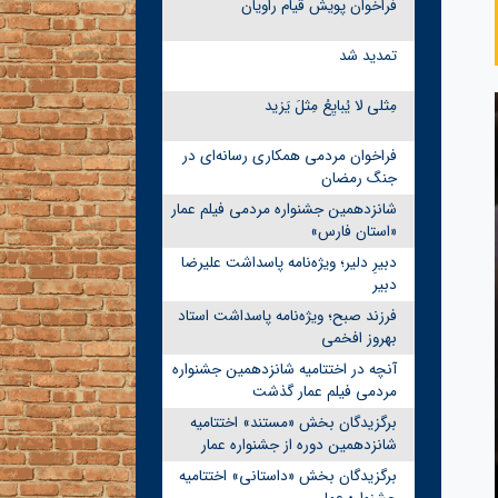
فراخوان پویش قیام راویان
تمدید شد
مِثلی لا یُبایِعُ مِثلَ یَزید
فراخوان مردمی همکاری رسانه‌ای در
جنگ رمضان
شانزدهمین جشنواره مردمی فیلم عمار
«استان فارس»
دبیرِ دلیر؛ ویژه‌نامه پاسداشت علیرضا
دبیر
فرزند صبح؛ ویژه‌نامه پاسداشت استاد
بهروز افخمی
آنچه در اختتامیه شانزدهمین جشنواره
مردمی فیلم عمار گذشت
برگزیدگان بخش «مستند» اختتامیه
شانزدهمین دوره از جشنواره عمار
برگزیدگان بخش «داستانی» اختتامیه