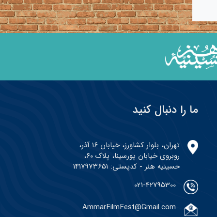
ما را دنبال کنید
تهران، بلوار کشاورز، خیابان ۱۶ آذر،
روبروی خیابان پورسینا، پلاک ۶۰،
حسینیه هنر - کدپستی: ۱۴۱۷۹۷۳۶۵۱
021-42795300
AmmarFilmFest@Gmail.com