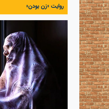
روايت «زن بودن»