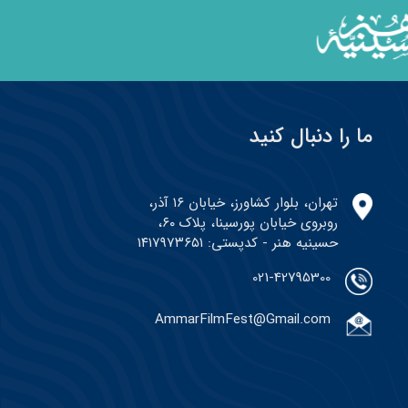
ما را دنبال کنید
تهران، بلوار کشاورز، خیابان ۱۶ آذر،
روبروی خیابان پورسینا، پلاک ۶۰،
حسینیه هنر - کدپستی: ۱۴۱۷۹۷۳۶۵۱
021-42795300
AmmarFilmFest@Gmail.com