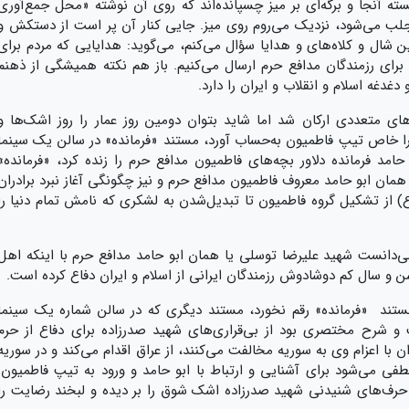
ه آنجا و برگه‌ای بر میز چسپانده‌اند که روی آن نوشته «محل جمع‌آوری
لب می‌شود، نزدیک می‌روم روی میز. جایی کنار آن پر است از دستکش و
این شال و کلاه‌های و هدایا سؤال می‌کنم، می‌گوید: هدایایی که مردم برای
 برای رزمندگان مدافع حرم ارسال می‌کنیم. باز هم نکته همیشگی از ذهنم
دغدغه اسلام و انقلاب و ایران را دارد.
های متعددی ارکان شد اما شاید بتوان دومین روز عمار را روز اشک‌ها و
 را خاص تیپ فاطمیون به‌حساب آورد، مستند «فرمانده» در سالن یک سینما
د فرمانده دلاور بچه‌های فاطمیون مدافع حرم را زنده کرد، «فرمانده»
مان ابو حامد معروف فاطمیون مدافع حرم و نیز چگونگی آغاز نبرد برادران
ع) از تشکیل گروه فاطمیون تا تبدیل‌شدن به لشکری که نامش تمام دنیا را
‌دانست شهید علیرضا توسلی یا همان ابو حامد مدافع حرم با اینکه اهل
ن و سال کم دوشادوش رزمندگان ایرانی از اسلام و ایران دفاع کرده است.
ند «فرمانده» رقم نخورد، مستند دیگری که در سالن شماره یک سینما
و شرح مختصری بود از بی‌قراری‌های شهید صدرزاده برای دفاع از حرم
 با اعزام وی به سوریه مخالفت می‌کنند، از عراق اقدام می‌کند و در سوریه
ی می‌شود برای آشنایی و ارتباط با ابو حامد و ورود به تیپ فاطمیون.
حرف‌های شنیدنی شهید صدرزاده اشک شوق را بر دیده و لبخند رضایت را