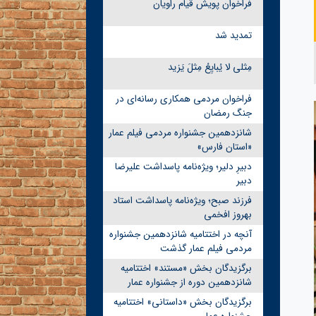
فراخوان پویش قیام راویان
تمدید شد
مِثلی لا یُبایِعُ مِثلَ یَزید
فراخوان مردمی همکاری رسانه‌ای در
جنگ رمضان
شانزدهمین جشنواره مردمی فیلم عمار
«استان فارس»
دبیرِ دلیر؛ ویژه‌نامه پاسداشت علیرضا
دبیر
فرزند صبح؛ ویژه‌نامه پاسداشت استاد
بهروز افخمی
آنچه در اختتامیه شانزدهمین جشنواره
مردمی فیلم عمار گذشت
برگزیدگان بخش «مستند» اختتامیه
شانزدهمین دوره از جشنواره عمار
برگزیدگان بخش «داستانی» اختتامیه