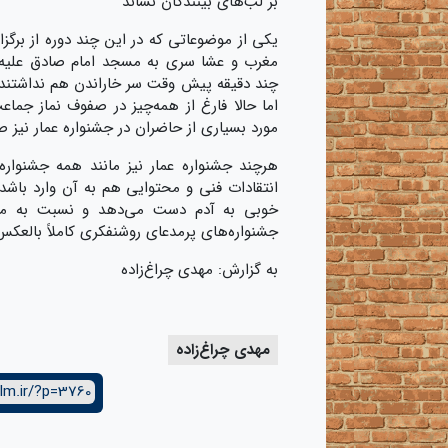
بر لب‌های بینندگان نشاند
یکی از موضوعاتی که در این چند دوره از برگز
مغرب و عشا سری به مسجد امام صادق علیه‌الس
چند دقیقه پیش وقت سر خاراندن هم نداشتند و 
اما حالا فارغ از همه‌چیز در صفوف نماز جماع
مورد بسیاری از حاضران در جشنواره عمار نیز 
هرچند جشنواره عمار نیز مانند همه جشنواره
انتقادات فنی و محتوایی هم به آن وارد باشد 
خوبی به آدم دست می‌دهد و نسبت به مرد
جشنواره‌های پرمدعای روشنفکری کاملاً بالعکس 
به گزارش: مهدی چراغ‌زاده
مهدی چراغ‌زاده
lm.ir/?p=3760