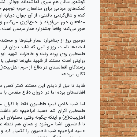
گوشه‌ی سالن هم میزی گذاشته‌اند جوانی نشست
کمک‌های مردمی برای مدافعان حرم» توجهم ج
کلاه و شال‌گردنی بافتنی، از آن جوان درباره 
مدافعان حرم می‌آورند را جمع‌آوری می‌کنیم و
عبور می‌کند: واقعاً جشنواره عمار مردمی است و 
دومین روز از جشنواره عمار فیلم‌ها و مستند
لبخندها نامید، روز و شبی که شاید بتوان آن
فلسطین روی پرده رفت و خاطرات شهید ابو حام
روایتی است مستند از شهید علیرضا توسلی یا ه
رزمندگان افغانستان در دفاع از حرم اهل‌بیت(
تکان می‌دهد.
شاید تا قبل از دیدن این مستند کمتر کسی می
افغانستان بوده اما در دوران دفاع مقدس با س
اما شب خاص تیپ فاطمیون فقط با اکران مست
فلسطین اکران شد «سید ابراهیم» نام داشت 
اهل‌بیت(ع) و اینکه چگونه وقتی مسئولان ایران
با فاطمیون آشنا می‌شود و همان هم نقطه عطف
«سید ابراهیم» شب فاطمیون را تکمیل کرد و 