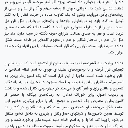
داد را از هر طرف بخوانی داد است، بوی‍ژه اگر شعر مرحوم قیصر امین‌پور در
ذهنت تداعی شود که: «وقتی جهان از ریشه جهنم و آدم از عدم و سعی از
ریشه‌های یأس می‌آید، وقتی که یک تفاوت ساده در حرف، کفتار را به کفتر
تبدیل می‌کند باید به بی‌تفاوتی واژه‌ها و واژه‌های بی‌طرفی مثل نان دل
بست. نان را از هر طرف بخوانی نان است». کلمه‌ «داد» که هم به معنای
فریاد است و هم به معنای عدالت هزاران حرف نگفته در سینه دارد، داد نیز
مثل نان هم در ساختار شکلی و هم در مفهوم کلمه‌ای بی‌طرف است، شکل
«داد» شبیه ترازو است، ترازویی که قرار است مساوات را بین افراد یک جامعه
برقرار کند.
«داد» روایت سه قشرضعیف یا صنوف مظلوم از اجتماع است که مورد ظلم و
تبعیض قرار گرفته و با برخوردهای سلیقه‌ایِ قهری به اسم نظام اسلامی با
آنان برخورد شده است، ماجرا از این قرار است که یک کامیون‌دار یزدی به
اسم میثم صفائیان وقتی تبعیض و فساد موجود در تحویل بار به رانندگان
کامیون و بالتبع رنج و فقر آنان را می‌بیند در چهارچوبی کنترل شده و با تاکید
بر رعایت اصول برای خوراک ندادن به رسانه‌های بیگانه با جمعی از
کامیون‌داران معترض یک تحصن و تجمع آرام را برای پیگیری حقوق این
صنف شکل می‌دهد، او همچنین مصر است که ریشه‌ قاچاق در کشور که
توسط همین کامیون‌ها و شرکتهای حمل‌و‌نقل و باربری به داخل کشور منتقل
می‌شود را پیدا کند اما با او به اسم اقدام علیه امنیت ملی برخورد شده و وی
به یک سال حبس تعزیری محکوم می‌شود. صورت مسئله به همین راحتی