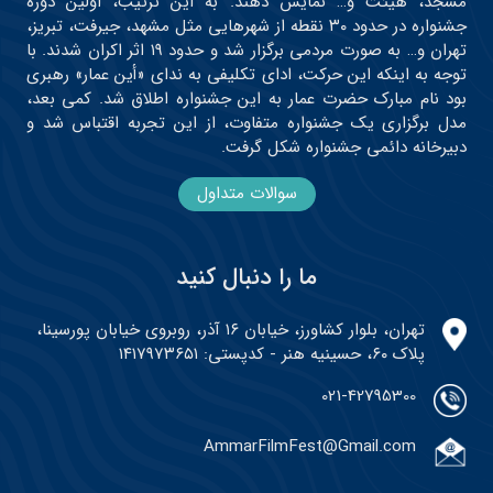
مسجد، هیئت و… نمایش دهند. به این ترتیب، اولین دوره
جشنواره در حدود ۳۰ نقطه از شهرهایی مثل مشهد، جیرفت، تبریز،
تهران و… به صورت مردمی برگزار شد و حدود ۱۹ اثر اکران شدند. با
توجه به اینکه این حرکت، ادای تکلیفی به ندای «أین عمار» رهبری
بود نام مبارک حضرت عمار به این جشنواره اطلاق شد. کمی بعد،
مدل برگزاری یک جشنواره متفاوت، از این تجربه اقتباس شد و
دبیرخانه دائمی جشنواره شکل گرفت.
سوالات متداول
ما را دنبال کنید
تهران، بلوار کشاورز، خیابان ۱۶ آذر، روبروی خیابان پورسینا،
پلاک ۶۰، حسینیه هنر - کدپستی: ۱۴۱۷۹۷۳۶۵۱
021-42795300
AmmarFilmFest@Gmail.com