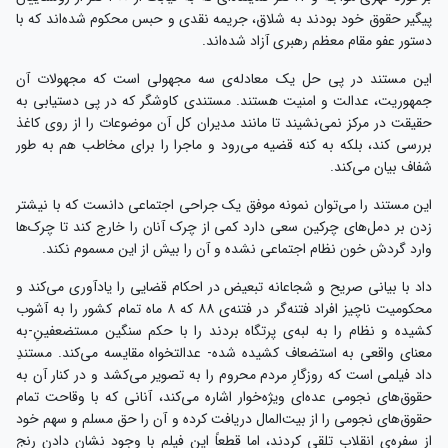
پیگیر حقوق خود بودند به شلاق، جریمه‌ نقدی و حبس محکوم شده‌اند که با
دستور عفو مقام معظم رهبری آزاد شده‌اند.
این مستند در پی حل یک معادله‌ی سه مجهولی است که مجهولات آن
جمهوریت، عدالت و امنیت هستند. مستندی کاوشگر که در پی دستیابی به
حقیقت در مرکز نمی‌نشیند تا مانند مدیران کل آن موضوعات را از روی کاغذ
بررسی کند، بلکه به کنه قضیه می‌رود و ماجرا را برای مخاطب هم به طور
شفاف بیان می‌کند.
این مستند را می‌توان نمونه‌ موفق یک جراحی اجتماعی دانست که با نیشتر
زدن بر دمل‌های چرکین سعی دارد کمی از چرک آنان را خارج کند تا چرک‌ها
وارد گردش خون نظام اجتماعی نشده و آن را بیش از این مسموم نکند.
داد با بیانی صریح و شجاعانه تبعیض در احکام قضایی را یادآوری می‌کند و
محکومیت ناچیز افراد فتنه‌گر در فتنه‌ی ۸۸ که ۸ ماه تمام کشور را به آشوب
کشیده و نظام را به لبه‌ی پرتگاه بردند را با حکم سنگین مستضعفینِ-به
معنای واقعی به استضعاف کشیده شده- عدالتخواه مقایسه می‌کند. مستندِ
داد فیلمی است که روزگارِ مردم محروم را به تصویر می‌کشد و در کنار آن به
حقوق‌های نجومی عده‌ای ویژه‌خوار اشاره می‌کند، آنانی که با وقاحت تمام
حقوق‌های نجومی را از بیت‌المال دریافت کرده و آن را حق مسلم و سهم خود
از سفره‌ی انقلاب تلقی کردند، اما قطعاً این فیلم با وجود نشان دادن رنج