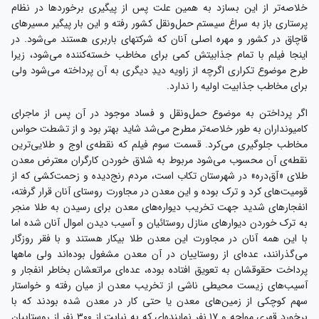
خلاصه‌تر از این بسازد به همین علت پس از پیگیری برخوردها در نظام
پرستاری باز به سراغ سیستم حمل‌و‌نقل کشور رفته و این بار پیگیر مسیرهای
قاچاق در کشور و مهره‌ اصلی آنان که شرکتهای باربری هستند می‌شود. در
اینجا فیلم با تمام جذابیتش کمی برای مخاطب خسته‌کننده می‌شود، زیرا
طرح موضوع تکراری اگرچه از زاویه‌ دیدِ دیگری به آن پرداخته می‌شود ولی
برای مخاطب جذابیت اولیه را ندارد.
اگر پرداختن به موضوع حمل‌ونقل و فساد موجود در آن پس از ماجرای
کامیونداران به طور خلاصه‌تر مطرح می‌شد شاید بهتر بود و از تشطت حواس
مخاطب جلوگیری می‌کرد. قسمت سوم فیلم که نقطه‌ی اوج و طلایی‌ترین
نقطه‌ی آن محسوب می‌شود مربوط به شلاق خوردن کارگران معترض معدن
طلای «آق‌دره» در شهرستان تکاب است، مردم رنج‌دیده و زحمت‌کشی که از
قومیت‌های کرد و ترک بوده و این معدن در مجاورت روستای آنان قرار گرفته،
انفجارهای شدید جهت تخریب دیواره‌های معدن برای رسیدن به طلا منجر
به ترک خوردن دیوارهای منازل روستائیان و آسیب دیدن اموال آنان شده اما
با این همه آنان در مجاورت این معدن طلا بیکار هستند و با فقر روزگار
می‌گذرانند، عده‌ای از روستاییان در آن معدن مشغول بوده‌اند ولی ماهها
پرداخت حقوقشان به تعویق افتاده بوده، عده‌ای مراتعشان بخاطر انفجار و
آسیب‌های زیست محیطی ناشی از تخریب معدن از میان رفته و خواستار
سهم کوچکی از زمین‌های معدن یا حتی کار در معدن شده بودند که با
برخورد قهری مواجه و ۱۷ نفر نماینده‌‌ای که به نیابت از ۳۰۰ نفر از روستاییان