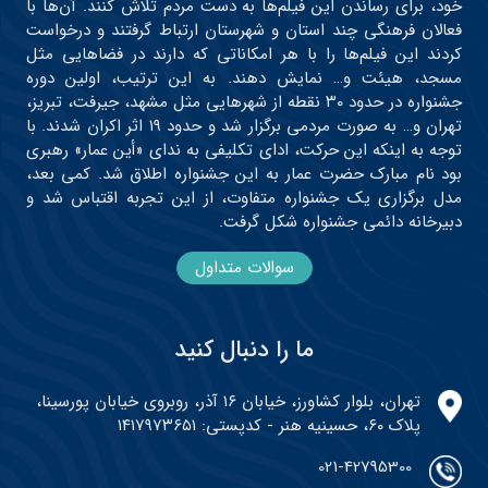
خود، برای رساندن این فیلم‌ها به دست مردم تلاش کنند. آن‌ها با
فعالان فرهنگی چند استان و شهرستان ارتباط گرفتند و درخواست
کردند این فیلم‌ها را با هر امکاناتی که دارند در فضاهایی مثل
مسجد، هیئت و… نمایش دهند. به این ترتیب، اولین دوره
جشنواره در حدود ۳۰ نقطه از شهرهایی مثل مشهد، جیرفت، تبریز،
تهران و… به صورت مردمی برگزار شد و حدود ۱۹ اثر اکران شدند. با
توجه به اینکه این حرکت، ادای تکلیفی به ندای «أین عمار» رهبری
بود نام مبارک حضرت عمار به این جشنواره اطلاق شد. کمی بعد،
مدل برگزاری یک جشنواره متفاوت، از این تجربه اقتباس شد و
دبیرخانه دائمی جشنواره شکل گرفت.
سوالات متداول
ما را دنبال کنید
تهران، بلوار کشاورز، خیابان ۱۶ آذر، روبروی خیابان پورسینا،
پلاک ۶۰، حسینیه هنر - کدپستی: ۱۴۱۷۹۷۳۶۵۱
021-42795300