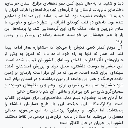
دید و شنید. تا به حال هیچ کس نظر دهقانان مزارع استان خراسان،
دخترهای قالی‌باف لرستان یا کارگرهای کوره‌پز‌خانه‌های اطراف تهران را
درباره آن حوادث نشنیده بود. اما عمار، رسانه این صداها و تصاویر
شده بود. تاختن در قلب کودتای اشراف و اشرار داخلی و خارجی، با
سلاح دوربین و قلم، سنگ بنای این گردهمایی شد. پا برهنه‌ها این
بار با هنر خودشان می‌خواستند هیمنه رسانه‌ای زرسالاران را زمین
بزنند.
آن موقع کمتر کسی فکرش را می‌کرد که جشنواره عمار ادامه پیدا
کند. اما عمار نه تنها به راه خود ادامه داد که امروز به یکی از
جریان‌های تأثیرگذار در فضای رسانه‌ای کشورمان تبدیل شده است.
این جشنواره دوست داشتنی، محل تولد و پرورش امیدهای آینده
سینمای ایران شده است. جایی که در آن قرار است بارهای بر زمین
مانده فرهنگ و هنر این جامعه از زمین برداشته و در آسمان برافراشته
شود.جشنواره عمار یعنی تمرین برای برهم زدن نظم‌های فرسوده و
عصیان‌گری‌های جوانان بی‌قرار و عاشق، آن هم با دستان خالی!
اما آرمان جدید جشنواره فیلم عمار، مخاطب‌یابی برای سینمای انقلاب
است. برگزارکنندگان این حرکت، این بار طرح «سازمان تماشا» را
ریخته‌اند. اما چگونه و چطور؟ پرداختن به این موضوع، مجالی
مفصل را می‌طلبد اما فعلا در قالب اکران‌های مردمی در نقاط مختلف
کشور، این جریان در حال اتفاق است.