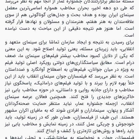
مسئله مدنظر برگزار‌کنندگان جشنواره عمار از آنجا مهم به نظر می‌رسد
که طی دو دهه اخیر، بحران مخاطب همواره اساسی‌ترین معضل
سینمای ایران بوده و هدف بحث و جدل‌های گوناگونی هم از سوی
علاقه‌مندان به هنر هفتم، هنرمندان و مسئولان و نهادها قرار گرفته
است. اما هنوز هم نتیجه دقیقی از این مباحث به دست نیامده
است.
برای رسیدن به نتیجه و ایجاد سازمان تماشا برای سینمای متعهد و
انقلابی، باید زیربنای مسئله، یعنی تولید اصلاح شود. به این معنی
که یکی از دلایل کمبود مخاطب بیشتر فیلم‌های سینمای ما، ضعف
درام است. مطابق سیاستگذاری‌های دولتی رویکرد اصلی تولید فیلم
به ویژه در میان جوانان، فیلم‌های به اصطلاح آوانگارد و ضدداستان
است. به نظر می‌رسد که فیلمسازان جوان سینمای انقلاب باید از این
خلأ بهره لازم را ببرند و با تولید فیلم‌های دراماتیک، پاسخگوی نیاز
مخاطب و دارای جاذبه روایی و داستانی، در حوزه مخاطب یابی نیز
خاکریزهای جدیدی را فتح کنند. همچنین فعالان عرصه سینمای
انقلاب‌، ازجمله جشنواره عمار، نباید منتظر حمایت صحنه‌گردانان
آشکار و پنهان، سینماداران و افرادی شوند که به مافیای اکران مشهور
هستند. این طیف از فیلمسازان، همان طور که در زمینه تولید، باید
خودجوش و چریکی عمل کنند، در زمینه نمایش و مخاطب یابی نیز
باید راه‌ها و روش‌های تازه‌تری را کشف و ابداع کنند.
فیلمسازان جوان و نوخواسته به ساختارشکنی و تجلی ایده‌ها و