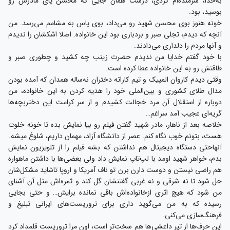
به‌خدا، شرمنده‌ام کردی، درست همان جایی که محسن پای مادرش رو
بوسید، بود.
خونه هنوز بوی محسن شهید رو می‌داد، بوی یاس به مشامم می‌رسد. من
آنچه که دیدم، تجلی صبر و بردباری بود این خانواده. اصلا اشکشان را ندیدم
و آنها مردم را دلداری می‌دادند.
با خود گفتم خدایا من ندیدم حضرت زینب چه کشید و چطوری صبر و
طاقتش رو به این خانواده عطا کرده است.
وقتی دیدم کاروان المپیک و تیم کاراته دختران نه‌ساله همدان که آمده بودن
مدال طلای کشوری و بین‌الملی خود را هدیه کردن به این خانواده، من
دوباره از استقلال آن مرد خجالت کشیدم و از سر کرامت این دختربچه‌ها
گریه‌ای عجیب آمد سراغم…
خلاصه بعد از ناهار، مادر شهید گفتن فیلم رو بیا نمایش بده تا خونه خلوت
هست، بتونم خوب نگاه کنم. عصر از دانشگاه آزاد، مهمان داریم، شلوغ میشه.
آنهاحتی دستگاه دیجیتال هم نداشتن که بشه فیلم را از تلویزیون نمایش
بدم، خواهر شهید اومد با لپ‌تاپ نمایش داد ولی بعضی‌ها با داشتن ماهواره
هم راضی نیستن و دوست دارن برن تو ناف آمریکا و اروپا تاشاید مشکل‌شان
حل شود تا نه شرقی و نه غربی گفتنشان گل کند و ثمره‌اش مثل آن آشنای
من شود که هیچ اثری ازخانواده‌اش باقی نمانده برایش‌… و حتی بجایی
رسیده که به من می‌گوید داری برای تروریست‌های ایرانی تبلیغ و
فرهنگ‌سازی می‌کنی.
این حرف‌ها از تیر داعشی‌ها هم سخت‌تر است، اون مرا تروریست قلمداد کرد