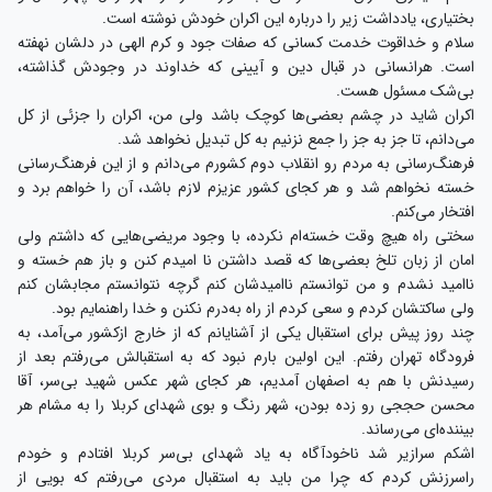
بختیاری، یادداشت زیر را درباره این اکران خودش نوشته است.
سلام و خداقوت خدمت کسانی که صفات جود و کرم الهی در دلشان نهفته
است. هرانسانی در قبال دین و آیینی که خداوند در وجودش گذاشته،
بی‌شک مسئول هست.
اکران شاید در چشم بعضی‌ها کوچک باشد ولی من، اکران را جزئی از کل
می‌دانم، تا جز به جز را جمع نزنیم به کل تبدیل نخواهد شد.
فرهنگ‌رسانی به مردم رو انقلاب دوم کشورم می‌دانم و از این فرهنگ‌رسانی
خسته نخواهم شد و هر کجای کشور عزیزم لازم باشد، آن را خواهم برد و
افتخار می‌کنم.
سختی راه هیچ وقت خسته‌ام نکرده، با وجود مریضی‌‌هایی که داشتم ولی
امان از زبان تلخ بعضی‌ها که قصد داشتن نا امیدم کنن و باز هم خسته و
ناامید نشدم و من توانستم ناامیدشان کنم گرچه نتوانستم مجابشان کنم
ولی ساکتشان کردم و سعی کردم از راه به‌درم نکنن و خدا راهنمایم بود.
چند روز پیش برای استقبال یکی از آشنایانم که از خارج ازکشور می‌آمد، به
فرودگاه تهران رفتم. این اولین بارم نبود که به استقبالش می‌رفتم بعد از
رسیدنش با هم به اصفهان آمدیم، هر کجای شهر عکس شهید بی‌سر، آقا
محسن حججی رو زده بودن، شهر رنگ و بوی شهدای کربلا را به مشام هر
بیننده‌ای ‌می‌رساند.
اشکم سرازیر شد ناخودآگاه به یاد شهدای بی‌سر کربلا افتادم و خودم
راسرزنش کردم که چرا من باید به استقبال مردی می‌رفتم که بویی از