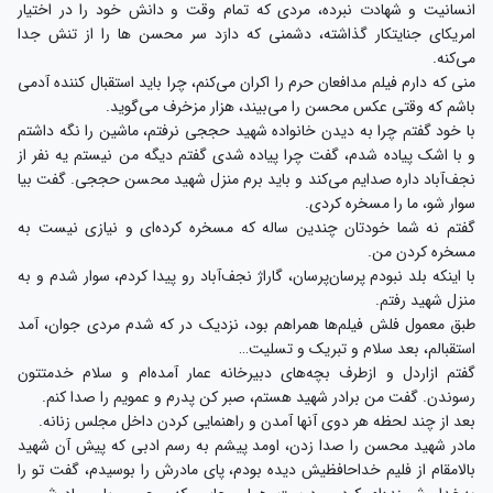
انسانیت و شهادت نبرده، مردی که تمام وقت و دانش خود را در اختیار
امریکای جنایتکار گذاشته، دشمنی که دارَد سر محسن ‌ها را از تنش جدا
می‌کنه.
منی که دارم فیلم مدافعان حرم را اکران می‌کنم، چرا باید استقبال کننده آدمی
باشم که وقتی عکس محسن را می‌بیند، هزار مزخرف می‌گوید.
با خود گفتم چرا به دیدن خانواده شهید حججی نرفتم، ماشین را نگه داشتم
و با اشک پیاده شدم، گفت چرا پیاده شدی گفتم دیگه من نیستم یه نفر از
نجف‌آباد داره صدایم می‌کند و باید برم منزل شهید محسن حججی. گفت بیا
سوار شو، ما را مسخره کردی.
گفتم نه شما خودتان چندین ساله که مسخره کرده‌ای و نیازی نیست به
مسخره کردن من.
با اینکه بلد نبودم پرسان‌پرسان، گاراژ نجف‌آباد رو پیدا کردم، سوار شدم و به
منزل شهید رفتم.
طبق معمول فلش فیلم‌ها همراهم بود، نزدیک در که شدم مردی جوان، آمد
استقبالم، بعد سلام و تبریک و تسلیت…
گفتم ازاردل و ازطرف بچه‌های دبیرخانه عمار آمده‌ام و سلام خدمتتون
رسوندن. گفت من برادر شهید هستم، صبر کن پدرم و عمویم را صدا کنم.
بعد از چند لحظه هر دوی آنها آمدن و راهنمایی کردن داخل مجلس زنانه.
مادر شهید محسن را صدا زدن، اومد پیشم به رسم ادبی که پیش آن شهید
بالامقام از فلیم خداحافظیش دیده بودم، پای مادرش را بوسیدم، گفت تو را