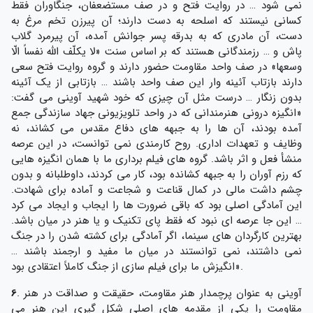
نمی شود … در روایت فتح و در صف مستضعفان، جنگاوران فقط
کسانی نیستند که اسلحه به دست دارند؛ آن پیرزن تخم مرغ به
دست، آن مادری که به بدرقه پسر جوانش آمده، آن پیرمرد گلاب
پاش و … رزمندگانی هستند که بر اساس سنت «لا یکلّف اللَّه نفساً الّا
وسعها» در صف واحد مقاومت حضور دارند و گروه روایت فتح سعی
دارند بازتاب آئینه وار این صف واحد باشند … بازتابی از یک آئینه
بدون زنگار … درست مثل آن چیزی که خود شهید آوینی می گفت:
«انگیزه درونی هنرمندانی که در واحد تلویزیونی جهاد سازندگی جمع
آمده بودند، آن ها را به جبهه های دفاع مقدس می کشاند، نه
وظایف و تعهدات اداری. روح کارمندی نمی توانست، در این عرصه
منشأ فعل و اثر باشد. گروه های فیلم برداری ما با همان انگیزه هایی
که رزم آوران را به جبهه کشانده بود، کار می کردند، داوطلبانه و بدون
چشم داشت مالی در کمال قناعت و شجاعت و آماده برای شهادت.
این آمادگی اصلی بود که باقی ضرورت ها را ایجاب و ایجاد می کرد
… این جا عرصه ای نبود که فقط پای تکنیک و یا هنر در میان باشد.
بهترین کارگردان های سینما، اگر آمادگی برای کشته شدن را در جنگ
نمی داشتند، نمی توانستند در میان ما مفید و ارجمند باشند …
انگیزش ما برای فیلم سازی از جنگ کاملاً اعتقادی بود».
. آوینی به عنوان پرچمدار هنر مقاومت، حقیقت و صداقت در هنر
6
مقاومت را یکی از مقدمه های اصلی شکل گیری این هنر می