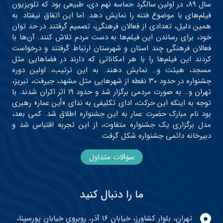
سال ۸۹، در اولین سالگرد حماسه نهم دی، طبیعی بود که تلویزیون
فیلم‌های با موضوع فتنه را نمایش دهد. اما این اتفاق نیفتاد. به
همین دلیل، تعدادی از فعالان فرهنگی، تصمیم گرفتند در حد توان
خود، برای رساندن این فیلم‌ها به دست مردم تلاش کنند. آن‌ها با
فعالان فرهنگی چند استان و شهرستان ارتباط گرفتند و درخواست
کردند این فیلم‌ها را با هر امکاناتی که دارند در فضاهایی مثل
مسجد، هیئت و… نمایش دهند. به این ترتیب، اولین دوره
جشنواره در حدود ۳۰ نقطه از شهرهایی مثل مشهد، جیرفت، تبریز،
تهران و… به صورت مردمی برگزار شد و حدود ۱۹ اثر اکران شدند. با
توجه به اینکه این حرکت، ادای تکلیفی به ندای «أین عمار» رهبری
بود نام مبارک حضرت عمار به این جشنواره اطلاق شد. کمی بعد،
مدل برگزاری یک جشنواره متفاوت، از این تجربه اقتباس شد و
دبیرخانه دائمی جشنواره شکل گرفت.
سوالات متداول
ما را دنبال کنید
تهران، بلوار کشاورز، خیابان ۱۶ آذر، روبروی خیابان پورسینا،