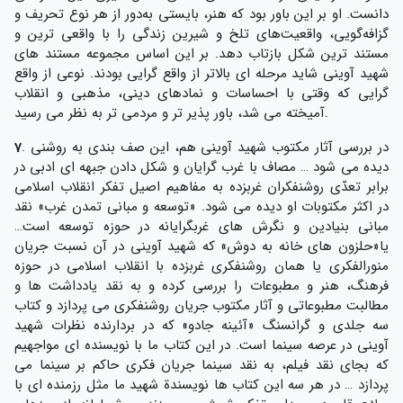
دانست. او بر این باور بود که هنر، بایستی به‌دور از هر نوع تحریف و
گزافه‌گویی، واقعیت‌های تلخ و شیرین زندگی را با واقعی ترین و
مستند ترین شکل بازتاب دهد. بر این اساس مجموعه مستند های
شهید آوینی شاید مرحله ای بالاتر از واقع گرایی بودند. نوعی از واقع
گرایی که وقتی با احساسات و نمادهای دینی، مذهبی و انقلاب
آمیخته می شد، باور پذیر تر و مردمی تر به نظر می رسید.
. در بررسی آثار مکتوب شهید آوینی هم، این صف بندی به روشنی
7
دیده می شود … مصاف با غرب گرایان و شکل دادن جبهه ای ادبی در
برابر تعدّی روشنفکران غربزده به مفاهیم اصیل تفکر انقلاب اسلامی
در اکثر مکتوبات او دیده می شود. «توسعه و مبانی تمدن غرب» نقد
مبانی بنیادین و نگرش های غربگرایانه در حوزه توسعه است…
یا«حلزون های خانه به دوش» که شهید آوینی در آن نسبت جریان
منورالفکری یا همان روشنفکری غربزده با انقلاب اسلامی در حوزه
فرهنگ، هنر و مطبوعات را بررسی کرده و به نقد یادداشت ها و
مطالبت مطبوعاتی و آثار مکتوب جریان روشنفکری می پردازد و کتاب
سه جلدی و گرانسنگ «آئینه جادو» که در بردارنده نظرات شهید
آوینی در عرصه سینما است. در این کتاب ما با نویسنده ای مواجهیم
که بجای نقد فیلم، به نقد سینما جریان فکری حاکم بر سینما می
پردازد … در هر سه این کتاب ها نویسندة شهید ما مثل رزمنده ای با