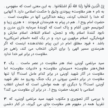
. إِنَّ الَّذِينَ قَالُوا رَبُّنَا اللَّهُ ثُمَّ اسْتَقَامُوا… به این معنی است که مفهومی
به نام « هنر مقاومت» پیوندی وثیق با حکمت اسلامی دارد…
1
آنهایی
که خدا را انتخاب کردند، ریشه خداگرایی آنها در مقاومت است …
حضرت امام روح ا… هم در پیام به هنرمندان فرمودند : « هنری زیبا و
پاک است که کوبندۀ سرمایه داری مدرن و‏‎ ‎‏کمونیسم خون آشام و
نابود کنندۀ اسلام رفاه و تجمل، اسلام التقاط، اسلام سازش و‏‎
باشد.‏ » قیود مطلق امام در این پیام نشاندهنده اینست که اگر
هنرمندی مسیر الهی را برای اثرش انتخاب می کند، راهی جز
مقاومت در برابر غیر خدا ندارد.
. سید مرتضی آوینی نماد هنر مقاومت در عصر ماست … یک
2
فعال«هنر مقاومت» «سینمای مقاومت» و «ادبیات مقاومت» اما
مقاومت در آثار شهید آوینی در برابر کدام عامل است؟! آیا تنها
مقاومت در برابر دشمن بیرونی در یک جنگ رودررو مد نظر شهید
آوینی است؟! یا دیگریِ او، همه عواملی است که انسان انقلاب
اسلامی با تعریف حضرت روح ا… در برابر آن مقاومت می کند؟
. با بررسی آثار تصویری و مکتوب شهید سید مرتضی آوینی، که
3
تقریباً همه در مفهوم هنر مقاومت جای می گیرند، در کنار دشمن