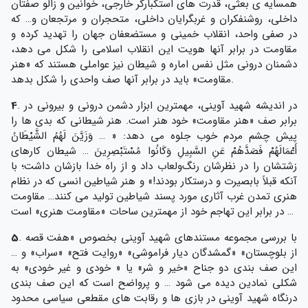
همسایه ی بعثی، قدرت های استکبارگر خارجی، خوانین و زالو صفتان
داخلی، روشنفکران و غربگرایان داخلی، متحجران و مرتجعان و… که
در صفی واحد، انقلاب خمینی و مستضعفان جهان را تهدید کرده و
مقاومت در برابر آنها هویت این انقلاب اسلامی را شکل می دهد،
دشمنان درونی مثل نفس اماره و شیطان نیز عواملی هستند که «هنر
مقاومت» باید در برابر آنها صف واحدی را شکل بدهد.
. در اندیشه شهید آوینی، مهمترین ابزار دشمن درونی و بیرونی در
4
برابر صف «هنر مقاومت» خود هنر است. هنر شیطانی که بدی ها را
پیش چشم مردم خوب جلوه می دهد: « … وَزَيَّنَ لَهُمُ الشَّيْطَانُ
أَعْمَالَهُمْ فَصَدَّهُمْ عَنِ السَّبِيلِ وَكَانُوا مُسْتَبْصِرِينَ … شیطان کارهای
زشتشان را در نظرشان رنگ‌ولعاب داد و از راه خدا بازشان داشت؛ با
آنکه قبلاً بابصیرت و درستکار بودند!» و هنر شیاطین انسی که در نظام
هنری تمدن غرب آثاری مورد پسند شیاطین تولید می کنند… مقاومت
در برابر این تهاجم خود از مهمترین ساحات «مقاومت هنری» است …
. با بررسی مجموعه مستندهای شهید آوینی بخصوص «هفت قصه
5
از بلوچستان» «گمشدگان دیار فراموشی» «روایت فتح» «سراب» و …
این صف بندی دو جناح «خیر و شر» یا « خودی و غیر خودی» به
شکلی نمادین دیده می شود … و پرواضح است که این صف بندی
درنگاه شهید آوینی در بازی ها و رقابت های مقطعی سیاسی محدود