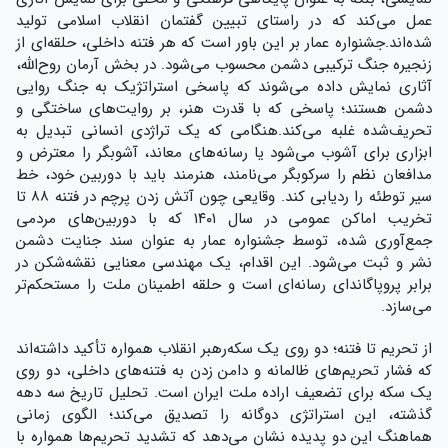
عمل می‌کند که در راستای تبیین گفتمان انقلاب اسلامی تولید
شده‌اند.
جشنواره عمار بر این باور است که هر فتنه داخلی، حلقه‌ای از
زنجیره جنگ ترکیبی دشمن محسوب می‌شود. در بخش آرمان روح‌الله،
آثاری نمایش داده می‌شوند که پاسخی استراتژیک به جنگ روایی
دشمن هستند؛ پاسخی که با قدرت هنر، بر روایت‌های ساختگی و
تحریف‌شده غلبه می‌کند.
هنگامی که یک تراژدی انسانی تبدیل به
ابزاری برای آشوب می‌شود یا رسانه‌های معاند، آشوبگر را معترض و
مدافعان نظم را سرکوبگر می‌نامند، هنرمند باید با دوربین خود، خط
سیر توطئه را ردیابی کند. وقایعی چون آتش زدن پرچم در فتنه ۸۸ تا
تخریب اماکن عمومی در سال ۱۴۰۱ که با دوربین‌های مردمی
جمع‌آوری شده، توسط جشنواره عمار به عنوان سند جنایت دشمن
نشر و ثبت می‌شود. این اقدام، یک مهندسی معنایی نقشه‌شکن در
برابر پروپاگاندای رسانه‌ای است و حلقه اطمینان ملت را مستحکم‌تر
می‌سازد.
از تحریم تا فتنه؛ دو روی یک سکه
رهبر انقلاب همواره تأکید داشته‌اند
که فشار تحریم‌های ظالمانه و دامن زدن به فتنه‌های داخلی، دو روی
یک سکه برای تضعیف اراده ملت ایران است. تحلیل تاریخ سه دهه
گذشته، این استراتژی دوگانه را تصدیق می‌کند؛ الگوی زمانی
هماهنگ این دو پدیده نشان می‌دهد که تشدید تحریم‌ها همواره با