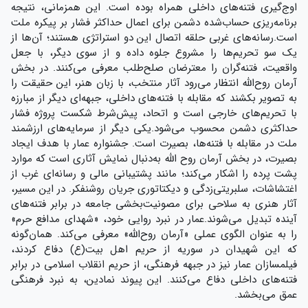
اوج‌گیری فتنه‌های داخلی همراه بوده است. این همزمانی، نتیجه
برنامه‌ریزی حساب‌شده دشمن برای اعمال حداکثر فشار بر پیکره ملت
است.
رسانه‌های غربی حلقه اتصال این دو استراتژی هستند؛ آن‌ها از
یک سو تحریم‌ها را مشروع جلوه داده و از سوی دیگر، با جعل
واقعیت، فتنه‌گران را معترضان صلح‌طلب معرفی می‌کنند. در بخش
آرمان روح‌الله انتظار می‌رود آثار منتخب، با زبان هنر، این حقیقت را
به تصویر بکشند که مقابله با فتنه‌های داخلی، جبهه‌ای دیگر از مبارزه
با تحریم‌های خارجی است و اتحاد، پیش‌شرط شکست پروژه فشار
حداکثری دشمن محسوب می‌شود.
یکی دیگر از سرمایه‌های ارزشمند
ملت در مقابله با فتنه‌ها، بصیرت است. جشنواره عمار با هدف ایجاد
بصیرت، در بخش آرمان روح الله به‌دنبال نمایش آثاری است که موارد
پشت پرده را اشکار می‌کند؛ مانند پشتیبانی مالی و رسانه‌ای غرب از
اغتشاشات، سلبریتی‌زدگی و دیکتاتوری جریان روشنفکر. در این مسیر،
آثار هنری به سلاحی برای مصونیت‌بخشی جامعه در برابر فتنه‌های
آینده تبدیل می‌شوند.
عمار در نبرد روایی خود، «شهدای مدافع حرم»
را به عنوان الگوی عملی «آرمان روح‌الله» معرفی می‌کند. همان‌گونه
که این شهیدان در سوریه از حریم اهل بیت(ع) دفاع کردند،
فیلمسازان عمار نیز در جبهه فرهنگی، از حریم انقلاب اسلامی در برابر
فتنه‌های داخلی دفاع می‌کنند. این پیوند نمادین، به نبرد فرهنگی
عمق می‌بخشد.