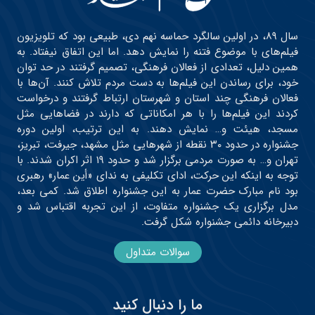
سال ۸۹، در اولین سالگرد حماسه نهم دی، طبیعی بود که تلویزیون
فیلم‌های با موضوع فتنه را نمایش دهد. اما این اتفاق نیفتاد. به
همین دلیل، تعدادی از فعالان فرهنگی، تصمیم گرفتند در حد توان
خود، برای رساندن این فیلم‌ها به دست مردم تلاش کنند. آن‌ها با
فعالان فرهنگی چند استان و شهرستان ارتباط گرفتند و درخواست
کردند این فیلم‌ها را با هر امکاناتی که دارند در فضاهایی مثل
مسجد، هیئت و… نمایش دهند. به این ترتیب، اولین دوره
جشنواره در حدود ۳۰ نقطه از شهرهایی مثل مشهد، جیرفت، تبریز،
تهران و… به صورت مردمی برگزار شد و حدود ۱۹ اثر اکران شدند. با
توجه به اینکه این حرکت، ادای تکلیفی به ندای «أین عمار» رهبری
بود نام مبارک حضرت عمار به این جشنواره اطلاق شد. کمی بعد،
مدل برگزاری یک جشنواره متفاوت، از این تجربه اقتباس شد و
دبیرخانه دائمی جشنواره شکل گرفت.
سوالات متداول
ما را دنبال کنید