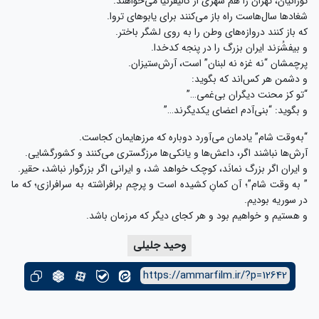
تورانیان، تهران را هم شهری از کالیفرنیا می‌خواهند.
شغادها سال‌هاست راه باز می‌کنند برای یابوهای تروا.
که باز کنند دروازه‌های وطن را به روی لشگر باختر.
و بیفشُرَند ایران بزرگ را در پنجه کدخدا.
پرچمشان “نه غزه نه لبنان” است، آرش‌ستیزان.
و دشمن هر کس‌اند که بگوید:
“تو کز محنت دیگران بی‌غمی…”
و بگوید: “بنی‌آدم اعضای یکدیگرند…”
“به‌وقت شام” یادمان می‌آورد دوباره که مرزهایمان کجاست.
آرش‌ها نباشند اگر، داعش‌ها و یانکی‌ها مرزگستری می‌کنند و کشورگشایی.
و ایران اگر بزرگ نمانَد، کوچک خواهد شد، و ایرانی اگر بزرگوار نباشد، حقیر.
” به وقت شام”؛ آن کمانِ کشیده است و پرچم برافراشته به سرافرازی؛ که ما
در سوریه بودیم.
و هستیم و خواهیم بود و هر کجای دیگر که مرزمان باشد.
وحید جلیلی
https://ammarfilm.ir/?p=12642