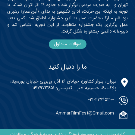
تهران و… به صورت مردمی برگزار شد و حدود ۱۹ اثر اکران شدند. با
توجه به اینکه این حرکت، ادای تکلیفی به ندای «أین عمار» رهبری
بود نام مبارک حضرت عمار به این جشنواره اطلاق شد. کمی بعد،
مدل برگزاری یک جشنواره متفاوت، از این تجربه اقتباس شد و
دبیرخانه دائمی جشنواره شکل گرفت.
سوالات متداول
ما را دنبال کنید
تهران، بلوار کشاورز، خیابان ۱۶ آذر، روبروی خیابان پورسینا،
پلاک ۶۰، حسینیه هنر - کدپستی: ۱۴۱۷۹۷۳۶۵۱
021-42795300
AmmarFilmFest@Gmail.com
کلیه حقوق برای موسسه فرهنگی هنری جبهه فرهنگی مطالعات