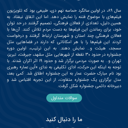
سال ۸۹، در اولین سالگرد حماسه نهم دی، طبیعی بود که تلویزیون
فیلم‌های با موضوع فتنه را نمایش دهد. اما این اتفاق نیفتاد. به
همین دلیل، تعدادی از فعالان فرهنگی، تصمیم گرفتند در حد توان
خود، برای رساندن این فیلم‌ها به دست مردم تلاش کنند. آن‌ها با
فعالان فرهنگی چند استان و شهرستان ارتباط گرفتند و درخواست
کردند این فیلم‌ها را با هر امکاناتی که دارند در فضاهایی مثل
مسجد، هیئت و… نمایش دهند. به این ترتیب، اولین دوره
جشنواره در حدود ۳۰ نقطه از شهرهایی مثل مشهد، جیرفت، تبریز،
تهران و… به صورت مردمی برگزار شد و حدود ۱۹ اثر اکران شدند. با
توجه به اینکه این حرکت، ادای تکلیفی به ندای «أین عمار» رهبری
بود نام مبارک حضرت عمار به این جشنواره اطلاق شد. کمی بعد،
مدل برگزاری یک جشنواره متفاوت، از این تجربه اقتباس شد و
دبیرخانه دائمی جشنواره شکل گرفت.
سوالات متداول
ما را دنبال کنید