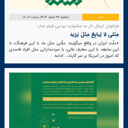
اخبار
یکشنبه 24 اسفند 1404، ساعت 18:07
فراخوان ارسال اثر به جشنواره مردمی فیلم عمار
مِثلی لا یُبایِعُ مِثلَ یَزید
«ملّت ایران در واقع میگویند: ملّتی مثل ما، با این فرهنگ، با
این سابقه، با این معارف عالی، با سردمدارانی مثل افراد فاسدی
که امروز در آمریکا بر سر کارند،…
ادامه