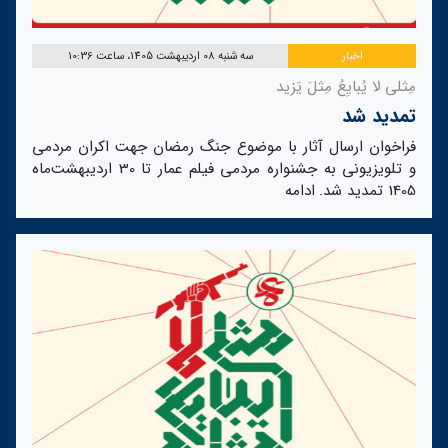
اخبار
سه شنبه 08 اردیبهشت 1405، ساعت 10:36
مِثلی لا یُبایِعُ مِثلَ یَزید
تمدید شد
فراخوان ارسال آثار با موضوع جنگ رمضان جهت اکران مردمی
و تلویزیونی به جشنواره مردمی فیلم عمار تا 30 اردیبهشت‌ماه
1405 تمدید شد.
ادامه