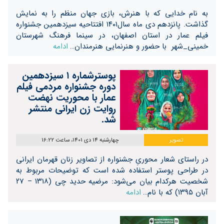
به نام خدایی که با هنرش، بازی جهان منظم را به نمایش
گذاشت. پانزدهم دی ماه سال۱۴۰۱ افتتاحیه سیزدهمین جشنواره
فیلم عمار در استان اصفهان، در سینما فرهنگ شهرستان
خمینی_شهر با حضور و هنرنمایی هنرمندان…
ادامه
پوسترشماره ۱ سیزدهمین
دوره جشنواره مردمی فیلم
عمار با محوریت نهضت
روایت زن ایرانی منتشر
شد.
تصویر
چهارشنبه 14 دی 1401، ساعت 16:22
در راستای شعار محوریِ جشنواره از تصاویر زنان قهرمان ایرانی
در طراحی پوستر استفاده شده است که توضیحات مربوط به
شخصیت هرکدام بیان می‌شود: مرضیه حدید چی (۱۳۱۸ – ۲۷
آبان ۱۳۹۵) که با نام…
ادامه