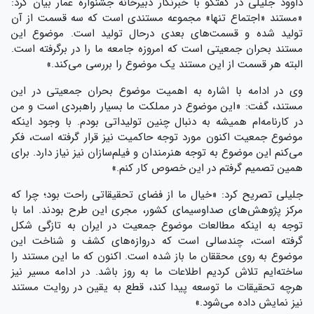
داوود جلیلی در گفتگو با خبرنگار دبیرخانه جشنواره عمار بیان کرد:
«مستند «اجتماع تنها» مجموعه مستندی است که سه قسمت از آن
تولید شده و قسمت‌های بعدی درحال تولید است. موضوع این
مستند بحران جمعیتی است که امروزه جامعه ما را در برگرفته است.
البته هر قسمت از این مستند یک موضوع را بررسی می‌کند.»
وی در ادامه با اشاره به اهمیت موضوع بحران جمعیتی در این
مستند، گفت: «این موضوع در مملکت ما بسیار راهبردی است و من
در کارنامه‌ام همیشه به دنبال چنین تولیداتی بودم. با وجود اینکه
موضوع جمعیت اکنون مورد توجه حاکمیت نیز قرار گرفته است، فکر
می‌کنم این موضوع به توجه هنرمندان و فیلم‌سازان نیز نیاز دارد. برای
همین تصمیم گرفتم در این خصوص کار کنم.»
جلیلی تصریح کرد: «خیال ما از فضای تحقیقاتی راحت بود؛ چرا که
مرکز پژوهش‌های صداوسیمای کشور، مجری این طرح بودند. اما با
توجه به اینکه مطالعات موضوع جمعیت در ایران به تازگی شکل
گرفته است، چندسالی است که دروازه‌های کشف و شناخت این
موضوع به روی محققان ما باز شده است. اکنون که ما این مستند را
ساخته‌ایم تلاش کردیم اطلاعات ما به روز باشد. در ادامه مسیر نیز
هرچه تحقیقات ما توسعه پیدا کند، قطع به یقین در روایت مستند
نیز نمایش داده می‌شود.»