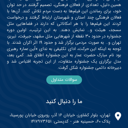
همین دلیل، تعدادی از فعالان فرهنگی، تصمیم گرفتند در حد توان
خود، برای رساندن این فیلم‌ها به دست مردم تلاش کنند. آن‌ها با
فعالان فرهنگی چند استان و شهرستان ارتباط گرفتند و درخواست
کردند این فیلم‌ها را با هر امکاناتی که دارند در فضاهایی مثل
مسجد، هیئت و… نمایش دهند. به این ترتیب، اولین دوره
جشنواره در حدود ۳۰ نقطه از شهرهایی مثل مشهد، جیرفت، تبریز،
تهران و… به صورت مردمی برگزار شد و حدود ۱۹ اثر اکران شدند. با
توجه به اینکه این حرکت، ادای تکلیفی به ندای «أین عمار» رهبری
بود نام مبارک حضرت عمار به این جشنواره اطلاق شد. کمی بعد،
مدل برگزاری یک جشنواره متفاوت، از این تجربه اقتباس شد و
دبیرخانه دائمی جشنواره شکل گرفت.
سوالات متداول
ما را دنبال کنید
تهران، بلوار کشاورز، خیابان ۱۶ آذر، روبروی خیابان پورسینا،
پلاک ۶۰، حسینیه هنر - کدپستی: ۱۴۱۷۹۷۳۶۵۱