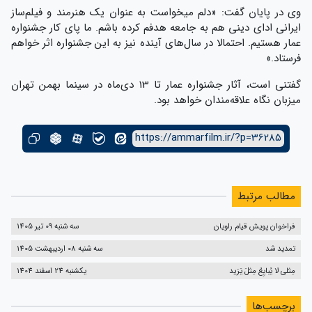
وی در پایان گفت: «دلم میخواست به عنوان یک هنرمند و فیلم‌ساز
ایرانی ادای دینی هم به جامعه هدفم کرده باشم. ما پای کار جشنواره
عمار هستیم. احتمالا در سال‌های آینده نیز به این جشنواره اثر خواهم
فرستاد.»
گفتنی است، آثار جشنواره عمار تا 13 دی‌ماه در سینما بهمن تهران
میزبان نگاه علاقه‌مندان خواهد بود.
https://ammarfilm.ir/?p=36285
مطالب مرتبط
فراخوان پویش قیام راویان
سه شنبه 09 تیر 1405
تمدید شد
سه شنبه 08 اردیبهشت 1405
مِثلی لا یُبایِعُ مِثلَ یَزید
یکشنبه 24 اسفند 1404
برچسب‌ها