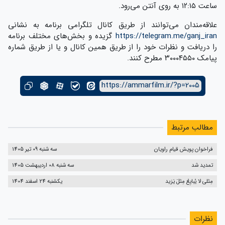
ساعت ۱۲:۱۵ به روی آنتن می‌رود.
علاقه‌مندان می‌توانند از طریق کانال تلگرامی برنامه به نشانی
https://telegram.me/ganj_iran
گزیده و بخش‌های مختلف برنامه
را دریافت و نظرات خود را از طریق همین کانال و یا از طریق شماره
پیامک ۳۰۰۰۴۵۵۰ مطرح کنند.
https://ammarfilm.ir/?p=2005
مطالب مرتبط
فراخوان پویش قیام راویان
سه شنبه 09 تیر 1405
تمدید شد
سه شنبه 08 اردیبهشت 1405
مِثلی لا یُبایِعُ مِثلَ یَزید
یکشنبه 24 اسفند 1404
نظرات