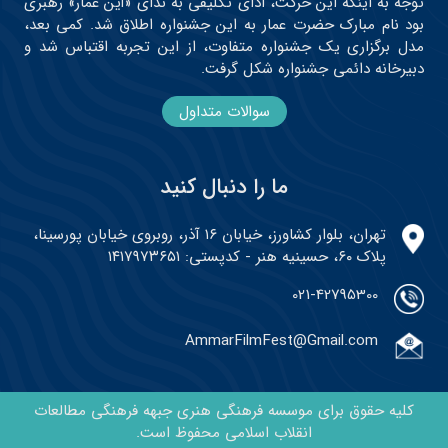
توجه به اینکه این حرکت، ادای تکلیفی به ندای «أین عمار» رهبری
بود نام مبارک حضرت عمار به این جشنواره اطلاق شد. کمی بعد،
مدل برگزاری یک جشنواره متفاوت، از این تجربه اقتباس شد و
دبیرخانه دائمی جشنواره شکل گرفت.
سوالات متداول
ما را دنبال کنید
تهران، بلوار کشاورز، خیابان ۱۶ آذر، روبروی خیابان پورسینا،
پلاک ۶۰، حسینیه هنر - کدپستی: ۱۴۱۷۹۷۳۶۵۱
021-42795300
AmmarFilmFest@Gmail.com
کلیه حقوق برای موسسه فرهنگی هنری جبهه فرهنگی مطالعات
انقلاب اسلامی محفوظ است.