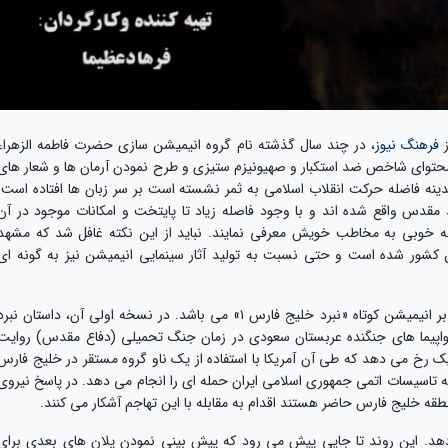
ز
فرهنگ نیوز
، در چند سال گذشته نام گروه انیمیشن سازی حضرت فاطمه الزهراء
 با محتوای شاخص ضد استکبار و صهیونیزم ستیزی و طرح نمودن آرمان ها و شعار های
دینه فاضله حرکت انقلاب اسلامی به ثمر نشسته است بر سر زبان ها افتاده است.
مقدس واقع شده اند و با وجود فاصله زیاد تا پایتخت و امکانات موجود در آن
به خوبی به مخاطب خویش معرفی نمایند. نباید از این نکته غافل شد که مشهد
ن کشور شده است و حتی نسبت به تولید آثار سینمایی انیمیشن نیز به گونه ای
انیمیشن سینمایی «نبرد خلیج فارس ۲» دنباله ای بر انیمیشن کوتاه «نبرد خلیج فارس ۱» می باشد. در نسخه اولی آن، داستان نبر
واپیما های جنگنده عربستان سعودی در زمان جنگ تحمیلی (دفاع مقدس) روایت
یک رخ می دهد که طی آن آمریکا با استفاده از یک ناو گروه مستقر در خلیج فارس
بر مجهز، به تاسیسات اتمی جمهوری اسلامی ایران حمله ای را انجام می دهد. در پاسخ نیروی
 منطقه خلیج فارس حاضر هستند اقدام به مقابله با این تهاجم آشکار می کنند.
می دهد. این روند تا جایی پیش می رود که پیش بینی نمودن پلان های بعدی برای