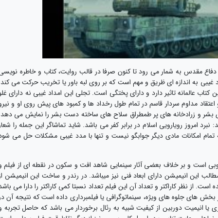
ر دفاع مقدس به شمار می رود تا کنون صرفا در قالب روایت، کتاب و خاطره نویسی
غیبی به اندازه ای ظریق و مهم است که بر روی لبه باور یا تخریب حرکت می کند.
ین کتاب عالمانه تاثیر دارد و دارای پختگی است. تجلی این امداد غیبی نه دارای غلو
اعتقاد مداوم سردار قاسم در تمام طول رخداد ها و کمبود های پیش روی او و نیرو
 بشر و زرادخانه های پر طمطراق سلاح های ساخته دست بشر را نمایش می دهد.
برد امروز رویارویی اسلام در برابر کفر می باشد. شاید تماشاگر این جمله را شعار
که تمام امکانات مادی دیگر جوابگو نیست و تنها با مدد غیبی مشکلات حل می شود
خوبی است و بر خلاف بعضی آثار سینمایی شاهد افت و سکون در نقطه ای از فیلم و
طالب این انیمیشن دارای ابعاد فنی نیز میباشد. در رندر و ساخت این انیمیشن از
 و نرم افزار ۳ds Max استفاده شده است. از نظر کاراکتر و تعداد آن این فیلم تعداد نسبتا کمی کاراکتر را دارا می باشد
ر بخش های جلوه های ویژه، سینماتوگرافی یا فیلمبرداری داده است که نتیجه آن در
 یا انیمیت دوربین از کیفیت شبیه به رئال برخوردار می باشد که حاصل تجربه و