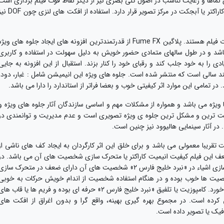
 نماها و رعایت تناسب در اصول کلی بصری نیز از دیگر نقاط قوت فیلم برداری است
و در تمام پلان های سوژه یا شخصیت اصلی اعم از کاراکتر یا آبجکت در مرکز تصویر قرار دارد. استفاده از افکت ه
گذشته از این نکات جلوه های ویژه فیلم از نقاط قوت فیلم هستند. پلاگین Fume FX از قدرتمندترین افزونه های ایجاد جلوه های ویژ
ی باشد و در طول سالهای متمادی حضور خویش به دلیل سهولت در استفاده و کاربری
نظر کاربران زیادی را به خود جلب کند و رقبای خود را کنار بزند. استقبال از این افزونه به جایی
Maya این نرم افزار نیز چند سالی است که منتشر شده است. جلوه های ویژه این انیمیشن شامل : غبار، دود،
 در تمامی این موارد اثر کیفیتی خوب و بعضا فراتر از استاندارد را دارا می باشد.
 ویژه می باشد و همواره از مشکلات مهم و اساسی سازندگان آثار جلوه های ویژه و
خت ترین و مشکل ترین جلوه ی ویژه تصویری است و عدم مدیریت و توانمندی در
در آثار سینمایی هالیوود نیز چنین است.
ی آب با کیفیت تقریبا معمولی می باشد و برای خلق این اثر کارگردان به ایجاد کف های ناشی از
عف این فیلم کیفیت انیمیت کاراکتر یا متحرک سازی شخصیت های آن می باشد. در
واقع در برابر کیفیت عالی سینماتوگرافی و متحرک سازی اشیاء در «نبرد خلیج فارس ۲» شخصیت های آن دارای ضعف در متحرک ساز
صیت ها خوب بوده و در هنگام استفاده شخصیت از اندام خویش حرکات به خوبی
اجراء می شوند و خللی در این زمینه به چشم نمی خورد. کامپوزیت یا تلفیق «نبرد خلیج فارس ۲» حرفه ای بوده و فریم ها یا قاب ها
کرده است. در مجموع بهره گیری بهینه، واقع گرا و بدون اغراق از افکت های
فیک یا تصویر داده است.