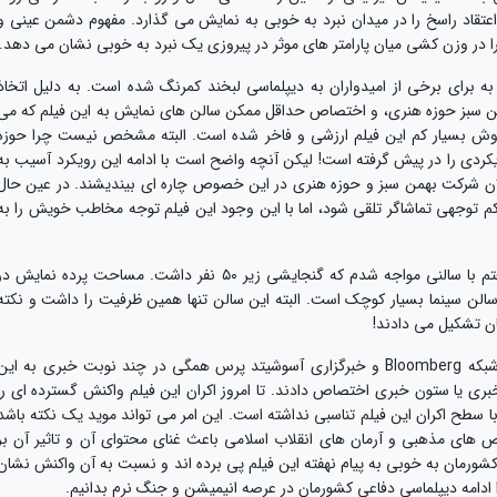
تیزی، ایمان و اعتقاد راسخ را در میدان نبرد به خوبی به نمایش می گذارد. مفهوم دشمن عینی و
را در وزن کشی میان پارامتر های موثر در پیروزی یک نبرد به خوبی نشان می دهد.
 به برای برخی از امیدواران به دیپلماسی لبخند کمرنگ شده است. به دلیل اتخاذ
ن سبز حوزه هنری، و اختصاص حداقل ممکن سالن های نمایش به این فیلم که می
روش بسیار کم این فیلم ارزشی و فاخر شده است. البته مشخص نیست چرا حوزه
یکردی را در پیش گرفته است! لیکن آنچه واضح است با ادامه این رویکرد آسیب به
ن شرکت بهمن سبز و حوزه هنری در این خصوص چاره ای بیندیشند. در عین حال
 توجهی تماشاگر تلقی شود، اما با این وجود این فیلم توجه مخاطب خویش را به
در سالن سینما سپیده تهران که برای دیدن فیلم رفتم با سالنی مواجه شدم که گنجایشی زیر ۵۰ نفر داشت. مساحت پرده نمایش د
الن سینما بسیار کوچک است. البته این سالن تنها همین ظرفیت را داشت و نکته
ان تشکیل می دادند!
بر خلاف این اوضاع، شبکه CNN، تلویزیون چین، شبکه Bloomberg و خبرگزاری آسوشیتد پرس همگی در چند نوبت خبری به این
ری یا ستون خبری اختصاص دادند. تا امروز اکران این فیلم واکنش گسترده ای را
سطح اکران این فیلم تناسبی نداشته است. این امر می تواند موید یک نکته باشد
ص های مذهبی و آرمان های انقلاب اسلامی باعث غنای محتوای آن و تاثیر آن بر
ان به خوبی به پیام نهفته این فیلم پی برده اند و نسبت به آن واکنش نشان