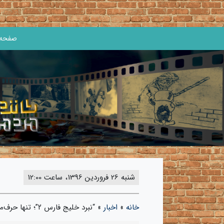
صفحه 
شنبه 26 فروردین 1396، ساعت 12:00
خانه
»
اخبار
»
“نبرد خلیج فارس ۲”؛ تنها حرف‌مان با ایالات متحده از زبان انیمیشن