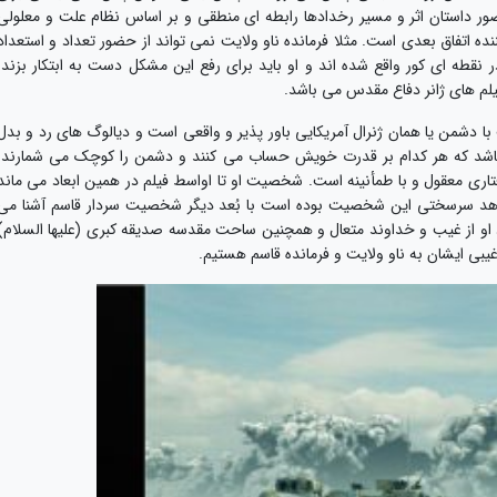
ور داستان اثر و مسیر رخدادها رابطه ای منطقی و بر اساس نظام علت و معلولی
نده اتفاق بعدی است. مثلا فرمانده ناو ولایت نمی تواند از حضور تعداد و استعداد
 نقطه ای کور واقع شده اند و او باید برای رفع این مشکل دست به ابتکار بزند.
یلم های ژانر دفاع مقدس می باشد.
با دشمن یا همان ژنرال آمریکایی باور پذیر و واقعی است و دیالوگ های رد و بدل
ی باشد که هر کدام بر قدرت خویش حساب می کنند و دشمن را کوچک می شمارند.
فتاری معقول و با طمأنینه است. شخصیت او تا اواسط فیلم در همین ابعاد می ماند
نها شاهد سرسختی این شخصیت بوده است با بُعد دیگر شخصیت سردار قاسم آشنا می
 او از غیب و خداوند متعال و همچنین ساحت مقدسه صدیقه کبری (علیها السلام)
یبی ایشان به ناو ولایت و فرمانده قاسم هستیم.