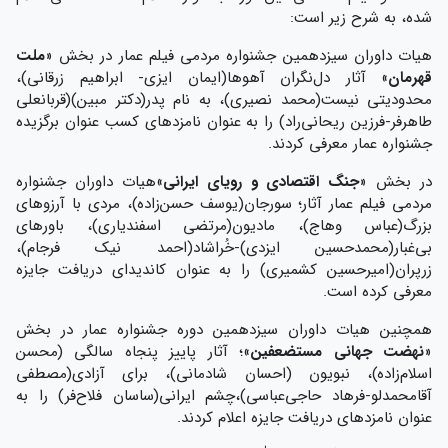
شده، به شرح زیر است:
هیات داوران سیزدهمین جشنواره مردمی فیلم عمار در بخش «
ملت
قهرمان
» آثار دل‌نگران آهوها(ایمان ایزی- ابراهیم زرقانی)،
محدودیتی نیست(محمد نصیری)، به نام پدر(دکتر مبین)(قربانعلی
طاهرفر-فرزین ریحانی‌راد) را به عنوان نامزدهای کسب عنوان برگزیده
جشنواره عمار معرفی کردند.
در بخش «
جنگ اقتصادی و رویای ایرانی
»هیات داوران جشنواره
مردمی فیلم عمار آثار؛ سورجان(یوسف حسن‌زاده)، مردی با آرزوهای
بزرگ(عباس وهاج)، مادیون(مرتضی اسفندیاری)، باورهای
بی‌غبار(محمدحسین ایزدی)-خُراشاد(احمد نیک فرجام)،
زرپران(امیرحسین کشمیری) را به عنوان کاندیدای دریافت جایزه
معرفی کرده است.
همچنین هیات داوران سیزدهمین دوره جشنواره عمار در بخش
«
نهضت جهانی مستضعفین
»؛ آثار پاییز پنجاه سالگی (محسن
اسلام‌زاده)، نبویون (احسان شادمانی)، برای آزادی(مصطفی
آقامحمدلو-فرهاد حاجی‌عباسی)،چشم ایرانی(ساسان فلاح‌فر) را به
عنوان نامزدهای دریافت جایزه اعلام کردند.