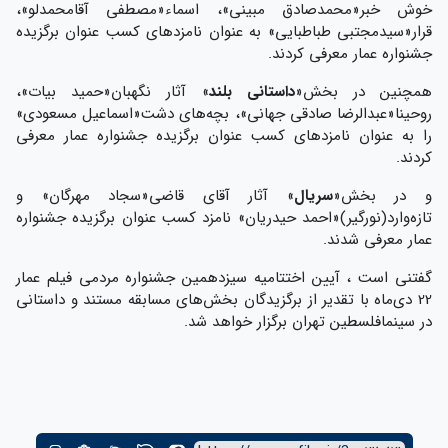
خوش خبر«محمدصادق مبینی»، اسماء«مصطفی آقامحمدلو»،
قرار«سیدمجتبی طباطبایی» به عنوان نامزدهای کسب عنوان برگزیده
جشنواره عمار معرفی کردند.
همچنین در بخش«
داستانی بلند
» آثار نگهبان«حمید بیات»،
روحینا«عبدالرضا صادقی جهانی»، بچه‌های دشت«اسماعیل مسعودی»
را به عنوان نامزدهای کسب عنوان برگزیده جشنواره عمار معرفی
کردند.
و در بخش«
سریال
» آثار آقای قاضی«سجاد مهرگان» و
تازه‌وارد(نورگیر)«احمد حیدریان» نامزد کسب عنوان برگزیده جشنواره
عمار معرفی شدند.
گفتنی است ، آیین اختتامیه سیزدهمین جشنواره مردمی فیلم عمار
22 دی‌ماه با تقدیر از برگزیدگان بخش‌های مسابقه مستند و داستانی
در سینمافلسطین تهران برگزار خواهد شد.