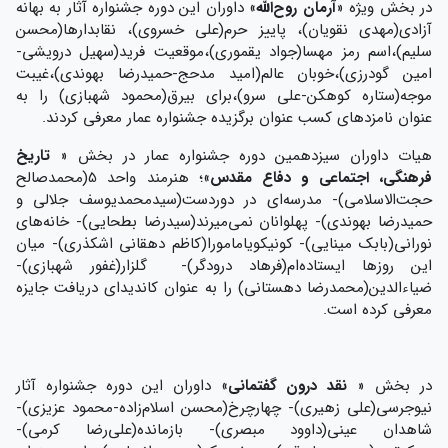
در بخش ویژه «
آرمان روح‌الله
» داوران این دوره جشنواره آثار به بهانه
آزادی(مهدی نقویان)، پاییز حرم(علی خسروی)، نقابدارها(محسن
سلیم)،اسم رمز مهسا(جواد یقموری)،موقعیت فرید(سهیل درویشی-
امین گودرزی)،خوبان عالم(امید مدحج-حمیدرضا بهوندی)،غیبت
موجه(ستاره کوهکن-علی سرو)،برای بیرق(محمود شهبازی) را به
عنوان نامزدهای کسب عنوان برگزیده جشنواره عمار معرفی کردند.
هیات داوران سیزدهمین دوره جشنواره عمار در بخش «
تاریخ
فرهنگی، اجتماعی و دفاع مقدس
»؛ هنرمند واحد 5(محمدصالح
حجت‌الاسلامی)- مدرسه‌ای در دوردست(سیدمحمدیوسف جلالی و
حمیدرضا بهوندی)- پهلوانان نمی‌میرند(سیدرضا بطحایی)- خانه‌های
نورانی(بابک مینایی)- کونیکویامامورا(کاظم دهقانی اشکذری)- میان
این روزها ایستاده‌ام(فرهاد درودگر)- گلزار(غفور شهبازی)-
ضیاءالدین(محمدرضا دهستانی) را به عنوان کاندیدای دریافت جایزه
معرفی کرده است.
در بخش «
نقد درون گفتمانی
» داوران این دوره جشنواره آثار
نیوجرسی(علی زهیری)- چهارچرخ(محسن اسلام‌زاده-محمود عزیزی)-
شاهدان عینی(داوود مبصری)- بازمانده(علی‌رضا کرمی)-