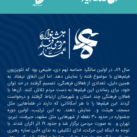
سال ۸۹، در اولین سالگرد حماسه نهم دی، طبیعی بود که تلویزیون
فیلم‌های با موضوع فتنه را نمایش دهد. اما این اتفاق نیفتاد. به
همین دلیل، تعدادی از فعالان فرهنگی، تصمیم گرفتند در حد توان
خود، برای رساندن این فیلم‌ها به دست مردم تلاش کنند. آن‌ها با
فعالان فرهنگی چند استان و شهرستان ارتباط گرفتند و درخواست
کردند این فیلم‌ها را با هر امکاناتی که دارند در فضاهایی مثل
مسجد، هیئت و… نمایش دهند. به این ترتیب، اولین دوره
جشنواره در حدود ۳۰ نقطه از شهرهایی مثل مشهد، جیرفت، تبریز،
تهران و… به صورت مردمی برگزار شد و حدود ۱۹ اثر اکران شدند. با
توجه به اینکه این حرکت، ادای تکلیفی به ندای «أین عمار» رهبری
بود نام مبارک حضرت عمار به این جشنواره اطلاق شد. کمی بعد،