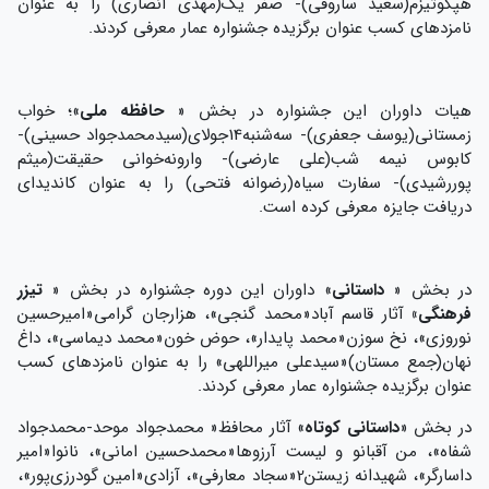
هپکوتیزم(سعید ساروقی)- صفر یک(مهدی انصاری) را به عنوان
نامزدهای کسب عنوان برگزیده جشنواره عمار معرفی کردند.
هیات داوران این جشنواره در بخش «
حافظه ملی
»؛ خواب
زمستانی(یوسف جعفری)- سه‌شنبه14جولای(سیدمحمدجواد حسینی)-
کابوس نیمه شب(علی عارضی)- وارونه‌خوانی حقیقت(میثم
پوررشیدی)- سفارت سیاه(رضوانه فتحی) را به عنوان کاندیدای
دریافت جایزه معرفی کرده است.
در بخش «
داستانی
» داوران این دوره جشنواره در بخش «
تیزر
فرهنگی»
آثار قاسم آباد«محمد گنجی»، هزارجان گرامی«امیرحسین
نوروزی»، نخ سوزن«محمد پایدار»، حوض خون«محمد دیماسی»، داغ
نهان(جمع مستان)«سیدعلی میراللهی» را به عنوان نامزدهای کسب
عنوان برگزیده جشنواره عمار معرفی کردند.
در بخش «
داستانی کوتاه
» آثار محافظ« محمدجواد موحد-محمدجواد
شفاه»، من آقبانو و لیست آرزوها«محمدحسین امانی»، نانوا«امیر
داسارگر»، شهیدانه زیستن2«سجاد معارفی»، آزادی«امین گودرزی‌پور»،