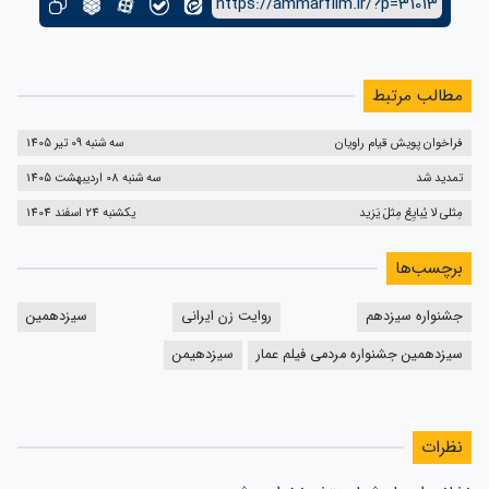
https://ammarfilm.ir/?p=31013
مطالب مرتبط
فراخوان پویش قیام راویان
سه شنبه 09 تیر 1405
تمدید شد
سه شنبه 08 اردیبهشت 1405
مِثلی لا یُبایِعُ مِثلَ یَزید
یکشنبه 24 اسفند 1404
برچسب‌ها
جشنواره سیزدهم
روایت زن ایرانی
سیزدهمین
سیزدهمین جشنواره مردمی فیلم عمار
سیزدهیمن
نظرات