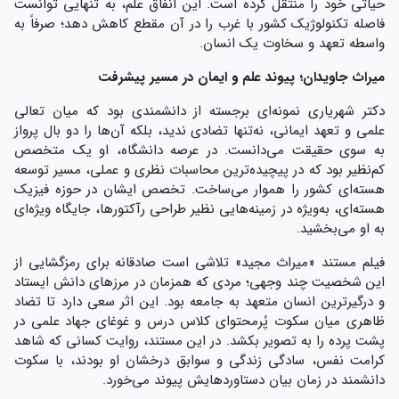
حیاتی خود را منتقل کرده است. این انفاق علم، به تنهایی توانست
فاصله‌ تکنولوژیک کشور با غرب را در آن مقطع کاهش دهد؛ صرفاً به
واسطه‌ تعهد و سخاوت یک انسان.
میراث جاویدان؛ پیوند علم و ایمان در مسیر پیشرفت
دکتر شهریاری نمونه‌ای برجسته از دانشمندی بود که میان تعالی
علمی و تعهد ایمانی، نه‌تنها تضادی ندید، بلکه آن‌ها را دو بال پرواز
به سوی حقیقت می‌دانست. در عرصه‌ دانشگاه، او یک متخصص
کم‌نظیر بود که در پیچیده‌ترین محاسبات نظری و عملی، مسیر توسعه‌
هسته‌ای کشور را هموار می‌ساخت. تخصص ایشان در حوزه فیزیک
هسته‌ای، به‌ویژه در زمینه‌هایی نظیر طراحی رآکتورها، جایگاه ویژه‌ای
به او می‌بخشید.
فیلم مستند «میراث مجید» تلاشی است صادقانه برای رمزگشایی از
این شخصیت چند وجهی؛ مردی که همزمان در مرزهای دانش ایستاد
و درگیرترین انسان متعهد به جامعه بود. این اثر سعی دارد تا تضاد
ظاهری میان سکوت پُرمحتوای کلاس درس و غوغای جهاد علمی در
پشت پرده را به تصویر بکشد. در این مستند، روایت کسانی که شاهد
کرامت نفس، سادگی زندگی و سوابق درخشان او بودند، با سکوت
دانشمند در زمان بیان دستاوردهایش پیوند می‌خورد.