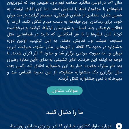
سال ۸۹، در اولین سالگرد حماسه نهم دی، طبیعی بود که تلویزیون
فیلم‌های با موضوع فتنه را نمایش دهد. اما این اتفاق نیفتاد. به
همین دلیل، تعدادی از فعالان فرهنگی، تصمیم گرفتند در حد توان
خود، برای رساندن این فیلم‌ها به دست مردم تلاش کنند. آن‌ها با
فعالان فرهنگی چند استان و شهرستان ارتباط گرفتند و درخواست
کردند این فیلم‌ها را با هر امکاناتی که دارند در فضاهایی مثل
مسجد، هیئت و… نمایش دهند. به این ترتیب، اولین دوره
جشنواره در حدود ۳۰ نقطه از شهرهایی مثل مشهد، جیرفت، تبریز،
تهران و… به صورت مردمی برگزار شد و حدود ۱۹ اثر اکران شدند. با
توجه به اینکه این حرکت، ادای تکلیفی به ندای «أین عمار» رهبری
بود نام مبارک حضرت عمار به این جشنواره اطلاق شد. کمی بعد،
مدل برگزاری یک جشنواره متفاوت، از این تجربه اقتباس شد و
دبیرخانه دائمی جشنواره شکل گرفت.
سوالات متداول
ما را دنبال کنید
تهران، بلوار کشاورز، خیابان ۱۶ آذر، روبروی خیابان پورسینا،