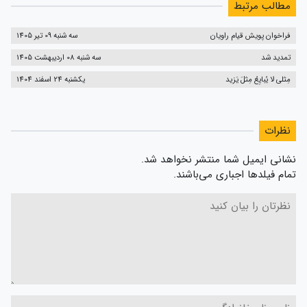
مطالب مرتبط
فراخوان پویش قیام راویان
سه شنبه 09 تیر 1405
تمدید شد
سه شنبه 08 اردیبهشت 1405
مِثلی لا یُبایِعُ مِثلَ یَزید
یکشنبه 24 اسفند 1404
نظرات
نشانی ایمیل شما منتشر نخواهد شد.
تمام فیلدها اجباری می‌باشند.