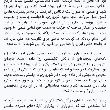
بود. اما غافل از اینکه مرتکب اشتباه محاسباتی مهلکی شدند. تاریخ
انقلاب اسلامی
همواره شاهد این بوده است که خون شهدا، به‌ویژه
شهدای علمی، به عنوان یک کاتالیزور قدرتمند در مسیر پیشرفت علمی
کشور عمل می‌کند. ترور شهید شهریاری، ناخواسته پرستیژ و اهمیت
حیاتی پروژه‌های ملی را در اذهان عمومی چند برابر کرد و این
حقیقت را آشکار ساخت که حرکت به سمت خودکفایی علمی، با وجود
تمامی تهدیدها، یک انتخاب نیست، بلکه یک ضرورت حیاتی است.
این اقدام بزدلانه، در نهایت به عاملی برای تقویت عزم ملی بدل شد
تا جامعه علمی
ایران
با صلابتی بی‌نظیر، راه این شهید را ادامه دهد.
در طول تاریخ ایران بسیاری از عظمت‌های علمی این ملت زیر
لایه‌های پیچیده‌ای از دانش تخصصی رخ داده است. ماجرای
غنی‌سازی ۲۰ درصدی در سال ۱۳۸۷ یکی از این برهه‌های حساس
بود. زمانی‌که تحریم‌ها و امتناع خارجی، رآکتور تحقیقاتی تهران را در
معرض خاموشی قرار داده بود، دکتر شهریاری با آرامشی منحصربه‌فرد،
قبول کرد تا محاسبات بحرانی لازم برای سوخت را بدون طلب حتی
یک ریال دستمزد انجام دهد؛ محاسباتی که در آن زمان متخصص
داخلی برای آن وجود نداشت.
پس از شهادت ایشان در آذر ۱۳۸۹ نگرانی‌ها از توقف کار قوت گرفت،
اما مشخص شد که شهریاری با برگزاری کارگاه‌های فشرده، دانش