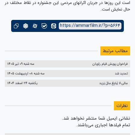
است این روزها در جریان اکرانهای مردمی این جشنواره در نقاط مختلف در
حال نمایش است.
https://ammarfilm.ir/?p=5664
مطالب مرتبط
فراخوان پویش قیام راویان
سه شنبه 09 تیر 1405
تمدید شد
سه شنبه 08 اردیبهشت 1405
مِثلی لا یُبایِعُ مِثلَ یَزید
یکشنبه 24 اسفند 1404
نظرات
نشانی ایمیل شما منتشر نخواهد شد.
تمام فیلدها اجباری می‌باشند.