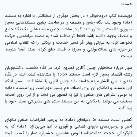
هستند.
نویسنده کتاب «رودخوانی» در بخش دیگری از سخنانش با اشاره به مستند
«داد» وجود یک نگاه جامع و منصف را در ساخت چنین مستندهایی بسیار
ضروری دانست و یادآور شد: اگر در ساخت چنین مستندهایی یک نگاه جامع
و منصف وجود داشته باشد قطعا اثر ساخته شده به سمت سیاه‌نمایی حرکت
نخواهد کرد؛ به عبارتی بهتر اگر کسی خدمات و برکاتی را که انقلاب اسلامی
در حوزه های عدالتخواهی و مبارزه با فساد خلق کرده، نبیند اصلا هنرمند
نیست.
سیار درباره مخاطبان چنین آثاری تصریح کرد: در نگاه نخست دانشجویان
رشته اقتصاد بسیار لازم است مستند «داد» را مشاهده کنند؛ البته در نگاه
بعدی تمامی اقشار مردم جامعه باید چنین آثاری را تماشا کنند. ضمن اینکه
این مستند و تماشای آن برای اصناف هم بسیار مهم است زیرا مستند «داد»
به نوعی اعتراض های صنفی را نیز به تصویر می کشد و از این روی اصناف
مختلف می توانند با نگاهی به این مستند خلاء های مدیریتی صنف خود را
پیدا کنند.
گفتنی است، مستند ۵۰ دقیقه‌ای «داد»، به بررسی اعتراضات صنفی سالهای
اخیر و برخوردهای ناروای قضایی و قهری با آنها می‌پردازد. «داد» که به
کارگردانی حجت عدالت‌پناه، فانوس هفتمین جشنواره عمار را کسب کرده